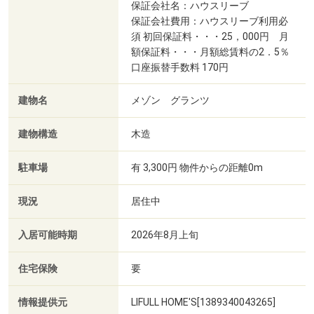
保証会社名：ハウスリーブ
保証会社費用：ハウスリーブ利用必
須 初回保証料・・・25，000円 月
額保証料・・・月額総賃料の2．5％
口座振替手数料 170円
建物名
メゾン グランツ
建物構造
木造
駐車場
有 3,300円 物件からの距離0m
現況
居住中
入居可能時期
2026年8月上旬
住宅保険
要
情報提供元
LIFULL HOME'S[1389340043265]