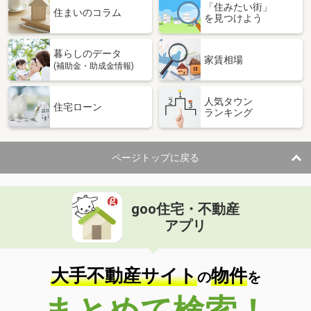
「住みたい街」
住まいのコラム
を見つけよう
暮らしのデータ
家賃相場
(補助金・助成金情報)
人気タウン
住宅ローン
ランキング
ページトップに戻る
goo住宅・不動産
アプリ
大手不動産サイト
物件
の
を
まとめて検索！