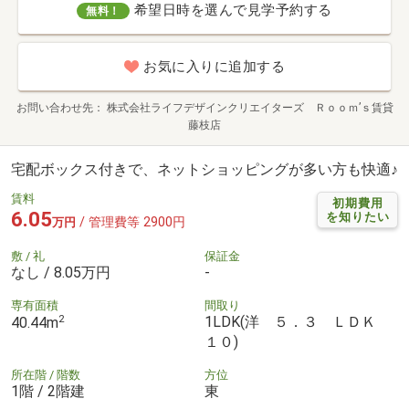
希望日時を選んで見学予約する
無料！
お気に入りに追加する
お問い合わせ先
株式会社ライフデザインクリエイターズ Ｒｏｏｍ’ｓ賃貸
藤枝店
宅配ボックス付きで、ネットショッピングが多い方も快適♪
賃料
初期費用
6.05
を知りたい
/ 管理費等 2900円
万円
敷 / 礼
保証金
なし / 8.05万円
-
専有面積
間取り
2
1LDK(洋 ５．３ ＬＤＫ
40.44m
１０)
所在階 / 階数
方位
1階 / 2階建
東