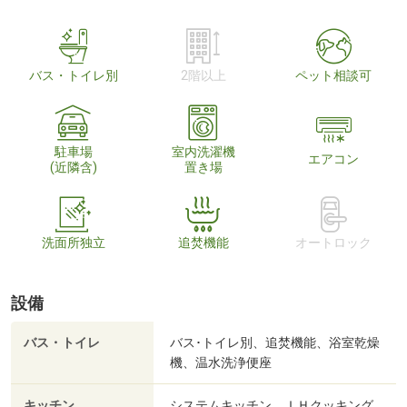
バス・トイレ別
2階以上
ペット相談可
駐車場
室内洗濯機
エアコン
(近隣含)
置き場
洗面所独立
追焚機能
オートロック
設備
バス・トイレ
バス･トイレ別、追焚機能、浴室乾燥
機、温水洗浄便座
キッチン
システムキッチン、ＩＨクッキング