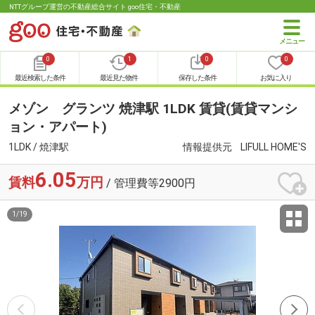
NTTグループ運営の不動産総合サイト goo住宅・不動産
0
1
0
0
最近検索した条件
最近見た物件
保存した条件
お気に入り
メゾン グランツ 焼津駅 1LDK 賃貸(賃貸マンシ
ョン・アパート)
1LDK / 焼津駅
情報提供元
LIFULL HOME'S
6.05
賃料
万円
/ 管理費等2900円
1
/
19