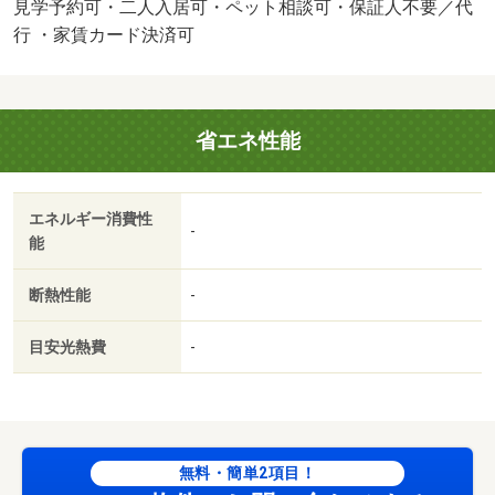
見学予約可・二人入居可・ペット相談可・保証人不要／代
行 ・家賃カード決済可
省エネ性能
エネルギー消費性
-
能
断熱性能
-
目安光熱費
-
無料・簡単2項目！