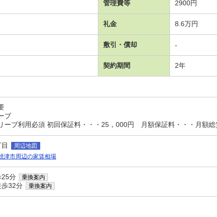
管理費等
2900円
礼金
8.6万円
敷引・償却
-
契約期間
2年
要
ーブ
ーブ利用必須 初回保証料・・・25，000円 月額保証料・・・月額総賃料
丁目
周辺地図
焼津市周辺の家賃相場
25分
乗換案内
歩32分
乗換案内