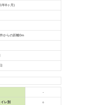
築1年8ヶ月)
 物件からの距離0m
日
7日
-
トイレ別
○