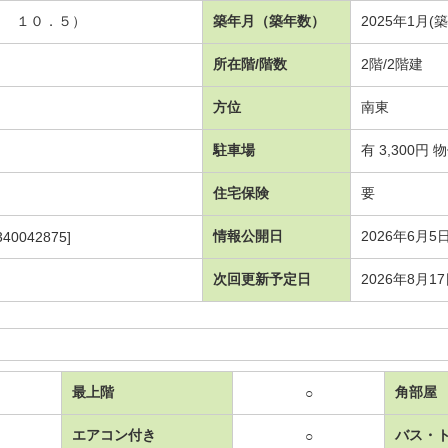
Ｋ １０．５）
築年月（築年数）
2025年1月(
所在階/階数
2階/2階建
方位
南東
駐車場
有 3,300円
住宅保険
要
情報公開日
2026年6月5
340042875]
次回更新予定日
2026年8月1
最上階
角部屋
○
エアコン付き
バス・
○