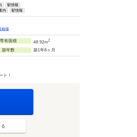
内
駅情報
案内
駅情報
賃相場
専有面積
2
48.92m
築年数
築1年8ヶ月
ート！
する