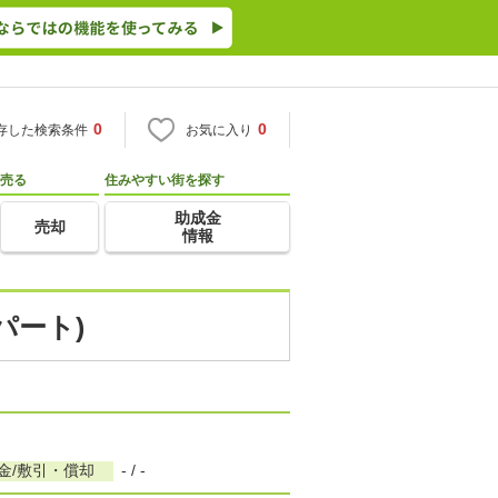
0
0
存した検索条件
お気に入り
売る
住みやすい街を探す
助成金
売却
情報
パート)
金/敷引・償却
- / -