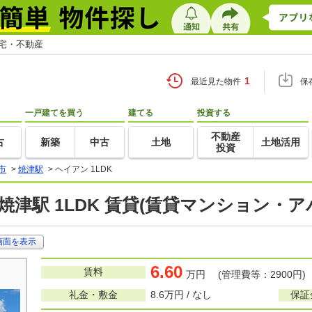
住宅・不動産
1
最近見た物件
保
一戸建てを買う
建てる
投資する
不動産
古
新築
中古
土地
土地活用
投資
市
>
焼津駅
>
ヘイアン 1LDK
焼津駅 1LDK 賃貸(賃貸マンション・ア
画面を表示
6.60
賃料
万円 (管理費等：2900円)
礼金・敷金
8.6万円 / なし
保証