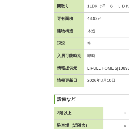
間取り
1LDK（洋 ６ ＬＤ
専有面積
48.92㎡
建物構造
木造
現況
空
入居可能時期
即時
情報提供元
LIFULL HOME'S[1389
情報更新日
2026年8月10日
設備など
2階以上
○
駐車場（近隣含）
○