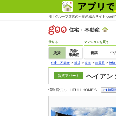
NTTグループ運営の不動産総合サイト goo
借りる
マンションを買う
店舗･
賃貸
新築
中
事業用
住宅・不動産
>
賃貸
>
東海
>
静岡県
>
焼津
ヘイアン 
賃貸アパート
情報提供元
LIFULL HOME'S
印刷