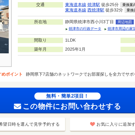
交通
東海道本線
焼津駅
徒歩25分
乗換案
東海道本線
西焼津駅
徒歩32分
乗換
所在地
静岡県焼津市西小川3丁目
周辺地図
焼津市の行政データ
焼津市周辺の家
間取り
1LDK
築年月
2025年1月
すめポイント
静岡県下7店舗のネットワークでお部屋探しを全力でサポ
無料・簡単2項目！
この物件にお問い合わせする
希望日時を選んで見学予約する
お気に入りに追加