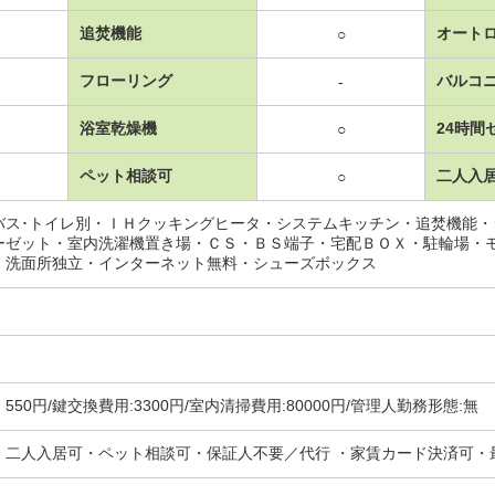
追焚機能
オート
○
フローリング
バルコ
-
浴室乾燥機
24時間
○
ペット相談可
二人入
○
バス･トイレ別・ＩＨクッキングヒータ・システムキッチン・追焚機能
ーゼット・室内洗濯機置き場・ＣＳ・ＢＳ端子・宅配ＢＯＸ・駐輪場・
・洗面所独立・インターネット無料・シューズボックス
 550円/鍵交換費用:3300円/室内清掃費用:80000円/管理人勤務形態:無
・二人入居可・ペット相談可・保証人不要／代行 ・家賃カード決済可・