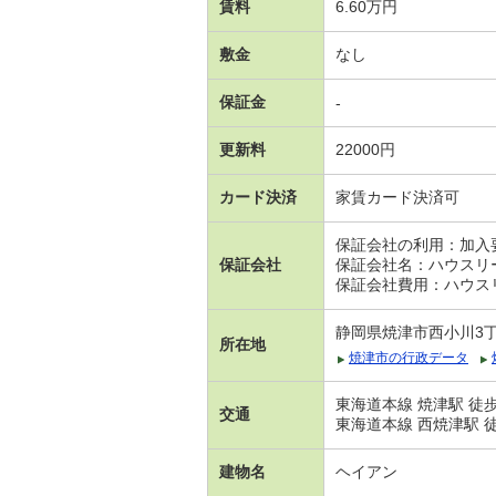
賃料
6.60万円
敷金
なし
保証金
-
更新料
22000円
カード決済
家賃カード決済可
保証会社の利用：加入
保証会社
保証会社名：ハウスリ
保証会社費用：ハウスリ
静岡県焼津市西小川3
所在地
焼津市の行政データ
東海道本線 焼津駅 徒歩
交通
東海道本線 西焼津駅 徒
建物名
ヘイアン