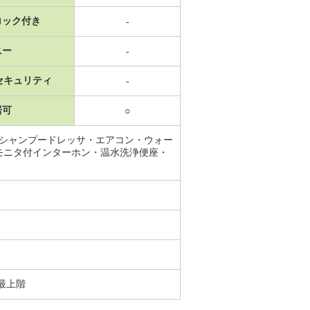
ロック付き
-
ニー
-
セキュリティ
-
居可
○
・シャンプードレッサ・エアコン・ウォー
モニタ付インターホン・温水洗浄便座・
最上階