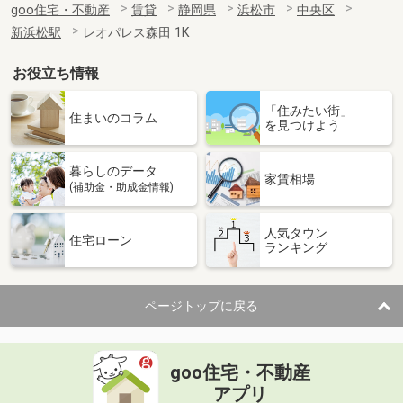
goo住宅・不動産
賃貸
静岡県
浜松市
中央区
新浜松駅
レオパレス森田 1K
お役立ち情報
「住みたい街」
住まいのコラム
を見つけよう
暮らしのデータ
家賃相場
(補助金・助成金情報)
人気タウン
住宅ローン
ランキング
ページトップに戻る
goo住宅・不動産
アプリ