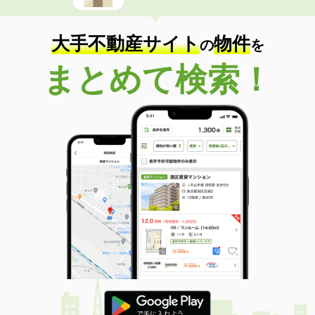
大手不動産サイト
物件
の
を
まとめて検索！