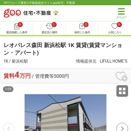
NTTグループ運営の不動産総合サイト goo住宅・不動産
0
1
0
0
最近検索した条件
最近見た物件
保存した条件
お気に入り
レオパレス森田 新浜松駅 1K 賃貸(賃貸マンショ
ン・アパート)
1K / 新浜松駅
情報提供元
LIFULL HOME'S
4
賃料
万円
/ 管理費等5000円
1
/
25