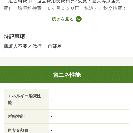
［退去時費用 退去費用実費精算※故意・過失等別途実
費］ 環境維持費：１ヶ月５５０円（税込）、鍵交換費：
ご契約時１６５００円（税込）、退去時清掃費：５２２５
続きを見る
０円（税込）、インターネット利用料：有料、更新手数
料：１６５００円（税込）、保証委託料：必要 【設備・
特記事項
特記事項備考】ペット不可・ルームシェア不可/賃貸戸
数:30戸
保証人不要／代行 ・角部屋
省エネ性能
エネルギー消費性
-
能
断熱性能
-
目安光熱費
-