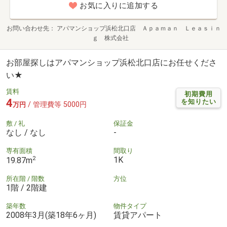
お気に入りに追加する
お問い合わせ先
アパマンショップ浜松北口店 Ａｐａｍａｎ Ｌｅａｓｉｎ
ｇ 株式会社
お部屋探しはアパマンショップ浜松北口店にお任せくださ
い★
賃料
初期費用
4
を知りたい
/ 管理費等 5000円
万円
敷 / 礼
保証金
なし / なし
-
専有面積
間取り
2
1K
19.87m
所在階 / 階数
方位
1階 / 2階建
築年数
物件タイプ
2008年3月(築18年6ヶ月)
賃貸アパート