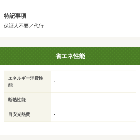
０円（税込）、インターネット利用料：有料、更新手数
料：１６５００円（税込）、保証委託料：必要 【設備・
特記事項
特記事項備考】ペット不可・ルームシェア不可/賃貸戸
数:10戸
保証人不要／代行
省エネ性能
エネルギー消費性
-
能
断熱性能
-
目安光熱費
-