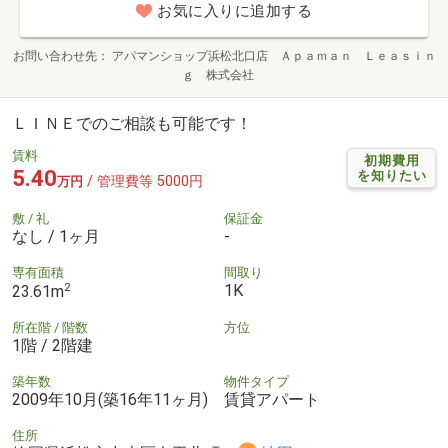
お気に入りに追加する
お問い合わせ先
アパマンショップ浜松北口店 Ａｐａｍａｎ Ｌｅａｓｉｎ
ｇ 株式会社
ＬＩＮＥでのご相談も可能です！
賃料
初期費用
5.40
を知りたい
/ 管理費等 5000円
万円
敷 / 礼
保証金
なし / 1ヶ月
-
専有面積
間取り
2
1K
23.61m
所在階 / 階数
方位
1階 / 2階建
築年数
物件タイプ
2009年10月(築16年11ヶ月)
賃貸アパート
住所