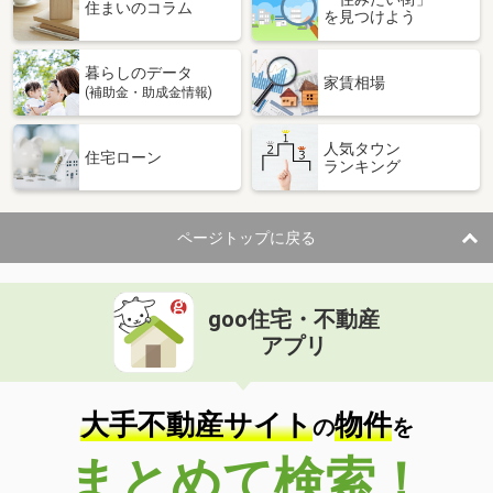
住まいのコラム
を見つけよう
暮らしのデータ
家賃相場
(補助金・助成金情報)
人気タウン
住宅ローン
ランキング
ページトップに戻る
goo住宅・不動産
アプリ
大手不動産サイト
物件
の
を
まとめて検索！