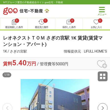
NTTグループ運営の不動産総合サイト goo住宅・不動産
0
1
0
0
最近検索した条件
最近見た物件
保存した条件
お気に入り
レオネクストＴＯＭ さぎの宮駅 1K 賃貸(賃貸マ
ンション・アパート)
1K / さぎの宮駅
情報提供元
LIFULL HOME'S
5.40
賃料
万円
/ 管理費等5000円
1
/
18