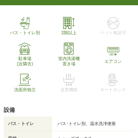
バス・トイレ別
2階以上
ペット相談可
駐車場
室内洗濯機
エアコン
(近隣含)
置き場
洗面所独立
追焚機能
オートロック
設備
バス・トイレ
バス･トイレ別、温水洗浄便座