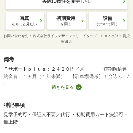
実際に物件を見学
したい
写真
初期費用
設備
をもっと見たい
を聞く
について聞く
お問い合わせ先
株式会社ライフデザインクリエイターズ Ｒｏｏｍ’ｓ！賃貸
磐田店
備考
Ｆサポートｐｌｕｓ：２４２０円／月 短期解約違
約金有 １ヵ月（１年未満） 【駐車場備考】１台込み /
定額補修費(退去時) 70000円/水道料金 3850円/賃貸戸数:21
続きを見る
戸/管理人勤務形態:無
特記事項
見学予約可・保証人不要／代行 ・初期費用カード決済可・
最上階