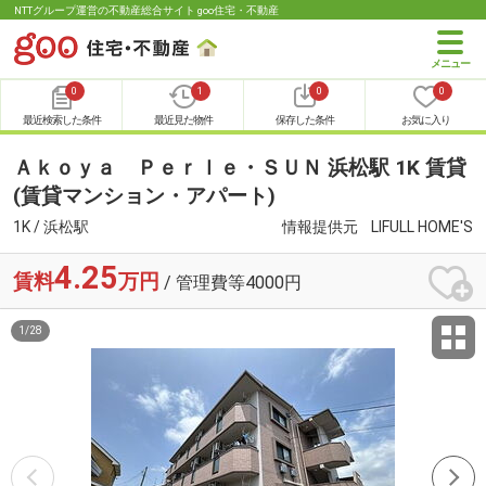
NTTグループ運営の不動産総合サイト goo住宅・不動産
0
1
0
0
最近検索した条件
最近見た物件
保存した条件
お気に入り
Ａｋｏｙａ Ｐｅｒｌｅ・ＳＵＮ 浜松駅 1K 賃貸
(賃貸マンション・アパート)
1K / 浜松駅
情報提供元
LIFULL HOME'S
4.25
賃料
万円
/ 管理費等4000円
1
/
28