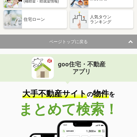
(補助金・助成金情報)
人気タウン
住宅ローン
ランキング
ページトップに戻る
goo住宅・不動産
アプリ
大手不動産サイト
物件
の
を
まとめて検索！