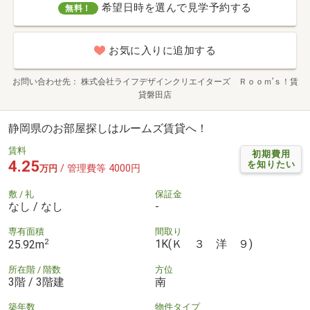
希望日時を選んで見学予約する
無料！
お気に入りに追加する
お問い合わせ先
株式会社ライフデザインクリエイターズ Ｒｏｏｍ’ｓ！賃
貸磐田店
静岡県のお部屋探しはルームズ賃貸へ！
賃料
初期費用
4.25
を知りたい
/ 管理費等 4000円
万円
敷 / 礼
保証金
なし / なし
-
専有面積
間取り
2
1K(Ｋ ３ 洋 ９)
25.92m
所在階 / 階数
方位
3階 / 3階建
南
築年数
物件タイプ