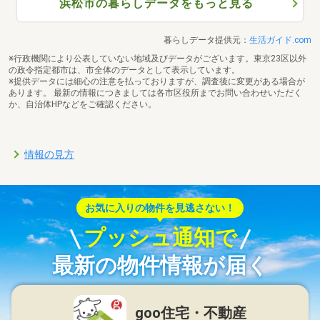
浜松市の暮らしデータをもっと見る
暮らしデータ提供元：
生活ガイド.com
※行政機関により公表していない地域及びデータがございます。東京23区以外
の政令指定都市は、市全体のデータとして表示しています。
※提供データには細心の注意を払っておりますが、調査後に変更がある場合が
あります。 最新の情報につきましては各市区役所までお問い合わせいただく
か、自治体HPなどをご確認ください。
情報の見方
お気に入りの物件を見逃さない！
プッシュ通知で
最新の物件情報が届く
goo住宅・不動産