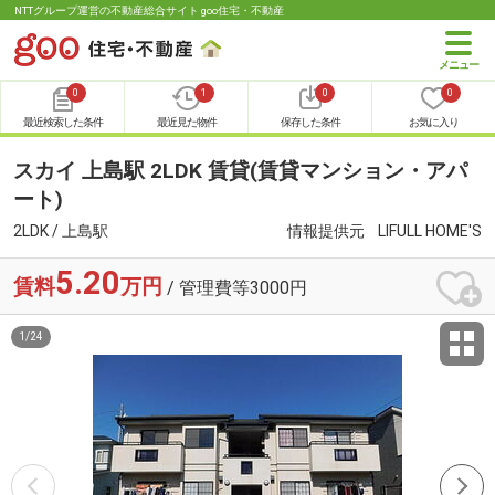
NTTグループ運営の不動産総合サイト goo住宅・不動産
0
1
0
0
最近検索した条件
最近見た物件
保存した条件
お気に入り
スカイ 上島駅 2LDK 賃貸(賃貸マンション・アパ
ート)
2LDK / 上島駅
情報提供元
LIFULL HOME'S
5.20
賃料
万円
/ 管理費等3000円
1
/
24