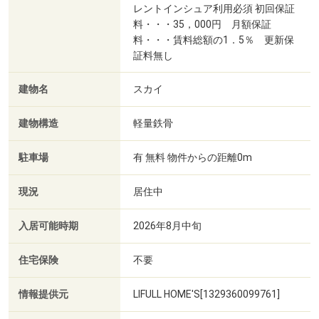
レントインシュア利用必須 初回保証
料・・・35，000円 月額保証
料・・・賃料総額の1．5％ 更新保
証料無し
建物名
スカイ
建物構造
軽量鉄骨
駐車場
有 無料 物件からの距離0m
現況
居住中
入居可能時期
2026年8月中旬
住宅保険
不要
情報提供元
LIFULL HOME'S[1329360099761]