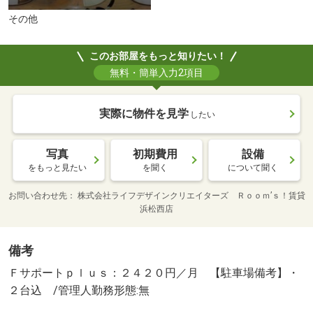
その他
このお部屋をもっと知りたい！
無料・簡単入力2項目
実際に物件を見学
したい
写真
初期費用
設備
をもっと見たい
を聞く
について聞く
お問い合わせ先
株式会社ライフデザインクリエイターズ Ｒｏｏｍ’ｓ！賃貸
浜松西店
備考
Ｆサポートｐｌｕｓ：２４２０円／月 【駐車場備考】・
２台込 /管理人勤務形態:無