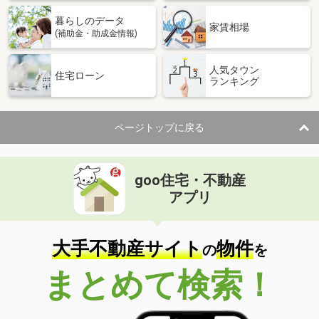
暮らしのデータ
家賃相場
(補助金・助成金情報)
人気タウン
住宅ローン
ランキング
ページトップに戻る
goo住宅・不動産
アプリ
大手不動産サイト
物件
の
を
まとめて検索！