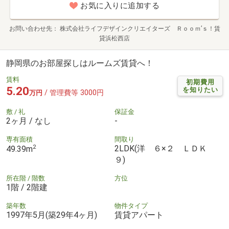
お気に入りに追加する
お問い合わせ先
株式会社ライフデザインクリエイターズ Ｒｏｏｍ’ｓ！賃
貸浜松西店
静岡県のお部屋探しはルームズ賃貸へ！
賃料
初期費用
5.20
を知りたい
/ 管理費等 3000円
万円
敷 / 礼
保証金
2ヶ月 / なし
-
専有面積
間取り
2
2LDK(洋 ６×２ ＬＤＫ
49.39m
９)
所在階 / 階数
方位
1階 / 2階建
築年数
物件タイプ
1997年5月(築29年4ヶ月)
賃貸アパート