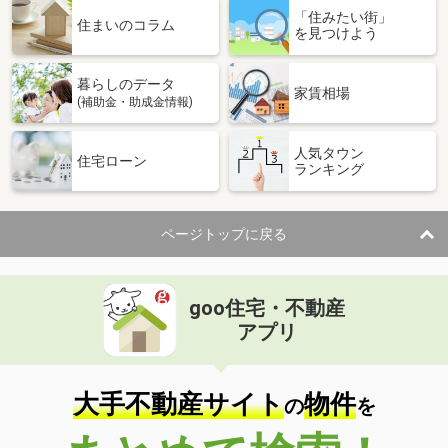
「住みたい街」
住まいのコラム
を見つけよう
暮らしのデータ
家賃相場
(補助金・助成金情報)
人気タウン
住宅ローン
ランキング
ページトップに戻る
goo住宅・不動産
アプリ
大手不動産サイト
物件
の
を