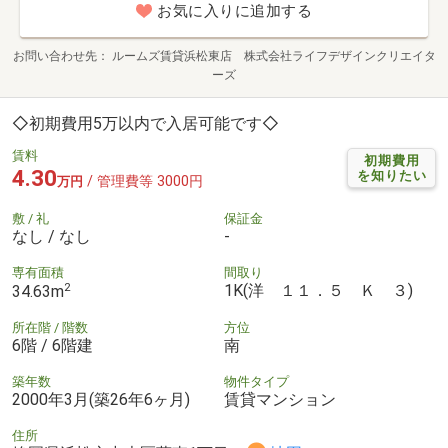
お気に入りに追加する
お問い合わせ先
ルームズ賃貸浜松東店 株式会社ライフデザインクリエイタ
ーズ
◇初期費用5万以内で入居可能です◇
賃料
初期費用
4.30
を知りたい
/ 管理費等 3000円
万円
敷 / 礼
保証金
なし / なし
-
専有面積
間取り
2
1K(洋 １１．５ Ｋ ３)
34.63m
所在階 / 階数
方位
6階 / 6階建
南
築年数
物件タイプ
2000年3月(築26年6ヶ月)
賃貸マンション
住所