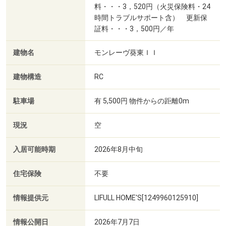
料・・・3，520円（火災保険料・24
時間トラブルサポート含） 更新保
証料・・・3，500円／年
建物名
モンレーヴ葵東ＩＩ
建物構造
RC
駐車場
有 5,500円 物件からの距離0m
現況
空
入居可能時期
2026年8月中旬
住宅保険
不要
情報提供元
LIFULL HOME'S[1249960125910]
情報公開日
2026年7月7日