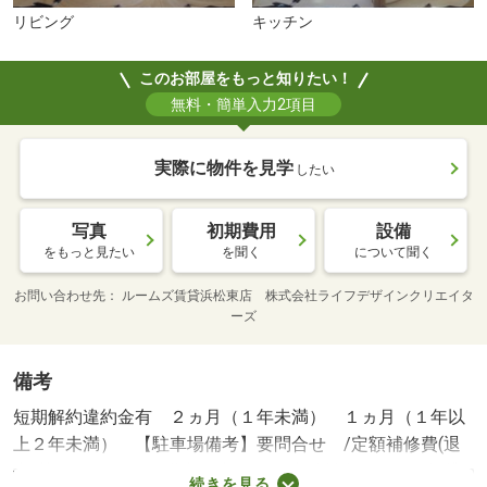
リビング
キッチン
このお部屋をもっと知りたい！
無料・簡単入力2項目
実際に物件を見学
したい
写真
初期費用
設備
をもっと見たい
を聞く
について聞く
お問い合わせ先
ルームズ賃貸浜松東店 株式会社ライフデザインクリエイタ
ーズ
備考
短期解約違約金有 ２ヵ月（１年未満） １ヵ月（１年以
上２年未満） 【駐車場備考】要問合せ /定額補修費(退
去時) 80000円/町会費(月額) 500円/水道料金 3500円/賃貸
続きを見る