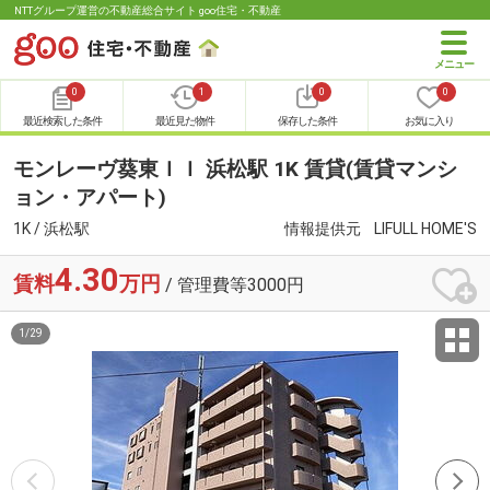
NTTグループ運営の不動産総合サイト goo住宅・不動産
0
1
0
0
最近検索した条件
最近見た物件
保存した条件
お気に入り
モンレーヴ葵東ＩＩ 浜松駅 1K 賃貸(賃貸マンシ
ョン・アパート)
1K / 浜松駅
情報提供元
LIFULL HOME'S
4.30
賃料
万円
/ 管理費等3000円
1
/
29