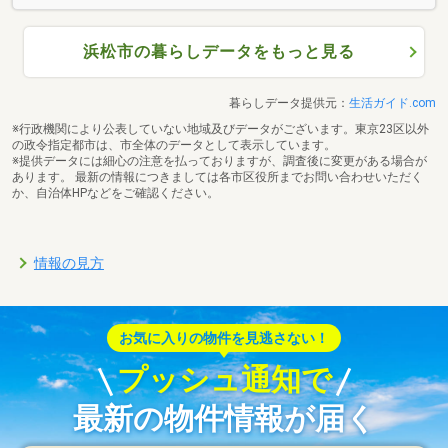
浜松市の暮らしデータをもっと見る
暮らしデータ提供元：
生活ガイド.com
※行政機関により公表していない地域及びデータがございます。東京23区以外
の政令指定都市は、市全体のデータとして表示しています。
※提供データには細心の注意を払っておりますが、調査後に変更がある場合が
あります。 最新の情報につきましては各市区役所までお問い合わせいただく
か、自治体HPなどをご確認ください。
情報の見方
お気に入りの物件を見逃さない！
プッシュ通知で
最新の物件情報が届く