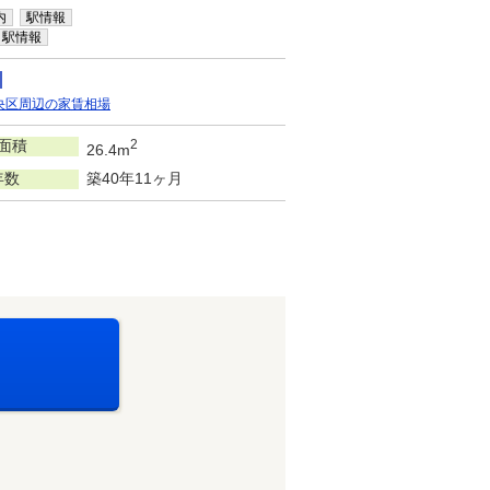
内
駅情報
駅情報
央区周辺の家賃相場
面積
2
26.4m
年数
築40年11ヶ月