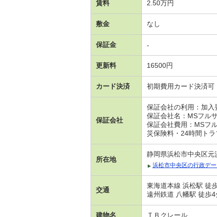
賃料
2.50万円
敷金
なし
保証金
-
更新料
16500円
カード決済
初期費用カード決済可
保証会社の利用：加入
保証会社名：MSフル
保証会社
保証会社費用：MSフル
災保険料・24時間トラ
静岡県浜松市中央区元
所在地
浜松市中央区の行政デー
東海道本線 浜松駅 徒歩
交通
遠州鉄道 八幡駅 徒歩4
建物名
ＴＢクレール