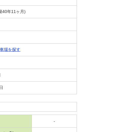
築40年11ヶ月)
車場を探す
日
4日
-