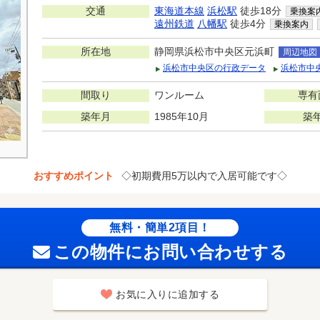
交通
東海道本線
浜松駅
徒歩18分
乗換案
遠州鉄道
八幡駅
徒歩4分
乗換案内
所在地
静岡県浜松市中央区元浜町
周辺地図
浜松市中央区の行政データ
浜松市中
間取り
ワンルーム
専有
築年月
1985年10月
築
おすすめポイント
◇初期費用5万以内で入居可能です◇
無料・簡単2項目！
この物件にお問い合わせする
お気に入りに追加する