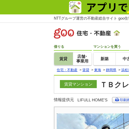
NTTグループ運営の不動産総合サイト goo
借りる
マンションを買う
店舗･
賃貸
新築
中
事業用
住宅・不動産
>
賃貸
>
東海
>
静岡県
>
浜松
ＴＢクレ
賃貸マンション
情報提供元
LIFULL HOME'S
印刷