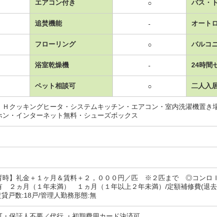
エアコン付き
バス・
○
追焚機能
オート
-
フローリング
バルコ
○
浴室乾燥機
24時間
-
ペット相談可
二人入
○
ＩＨクッキングヒータ・システムキッチン・エアコン・室内洗濯機置き
ホン・インターネット無料・シューズボックス
育時】礼金＋１ヶ月＆賃料＋２，０００円／匹 ※２匹まで ◎コン
 ２ヵ月（１年未満） １ヵ月（１年以上２年未満）/定額補修費(退去時) 70
/賃貸戸数:18戸/管理人勤務形態:無
可・保証人不要／代行 ・初期費用カード決済可