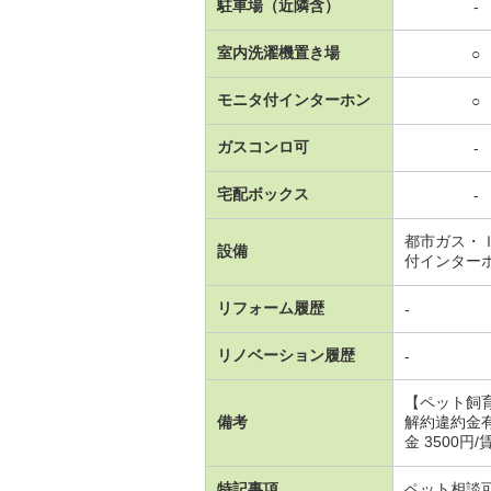
駐車場（近隣含）
-
室内洗濯機置き場
○
モニタ付インターホン
○
ガスコンロ可
-
宅配ボックス
-
都市ガス・
設備
付インター
リフォーム履歴
-
リノベーション履歴
-
【ペット飼
備考
解約違約金有
金 3500円
特記事項
ペット相談