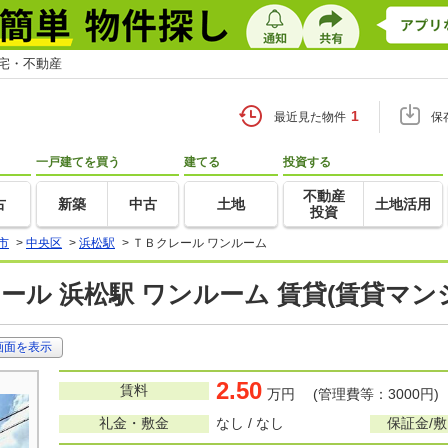
住宅・不動産
1
最近見た物件
保
一戸建てを買う
建てる
投資する
不動産
古
新築
中古
土地
土地活用
投資
市
>
中央区
>
浜松駅
>
ＴＢクレール ワンルーム
ール 浜松駅 ワンルーム 賃貸(賃貸マン
画面を表示
2.50
賃料
万円 (管理費等：3000円)
礼金・敷金
なし / なし
保証金/