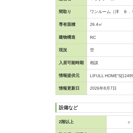
間取り
ワンルーム（洋 ８．
専有面積
26.4㎡
建物構造
RC
現況
空
入居可能時期
相談
情報提供元
LIFULL HOME'S[1249
情報更新日
2026年8月7日
設備など
2階以上
○