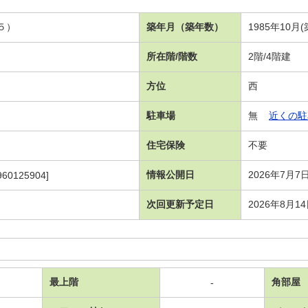
５）
築年月（築年数）
1985年10月(
所在階/階数
2階/4階建
方位
西
駐車場
無
近くの駐
住宅保険
不要
情報公開日
2026年7月7
960125904]
次回更新予定日
2026年8月1
最上階
角部屋
-