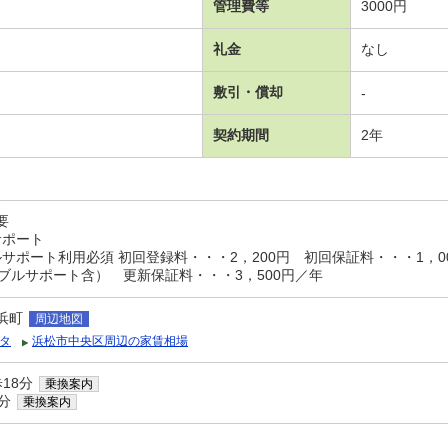
管理費等
3000円
礼金
なし
敷引・償却
-
契約期間
2年
要
サポート
サポート利用必須 初回登録料・・・2，200円 初回保証料・・・1，0
ブルサポート含） 更新保証料・・・3，500円／年
浜町
周辺地図
タ
浜松市中央区周辺の家賃相場
18分
乗換案内
分
乗換案内