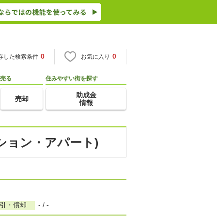
0
0
存した検索条件
お気に入り
売る
住みやすい街を探す
助成金
売却
情報
ション・アパート)
敷引・償却
- / -