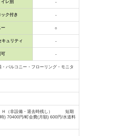
トイレ別
-
ロック付き
-
ニー
○
セキュリティ
-
居可
-
場・バルコニー・フローリング・モニタ
ロＩＨ（非設備・退去時残し） 短期
400円/町会費(月額) 600円/水道料