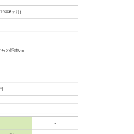
築19年6ヶ月)
からの距離0m
日
3日
-