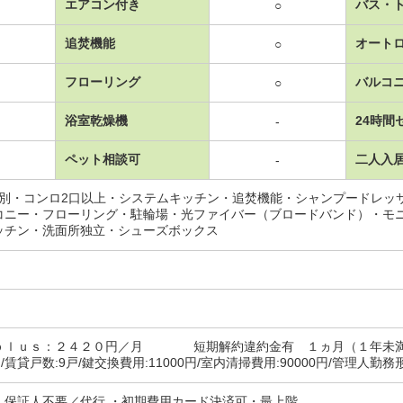
エアコン付き
バス・
○
追焚機能
オート
○
フローリング
バルコ
○
浴室乾燥機
24時間
-
ペット相談可
二人入
-
レ別・コンロ2口以上・システムキッチン・追焚機能・シャンプードレッ
コニー・フローリング・駐輪場・光ファイバー（ブロードバンド）・モ
ッチン・洗面所独立・シューズボックス
ｐｌｕｓ：２４２０円／月 短期解約違約金有 １ヵ月（１年未満）
0円/賃貸戸数:9戸/鍵交換費用:11000円/室内清掃費用:90000円/管理人勤務
・保証人不要／代行 ・初期費用カード決済可・最上階