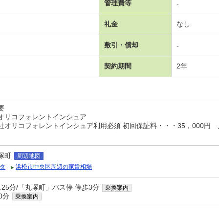
管理費等
-
礼金
なし
敷引・償却
-
契約期間
2年
要
オリコフォレントインシュア
社オリコフォレントインシュア利用必須 初回保証料・・・35，000円
塚町
周辺地図
タ
浜松市中央区周辺の家賃相場
25分/「丸塚町」バス停 停歩3分
乗換案内
0分
乗換案内