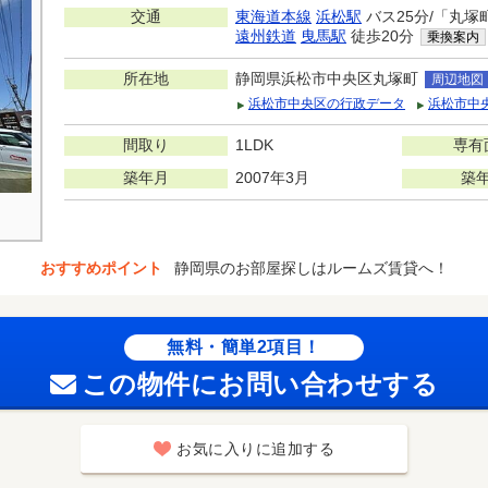
交通
東海道本線
浜松駅
バス25分/「丸塚
遠州鉄道
曳馬駅
徒歩20分
乗換案内
所在地
静岡県浜松市中央区丸塚町
周辺地図
浜松市中央区の行政データ
浜松市中
間取り
1LDK
専有
築年月
2007年3月
築
おすすめポイント
静岡県のお部屋探しはルームズ賃貸へ！
無料・簡単2項目！
この物件にお問い合わせする
お気に入りに追加する