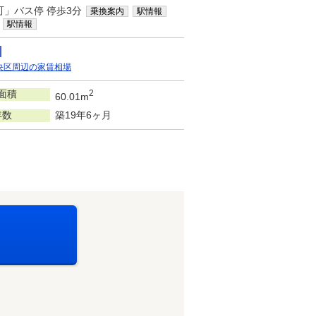
町」バス停 停歩3分
乗換案内
駅情報
駅情報
央区周辺の家賃相場
面積
2
60.01m
年数
築19年6ヶ月