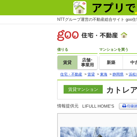
NTTグループ運営の不動産総合サイト goo
借りる
マンションを買う
店舗･
賃貸
新築
中
事業用
住宅・不動産
>
賃貸
>
東海
>
静岡県
>
浜松
カトレア
賃貸マンション
情報提供元
LIFULL HOME'S
印刷