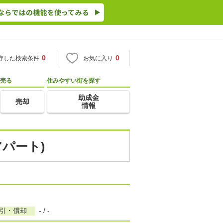
0
0
存した検索条件
お気に入り
売る
住みやすい街を探す
助成金
売却
情報
アパート)
敷引・償却
- / -