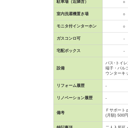
駐車場（近隣含）
○
室内洗濯機置き場
○
モニタ付インターホン
○
ガスコンロ可
-
宅配ボックス
-
バス･トイ
設備
端子・バル
ウンターキ
リフォーム履歴
-
リノベーション履歴
-
Ｆサポート
備考
(月額) 50
特記事項
二人入居可