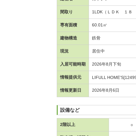
間取り
1LDK（ＬＤＫ １８
専有面積
60.01㎡
建物構造
鉄骨
現況
居住中
入居可能時期
2026年8月下旬
情報提供元
LIFULL HOME'S[1249
情報更新日
2026年8月6日
設備など
2階以上
○