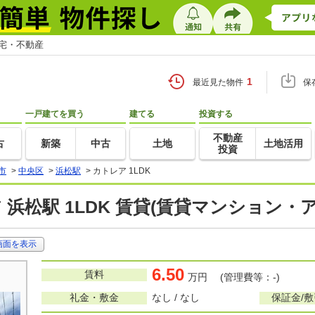
住宅・不動産
1
最近見た物件
保
一戸建てを買う
建てる
投資する
不動産
古
新築
中古
土地
土地活用
投資
市
>
中央区
>
浜松駅
>
カトレア 1LDK
 浜松駅 1LDK 賃貸(賃貸マンション・
画面を表示
6.50
賃料
万円 (管理費等：-)
礼金・敷金
なし / なし
保証金/