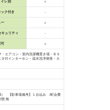
トイレ別
○
ロック付き
-
ニー
○
セキュリティ
-
居可
○
サ・エアコン・室内洗濯機置き場・ＢＳ
ニタ付インターホン・温水洗浄便座・カ
 【駐車場備考】１台込み /町会費
形態:無