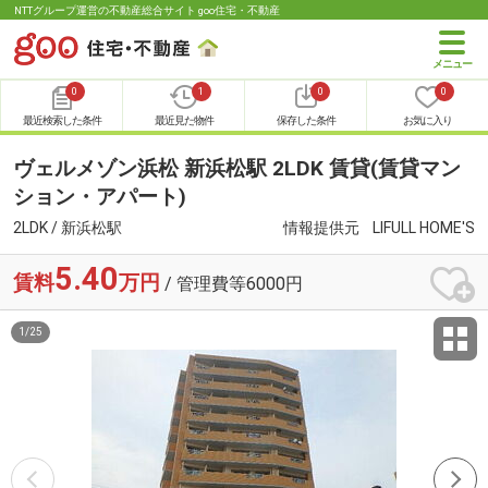
NTTグループ運営の不動産総合サイト goo住宅・不動産
0
1
0
0
最近検索した条件
最近見た物件
保存した条件
お気に入り
ヴェルメゾン浜松 新浜松駅 2LDK 賃貸(賃貸マン
ション・アパート)
2LDK / 新浜松駅
情報提供元
LIFULL HOME'S
5.40
賃料
万円
/ 管理費等6000円
1
/
25