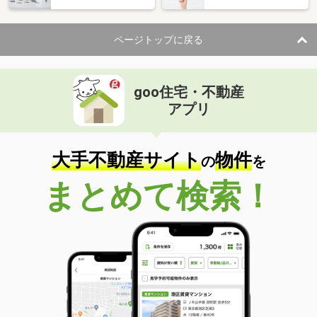
ページトップに戻る
goo住宅・不動産
アプリ
大手不動産サイト
物件
の
を
まとめて検索！