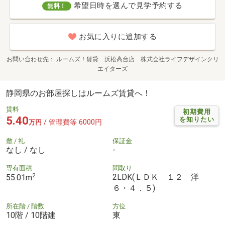
希望日時を選んで見学予約する
無料！
お気に入りに追加する
お問い合わせ先
ルームズ！賃貸 浜松高台店 株式会社ライフデザインクリ
エイターズ
静岡県のお部屋探しはルームズ賃貸へ！
賃料
初期費用
5.40
を知りたい
/ 管理費等 6000円
万円
敷 / 礼
保証金
なし / なし
-
専有面積
間取り
2
2LDK(ＬＤＫ １２ 洋
55.01m
６・４．５)
所在階 / 階数
方位
10階 / 10階建
東