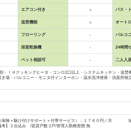
エアコン付き
バス・
○
追焚機能
オート
○
フローリング
バルコ
-
浴室乾燥機
24時間
-
ペット相談可
二人入
-
レ別・ＩＨクッキングヒータ・コンロ2口以上・システムキッチン・追焚
置き場・バルコニー・モニタ付インターホン・温水洗浄便座・洗面所独
（保険＋駆け付けサポート＋付帯サービス）：１７６０円／月 短
】２台込み /賃貸戸数:2戸/管理人勤務形態:無