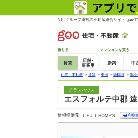
NTTグループ運営の不動産総合サイト goo
借りる
マンションを買う
店舗･
賃貸
新築
中
事業用
住宅・不動産
>
賃貸
>
東海
>
静岡県
>
浜松
テラスハウス
エスフォルテ中郡 遠
情報提供元
LIFULL HOME'S
印刷