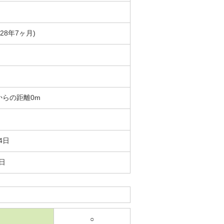
築28年7ヶ月)
からの距離0m
4日
5日
○