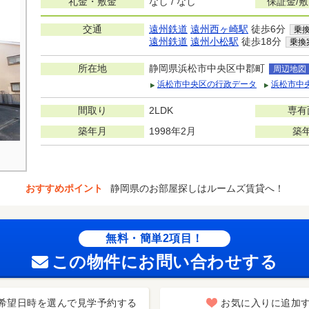
礼金・敷金
なし / なし
保証金/
交通
遠州鉄道
遠州西ヶ崎駅
徒歩6分
乗
遠州鉄道
遠州小松駅
徒歩18分
乗換
所在地
静岡県浜松市中央区中郡町
周辺地図
浜松市中央区の行政データ
浜松市中
間取り
2LDK
専有
築年月
1998年2月
築
おすすめポイント
静岡県のお部屋探しはルームズ賃貸へ！
無料・簡単2項目！
この物件にお問い合わせする
希望日時を選んで見学予約する
お気に入りに追加