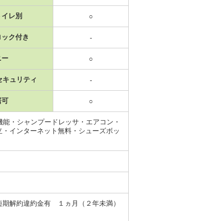
トイレ別
○
ロック付き
-
ニー
○
セキュリティ
-
居可
○
機能・シャンプードレッサ・エアコン・
立・インターネット無料・シューズボッ
期解約違約金有 １ヵ月（２年未満）