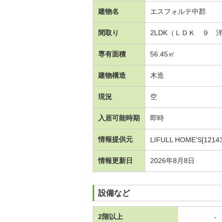
建物名
エスフォルテ中郡
間取り
2LDK（ＬＤＫ ９ 
専有面積
56.45㎡
建物構造
木造
現況
空
入居可能時期
即時
情報提供元
LIFULL HOME'S[1214
情報更新日
2026年8月8日
設備など
2階以上
-