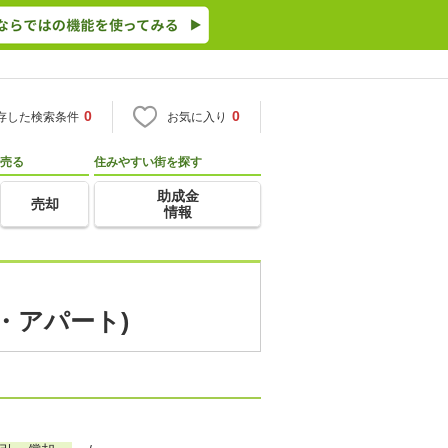
0
0
存した検索条件
お気に入り
売る
住みやすい街を探す
助成金
売却
情報
・アパート)