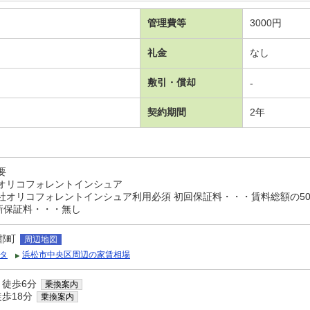
管理費等
3000円
礼金
なし
敷引・償却
-
契約期間
2年
要
オリコフォレントインシュア
オリコフォレントインシュア利用必須 初回保証料・・・賃料総額の50％
新保証料・・・無し
郡町
周辺地図
タ
浜松市中央区周辺の家賃相場
 徒歩6分
乗換案内
歩18分
乗換案内