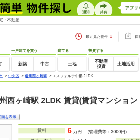
住宅・不動産
1
最近見た物件
保
一戸建てを買う
建てる
投資する
不動産
古
新築
中古
土地
土地活用
投資
市
>
中央区
>
遠州西ヶ崎駅
>
エスフォルテ中郡 2LDK
州西ヶ崎駅 2LDK 賃貸(賃貸マンション
画面を表示
6
賃料
万円 (管理費等：3000円)