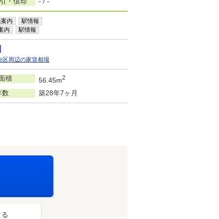
敷引・償却
- / -
換案内
駅情報
案内
駅情報
央区周辺の家賃相場
面積
2
56.45m
年数
築28年7ヶ月
する