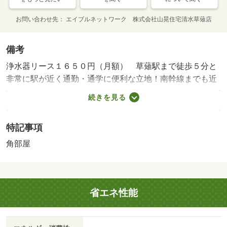
お問い合わせ先
エイブルネットワーク 株式会社山晃住宅清水草薙店
備考
浄水器リース１６５０円（月額） 草薙駅まで徒歩５分と
非常に駅が近く通勤・通学に便利な立地！南幹線までも近
くてお店が多く、お買い物にも便利♪鉄骨マンションタイプ
続きを見る
で室内洗濯機置き場も人気ですね（＾＾♪静岡県立大学まで
徒歩１５分！ 【設備・特記事項備考】専用バス・専用ト
特記事項
イレ・電気コンロ・コンロ１口/クリーニング代 33000円/
鍵交換代 16500円/害虫駆除費 22000円/賃貸戸数:10戸
角部屋
省エネ性能