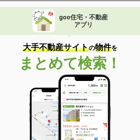
goo住宅・不動産
アプリ
大手不動産サイト
物件
の
を
まとめて検索！