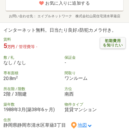
お気に入りに追加する
お問い合わせ先
エイブルネットワーク 株式会社山晃住宅清水草薙店
インターネット無料。日当たり良好♪防犯カメラ付き。
賃料
初期費用
5
を知りたい
/ 管理費等 -
万円
敷 / 礼
保証金
なし / なし
-
専有面積
間取り
2
ワンルーム
20.8m
所在階 / 階数
方位
2階 / 3階建
南西
築年数
物件タイプ
1988年3月(築38年6ヶ月)
賃貸マンション
住所
静岡県静岡市清水区草薙3丁目
地図