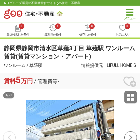
NTTグループ運営の不動産総合サイト goo住宅・不動産
0
1
0
0
最近検索した条件
最近見た物件
保存した条件
お気に入り
静岡県静岡市清水区草薙3丁目 草薙駅 ワンルーム
賃貸(賃貸マンション・アパート)
ワンルーム / 草薙駅
情報提供元
LIFULL HOME'S
5
賃料
万円
/ 管理費等-
1
/
22