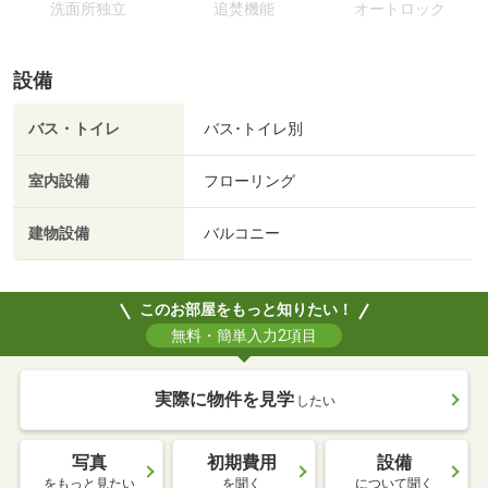
洗面所独立
追焚機能
オートロック
設備
バス・トイレ
バス･トイレ別
室内設備
フローリング
建物設備
バルコニー
このお部屋をもっと知りたい！
無料・簡単入力2項目
実際に物件を見学
したい
写真
初期費用
設備
をもっと見たい
を聞く
について聞く