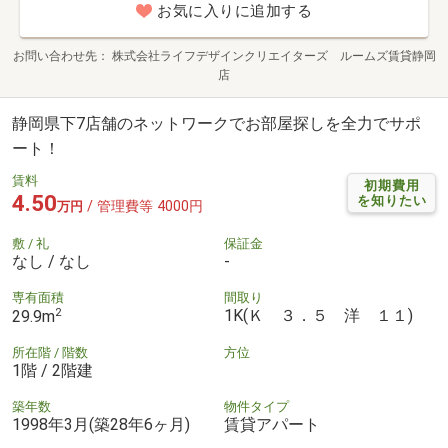
お気に入りに追加する
お問い合わせ先
株式会社ライフデザインクリエイターズ ルームズ賃貸静岡
店
静岡県下7店舗のネットワークでお部屋探しを全力でサポ
ート！
賃料
初期費用
4.50
を知りたい
/ 管理費等 4000円
万円
敷 / 礼
保証金
なし / なし
-
専有面積
間取り
2
1K(Ｋ ３．５ 洋 １１)
29.9m
所在階 / 階数
方位
1階 / 2階建
築年数
物件タイプ
1998年3月(築28年6ヶ月)
賃貸アパート