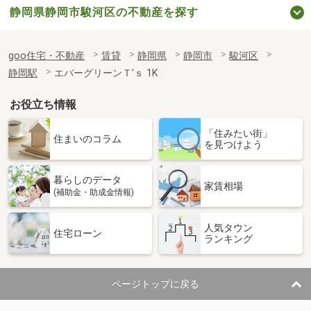
静岡県静岡市駿河区の不動産を探す
goo住宅・不動産
賃貸
静岡県
静岡市
駿河区
静岡駅
エバーグリーンＴ’ｓ 1K
お役立ち情報
「住みたい街」
住まいのコラム
を見つけよう
暮らしのデータ
家賃相場
(補助金・助成金情報)
人気タウン
住宅ローン
ランキング
ページトップに戻る