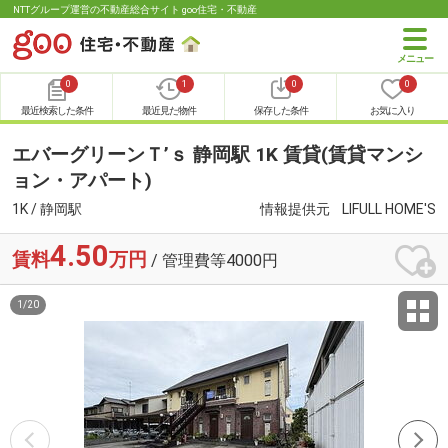
NTTグループ運営の不動産総合サイト goo住宅・不動産
0
1
0
0
最近検索した条件
最近見た物件
保存した条件
お気に入り
エバーグリーンＴ’ｓ 静岡駅 1K 賃貸(賃貸マンシ
ョン・アパート)
1K / 静岡駅
情報提供元
LIFULL HOME'S
4.50
賃料
万円
/ 管理費等4000円
1
/
20