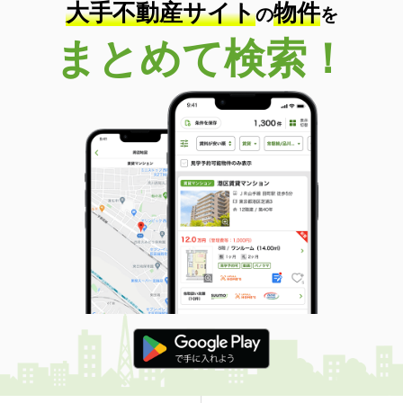
大手不動産サイト
物件
の
を
まとめて検索！