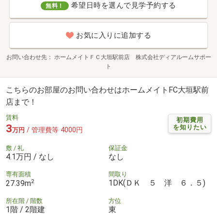
希望日時を選んで見学予約する
無料！
お気に入りに追加する
お問い合わせ先
ホームメイトＦＣ大垣駅前店 株式会社ディアルームサポー
ト
こちらのお部屋のお問い合わせはホームメイトFC大垣駅前
店まで！
賃料
初期費用
3
を知りたい
/ 管理費等 4000円
万円
敷 / 礼
保証金
4.1万円 / なし
なし
専有面積
間取り
2
1DK(ＤＫ ５ 洋 ６．５)
27.39m
所在階 / 階数
方位
1階 / 2階建
東