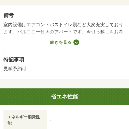
備考
室内設備はエアコン・バストイレ別など大変充実しており
ます。バルコニー付きのアパートです。今引っ越しをお考
えの方におすすめなのが、こちらのアパートです。賃料３
続きを見る
万円で利用することができる物件です。一人で住むなら少
しゆとりのある１ＤＫのお住まいで広々と生活しましょ
特記事項
う。駐車スペースも空いているので、車をお持ちの方は検
討してみてはいかがですか。ぜひご覧いただきたい賃貸物
見学予約可
件です。駐輪場付きのアパートです。 【設備・特記事項
備考】井戸・専用バス・専用トイレ/消毒施工料(当社扱)(入
居時のみ) 17050円/賃貸戸数:16戸
省エネ性能
エネルギー消費性
-
能