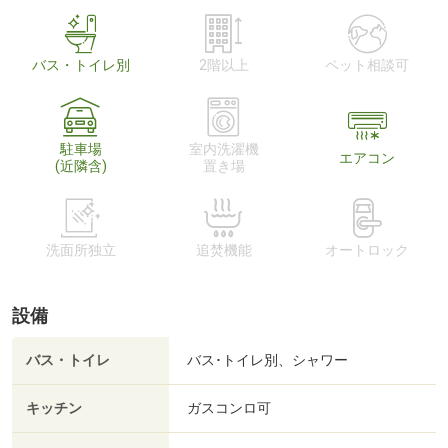
バス・トイレ別
2階以上
ペット相談可
駐車場
室内洗濯機
エアコン
(近隣含)
置き場
洗面所独立
追焚機能
オートロック
設備
バス・トイレ
バス･トイレ別、シャワー
キッチン
ガスコンロ可