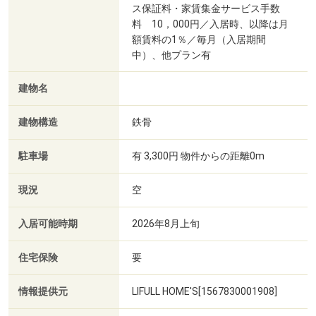
ス保証料・家賃集金サービス手数
料 10，000円／入居時、以降は月
額賃料の1％／毎月（入居期間
中）、他プラン有
建物名
建物構造
鉄骨
駐車場
有 3,300円 物件からの距離0m
現況
空
入居可能時期
2026年8月上旬
住宅保険
要
情報提供元
LIFULL HOME'S[1567830001908]