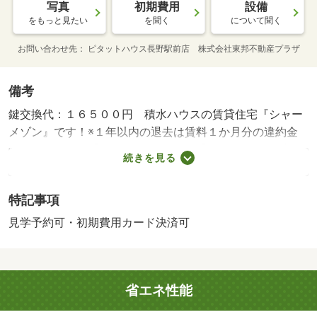
写真
初期費用
設備
をもっと見たい
を聞く
について聞く
お問い合わせ先
ピタットハウス長野駅前店 株式会社東邦不動産プラザ
備考
鍵交換代：１６５００円 積水ハウスの賃貸住宅『シャー
メゾン』です！※１年以内の退去は賃料１か月分の違約金
が発生します 【設備・特記事項備考】ペット不可・専用
続きを見る
バス・専用トイレ/区費 500円/シャーメゾンライフＳＵＰ
ＰＯＲＴ24 1320円/ハウスクリーニング 73700円/賃貸戸
特記事項
数:24戸/管理会社:積水ハウスシャーメゾンＰＭ中部（株）
見学予約可・初期費用カード決済可
省エネ性能