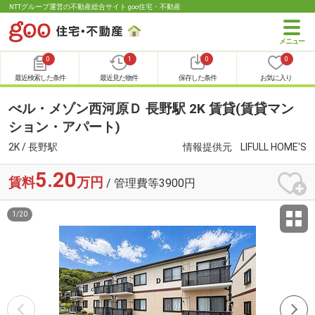
NTTグループ運営の不動産総合サイト goo住宅・不動産
0
1
0
0
最近検索した条件
最近見た物件
保存した条件
お気に入り
べル・メゾン西河原Ｄ 長野駅 2K 賃貸(賃貸マン
ション・アパート)
2K / 長野駅
情報提供元
LIFULL HOME'S
5.20
賃料
万円
/ 管理費等3900円
1
/
20