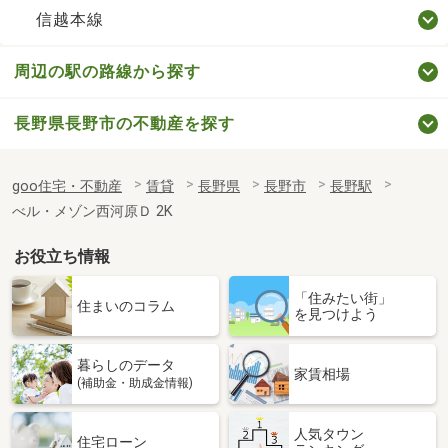
信越本線
周辺の駅の路線から探す
長野県長野市の不動産を探す
goo住宅・不動産
賃貸
長野県
長野市
長野駅
べル・メゾン西河原Ｄ 2K
お役立ち情報
「住みたい街」
住まいのコラム
を見つけよう
暮らしのデータ
家賃相場
(補助金・助成金情報)
人気タウン
住宅ローン