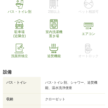
バス・トイレ別
2階以上
ペット相談可
駐車場
室内洗濯機
エアコン
(近隣含)
置き場
洗面所独立
追焚機能
オートロック
設備
バス・トイレ
バス･トイレ別、シャワー、追焚機
能、温水洗浄便座
収納
クローゼット