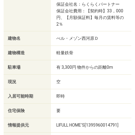
保証会社名：らくらくパートナー
保証会社費用：【契約時】33，000
円、【月額保証料】毎月の賃料等の
2％
建物名
べル・メゾン西河原Ｄ
建物構造
軽量鉄骨
駐車場
有 3,300円 物件からの距離0m
現況
空
入居可能時期
即時
住宅保険
要
情報提供元
LIFULL HOME'S[1395960014791]