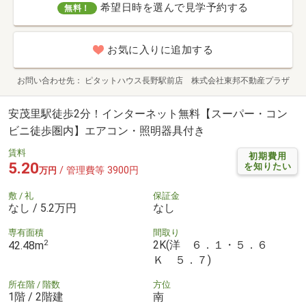
希望日時を選んで見学予約する
無料！
お気に入りに追加する
お問い合わせ先
ピタットハウス長野駅前店 株式会社東邦不動産プラザ
安茂里駅徒歩2分！インターネット無料【スーパー・コン
ビニ徒歩圏内】エアコン・照明器具付き
賃料
初期費用
5.20
を知りたい
/ 管理費等 3900円
万円
敷 / 礼
保証金
なし / 5.2万円
なし
専有面積
間取り
2
2K(洋 ６．１・５．６
42.48m
Ｋ ５．７)
所在階 / 階数
方位
1階 / 2階建
南