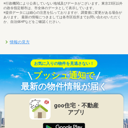
※行政機関により公表していない地域及びデータがございます。東京23区以外
の政令指定都市は、市全体のデータとして表示しています。
※提供データには細心の注意を払っておりますが、調査後に変更がある場合が
あります。 最新の情報につきましては各市区役所までお問い合わせいただく
か、自治体HPなどをご確認ください。
情報の見方
お気に入りの物件を見逃さない！
プッシュ通知で
最新の物件情報が届く
goo住宅・不動産
アプリ