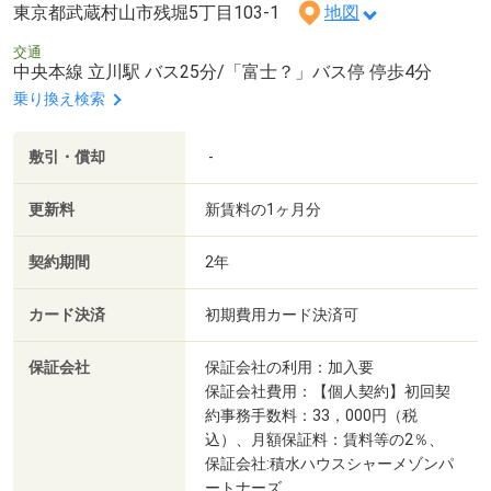
東京都武蔵村山市残堀5丁目103-1
地図
交通
中央本線 立川駅 バス25分/「富士？」バス停 停歩4分
乗り換え検索
敷引・償却
-
更新料
新賃料の1ヶ月分
契約期間
2年
カード決済
初期費用カード決済可
保証会社
保証会社の利用：加入要
保証会社費用：【個人契約】初回契
約事務手数料：33，000円（税
込）、月額保証料：賃料等の2％、
保証会社:積水ハウスシャーメゾンパ
ートナーズ