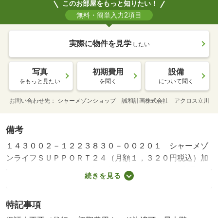
このお部屋をもっと知りたい！
無料・簡単入力2項目
実際に物件を見学
したい
写真
初期費用
設備
をもっと見たい
を聞く
について聞く
お問い合わせ先
シャーメゾンショップ 誠和計画株式会社 アクロス立川
備考
１４３００２－１２２３８３０－００２０１ シャーメゾ
ンライフＳＵＰＰＯＲＴ２４（月額１，３２０円税込）加
入要／諸費用及びその他契約費用は別途打合せ／※家具や
続きを見る
車は配置イメージであり、賃貸物件には含まれません（家
具家電付等を除く）。 【間取り備考】ＤＫ６ 洋室６
特記事項
洋室６ 洋室４．５ その他８．３ ※１畳＝１．６２ｍ