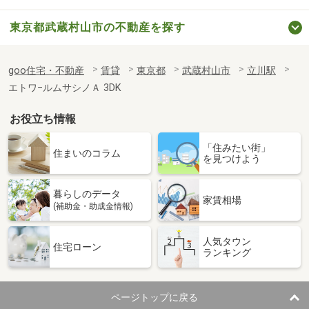
東京都武蔵村山市の不動産を探す
goo住宅・不動産
賃貸
東京都
武蔵村山市
立川駅
エトワ−ルムサシノＡ 3DK
お役立ち情報
「住みたい街」
住まいのコラム
を見つけよう
暮らしのデータ
家賃相場
(補助金・助成金情報)
人気タウン
住宅ローン
ランキング
ページトップに戻る