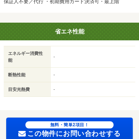
２ 【設備・特記事項備考】ペット不可・専用バス/シャー
保証人不要／代行 ・初期費用カード決済可・最上階
メゾンライフＳＵＰＰＯＲＴ24月額/月 1320円/賃貸戸数:4
戸/鍵交換費用:22000円/室内清掃費用:63800円
省エネ性能
エネルギー消費性
-
能
断熱性能
-
目安光熱費
-
無料・簡単2項目！
この物件にお問い合わせする