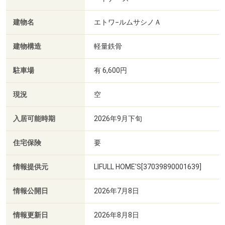
建物名
エトワ−ルムサシノＡ
建物構造
軽量鉄骨
駐車場
有 6,600円
現況
空
入居可能時期
2026年9月下旬
住宅保険
要
情報提供元
LIFULL HOME'S[37039890001639]
情報公開日
2026年7月8日
情報更新日
2026年8月8日