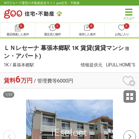
NTTグループ運営の不動産総合サイト goo住宅・不動産
0
1
0
0
最近検索した条件
最近見た物件
保存した条件
お気に入り
ＬＮレセーナ 幕張本郷駅 1K 賃貸(賃貸マンショ
ン・アパート)
1K / 幕張本郷駅
情報提供元
LIFULL HOME'S
6
賃料
万円
/ 管理費等6000円
1
/
20