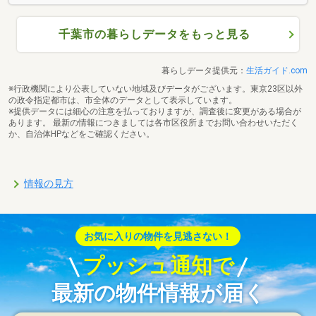
千葉市の暮らしデータをもっと見る
暮らしデータ提供元：
生活ガイド.com
※行政機関により公表していない地域及びデータがございます。東京23区以外
の政令指定都市は、市全体のデータとして表示しています。
※提供データには細心の注意を払っておりますが、調査後に変更がある場合が
あります。 最新の情報につきましては各市区役所までお問い合わせいただく
か、自治体HPなどをご確認ください。
情報の見方
お気に入りの物件を見逃さない！
プッシュ通知で
最新の物件情報が届く