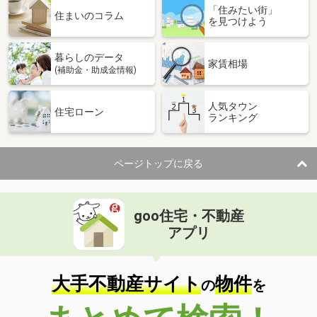
「住みたい街」
住まいのコラム
を見つけよう
暮らしのデータ
家賃相場
(補助金・助成金情報)
人気タウン
住宅ローン
ランキング
ページトップに戻る
goo住宅・不動産
アプリ
大手不動産サイト
物件
の
を