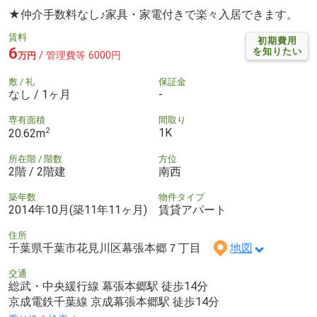
★仲介手数料なし♪家具・家電付きで楽々入居できます。
賃料
初期費用
6
を知りたい
/ 管理費等 6000円
万円
敷 / 礼
保証金
なし / 1ヶ月
-
専有面積
間取り
2
1K
20.62m
所在階 / 階数
方位
2階 / 2階建
南西
築年数
物件タイプ
2014年10月(築11年11ヶ月)
賃貸アパート
住所
千葉県千葉市花見川区幕張本郷７丁目
地図
交通
総武・中央緩行線 幕張本郷駅 徒歩14分
京成電鉄千葉線 京成幕張本郷駅 徒歩14分