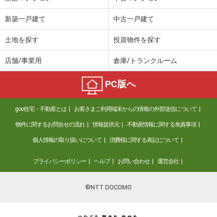
新築一戸建て
中古一戸建て
土地を探す
投資物件を探す
店舗/事業用
倉庫/トランクルーム
PC版へ
goo住宅・不動産とは
お客さまご利用端末からの情報の外部送信について
物件に関するお問合せの流れ
情報提供元
不動産情報に関する免責事項
個人情報の取り扱いについて
消費税に関する表記について
プライバシーポリシー
ヘルプ
お問い合わせ
運営会社
©NTT DOCOMO