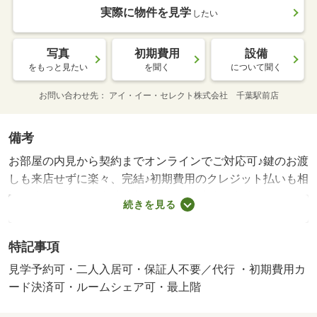
実際に物件を見学
したい
写真
初期費用
設備
をもっと見たい
を聞く
について聞く
お問い合わせ先
アイ・イー・セレクト株式会社 千葉駅前店
備考
お部屋の内見から契約までオンラインでご対応可♪鍵のお渡
しも来店せずに楽々、完結♪初期費用のクレジット払いも相
談可能！ＬＩＮＥ友達追加でネット掲載前の情報もお届け
続きを見る
できます♪お問合せはＩＥセレクトまでお気軽に！/環境維
持費/月 550円/賃貸戸数:10戸
特記事項
見学予約可・二人入居可・保証人不要／代行 ・初期費用カ
ード決済可・ルームシェア可・最上階