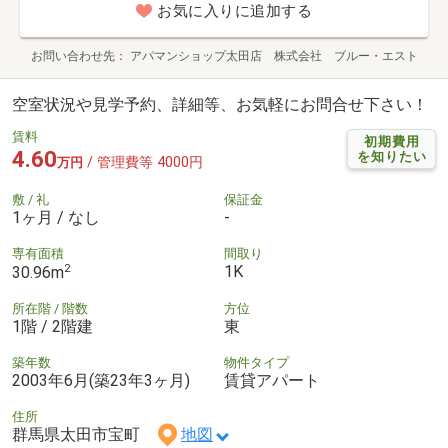
お気に入りに追加する
お問い合わせ先
アパマンショップ太田店 株式会社 ブルー・エスト
空室状況や見学予約、詳細等、お気軽にお問合せ下さい！
賃料
初期費用
4.60
を知りたい
/ 管理費等 4000円
万円
敷 / 礼
保証金
1ヶ月 / なし
-
専有面積
間取り
2
1K
30.96m
所在階 / 階数
方位
1階 / 2階建
東
築年数
物件タイプ
2003年6月(築23年3ヶ月)
賃貸アパート
住所
群馬県太田市宝町
地図