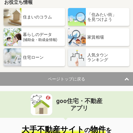
お役立ち情報
「住みたい街」
住まいのコラム
を見つけよう
暮らしのデータ
家賃相場
(補助金・助成金情報)
人気タウン
住宅ローン
ランキング
ページトップに戻る
goo住宅・不動産
アプリ
大手不動産サイト
物件
の
を