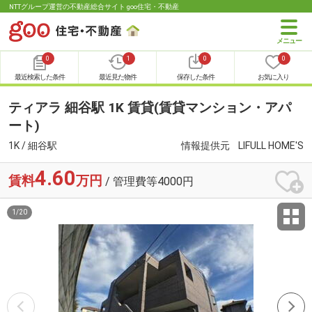
NTTグループ運営の不動産総合サイト goo住宅・不動産
0
1
0
0
最近検索した条件
最近見た物件
保存した条件
お気に入り
ティアラ 細谷駅 1K 賃貸(賃貸マンション・アパ
ート)
1K / 細谷駅
情報提供元
LIFULL HOME'S
4.60
賃料
万円
/ 管理費等4000円
1
/
20