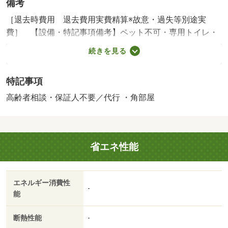
備考
［退去時費用 退去費用実費精算※故意・過失等別途実
費］ 【設備・特記事項備考】ペット不可・専用トイレ・
ルームシェア不可/消毒施工料（当社扱）（入居時の
続きを見る
み） 17050円/賃貸戸数:10戸
特記事項
高齢者相談・保証人不要／代行 ・角部屋
省エネ性能
エネルギー消費性
-
能
断熱性能
-