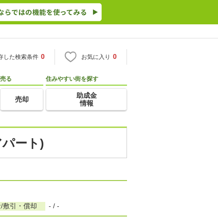
0
0
存した検索条件
お気に入り
売る
住みやすい街を探す
助成金
売却
情報
アパート)
/敷引・償却
- / -