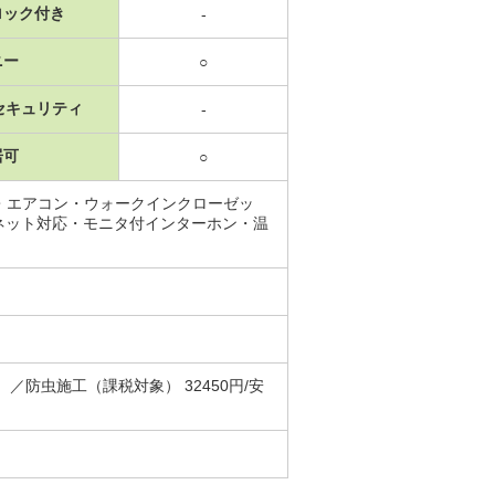
ロック付き
-
ニー
○
セキュリティ
-
居可
○
・エアコン・ウォークインクローゼッ
ネット対応・モニタ付インターホン・温
防虫施工（課税対象） 32450円/安