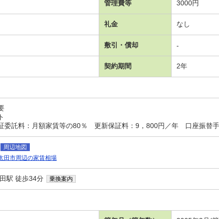
管理費等
3000円
礼金
なし
敷引・償却
-
契約期間
2年
要
ト
委託料：月額家賃等の80％ 更新保証料：9，800円／年 口座振替手
周辺地図
太田市周辺の家賃相場
田駅 徒歩34分
乗換案内