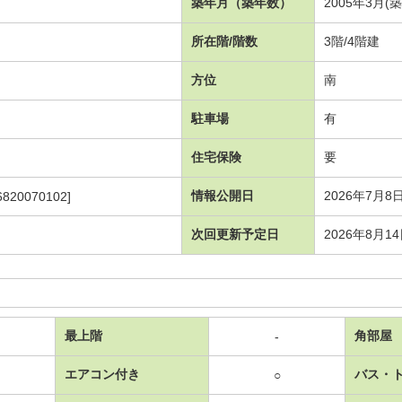
築年月（築年数）
2005年3月(
所在階/階数
3階/4階建
方位
南
駐車場
有
住宅保険
要
情報公開日
2026年7月8
6820070102]
次回更新予定日
2026年8月1
最上階
角部屋
-
エアコン付き
バス・
○