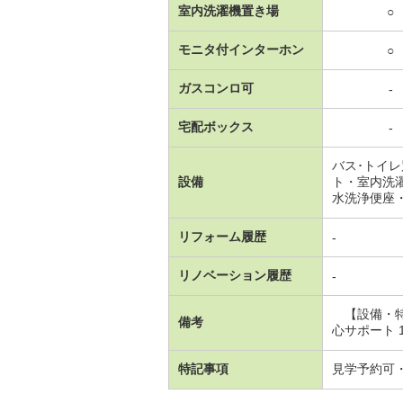
室内洗濯機置き場
○
モニタ付インターホン
○
ガスコンロ可
-
宅配ボックス
-
バス･トイ
設備
ト・室内洗
水洗浄便座
リフォーム履歴
-
リノベーション履歴
-
【設備・特
備考
心サポート 1
特記事項
見学予約可