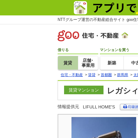
NTTグループ運営の不動産総合サイト goo
借りる
マンションを買う
店舗･
賃貸
新築
中
事業用
住宅・不動産
>
賃貸
>
首都圏
>
群馬県
>
太
レガシィ
賃貸マンション
情報提供元
LIFULL HOME'S
印刷