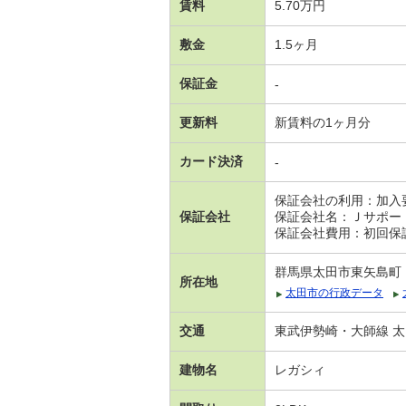
賃料
5.70万円
敷金
1.5ヶ月
保証金
-
更新料
新賃料の1ヶ月分
カード決済
-
保証会社の利用：加入
保証会社
保証会社名：Ｊサポー
保証会社費用：初回保証
群馬県太田市東矢島町
所在地
太田市の行政データ
交通
東武伊勢崎・大師線 太
建物名
レガシィ