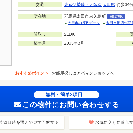
交通
東武伊勢崎・大師線
太田駅
徒歩34
所在地
群馬県太田市東矢島町
周辺地図
太田市の行政データ
太田市周辺の家
間取り
2LDK
築年月
2005年3月
おすすめポイント
お部屋探しはアパマンショップへ！
無料・簡単2項目！
この物件にお問い合わせする
希望日時を選んで見学予約する
お気に入りに追加