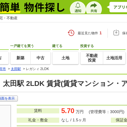
住宅・不動産
1
最近見た物件
保
一戸建てを買う
建てる
投資する
不動産
古
新築
中古
土地
土地活用
投資
田市
>
太田駅
>
レガシィ 2LDK
 太田駅 2LDK 賃貸(賃貸マンション・
画面を表示
5.70
賃料
万円 (管理費等：3000円)
礼金・敷金
なし / 1.5ヶ月
保証金