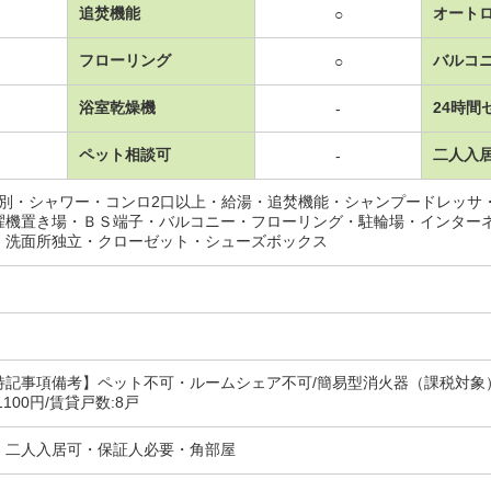
追焚機能
オート
○
フローリング
バルコ
○
浴室乾燥機
24時間
-
ペット相談可
二人入
-
レ別・シャワー・コンロ2口以上・給湯・追焚機能・シャンプードレッサ
濯機置き場・ＢＳ端子・バルコニー・フローリング・駐輪場・インター
・洗面所独立・クローゼット・シューズボックス
記事項備考】ペット不可・ルームシェア不可/簡易型消火器（課税対象）／
100円/賃貸戸数:8戸
・二人入居可・保証人必要・角部屋