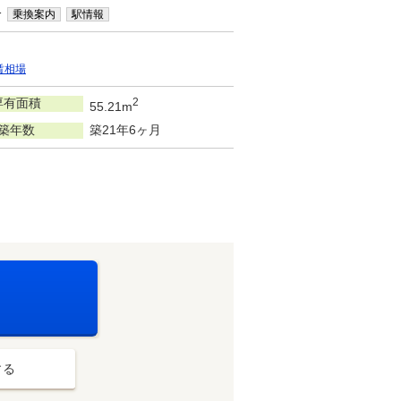
分
乗換案内
駅情報
賃相場
専有面積
2
55.21m
築年数
築21年6ヶ月
する