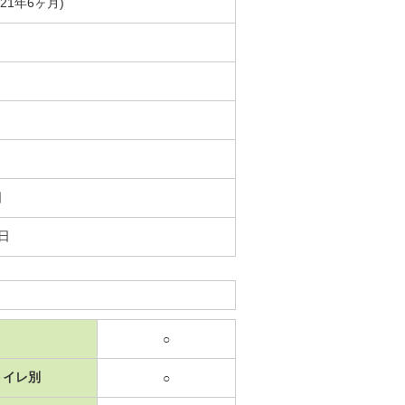
築21年6ヶ月)
日
4日
○
トイレ別
○