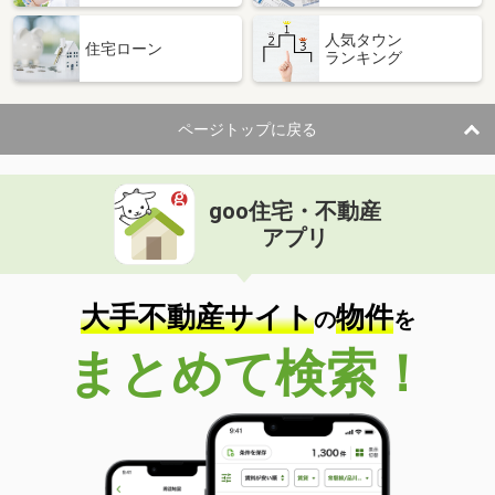
人気タウン
住宅ローン
ランキング
ページトップに戻る
goo住宅・不動産
アプリ
大手不動産サイト
物件
の
を
まとめて検索！