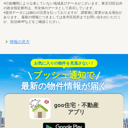
※行政機関により公表していない地域及びデータがございます。東京23区以外
の政令指定都市は、市全体のデータとして表示しています。
※提供データには細心の注意を払っておりますが、調査後に変更がある場合が
あります。 最新の情報につきましては各市区役所までお問い合わせいただく
か、自治体HPなどをご確認ください。
情報の見方
お気に入りの物件を見逃さない！
プッシュ通知で
最新の物件情報が届く
goo住宅・不動産
アプリ