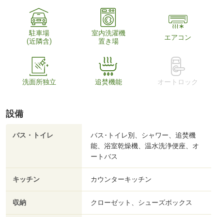
駐車場
室内洗濯機
エアコン
(近隣含)
置き場
洗面所独立
追焚機能
オートロック
設備
バス・トイレ
バス･トイレ別、シャワー、追焚機
能、浴室乾燥機、温水洗浄便座、オ
ートバス
キッチン
カウンターキッチン
収納
クローゼット、シューズボックス