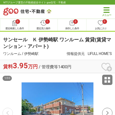
NTTグループ運営の不動産総合サイト goo住宅・不動産
0
1
0
0
最近検索した条件
最近見た物件
保存した条件
お気に入り
サンセール Ｋ 伊勢崎駅 ワンルーム 賃貸(賃貸マ
ンション・アパート)
ワンルーム / 伊勢崎駅
情報提供元
LIFULL HOME'S
3.95
賃料
万円
/ 管理費等1400円
1
/
30