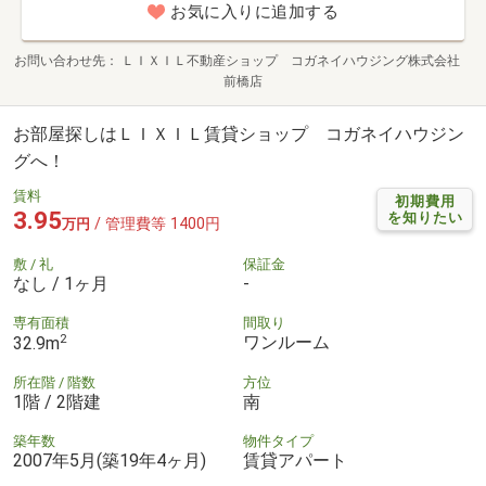
お気に入りに追加する
お問い合わせ先
ＬＩＸＩＬ不動産ショップ コガネイハウジング株式会社
前橋店
お部屋探しはＬＩＸＩＬ賃貸ショップ コガネイハウジン
グへ！
賃料
初期費用
3.95
を知りたい
/ 管理費等 1400円
万円
敷 / 礼
保証金
なし / 1ヶ月
-
専有面積
間取り
2
ワンルーム
32.9m
所在階 / 階数
方位
1階 / 2階建
南
築年数
物件タイプ
2007年5月(築19年4ヶ月)
賃貸アパート