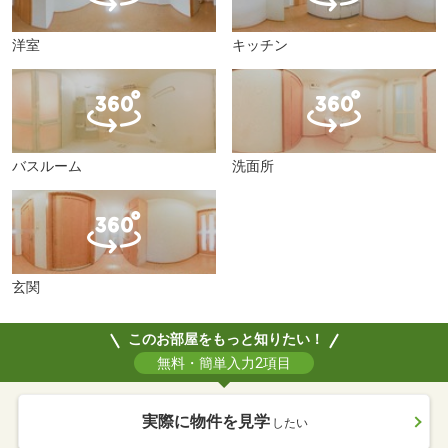
洋室
キッチン
バスルーム
洗面所
玄関
このお部屋をもっと知りたい！
無料・簡単入力2項目
実際に物件を見学
したい