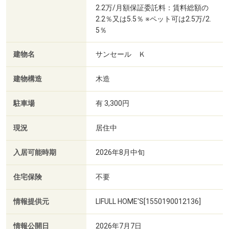
2.2万/月額保証委託料：賃料総額の
2.2％又は5.5％ ※ペット可は2.5万/2.
5％
建物名
サンセール Ｋ
建物構造
木造
駐車場
有 3,300円
現況
居住中
入居可能時期
2026年8月中旬
住宅保険
不要
情報提供元
LIFULL HOME'S[1550190012136]
情報公開日
2026年7月7日