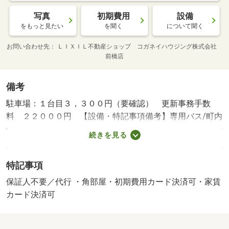
写真
初期費用
設備
をもっと見たい
を聞く
について聞く
お問い合わせ先
ＬＩＸＩＬ不動産ショップ コガネイハウジング株式会社
前橋店
備考
駐車場：１台目３，３００円（要確認） 更新事務手数
料 ２２０００円 【設備・特記事項備考】専用バス/町内
会費 500円/ruumサポート費用 1980円/賃貸戸数:8戸/鍵交
続きを見る
換費用:3300円/室内清掃費用:50000円
特記事項
保証人不要／代行 ・角部屋・初期費用カード決済可・家賃
カード決済可