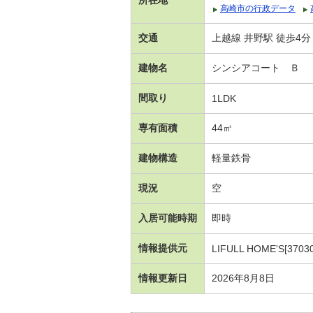
高崎市の行政データ
交通
上越線 井野駅 徒歩4分
建物名
シンシアコート Ｂ
間取り
1LDK
専有面積
44㎡
建物構造
軽量鉄骨
現況
空
入居可能時期
即時
情報提供元
LIFULL HOME'S[3703
情報更新日
2026年8月8日