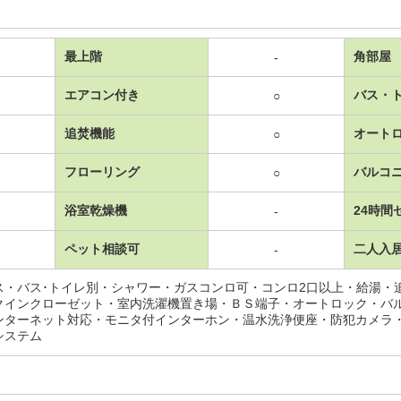
最上階
角部屋
-
エアコン付き
バス・
○
追焚機能
オート
○
フローリング
バルコ
○
浴室乾燥機
24時間
-
ペット相談可
二人入
-
ス・バス･トイレ別・シャワー・ガスコンロ可・コンロ2口以上・給湯・
クインクローゼット・室内洗濯機置き場・ＢＳ端子・オートロック・バ
ンターネット対応・モニタ付インターホン・温水洗浄便座・防犯カメラ
システム