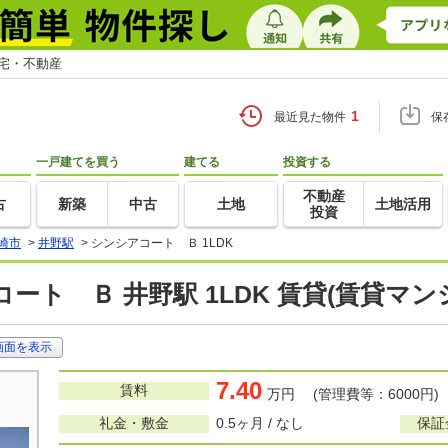
住宅・不動産
1
最近見た物件
保
一戸建てを買う
建てる
投資する
不動産
古
新築
中古
土地
土地活用
投資
崎市
>
井野駅
>
シンシアコート Ｂ 1LDK
ート Ｂ 井野駅 1LDK 賃貸(賃貸マ
画面を表示
7.40
賃料
万円 (管理費等：6000円)
礼金・敷金
0.5ヶ月 / なし
保証