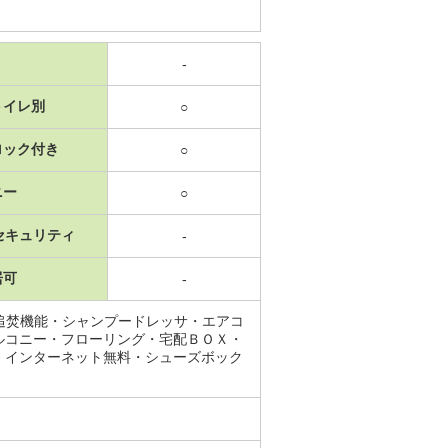
-
トイレ別
○
ロック付き
○
ニー
○
セキュリティ
-
居可
-
追焚機能・シャンプードレッサ・エアコ
ルコニー・フローリング・宅配ＢＯＸ・
・インターネット無料・シューズボック