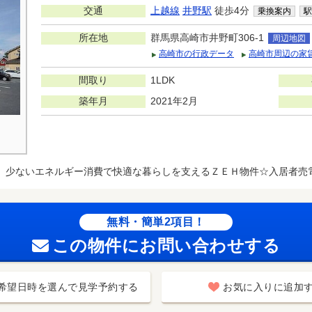
交通
上越線
井野駅
徒歩4分
乗換案内
駅
所在地
群馬県高崎市井野町306-1
周辺地図
高崎市の行政データ
高崎市周辺の家
間取り
1LDK
築年月
2021年2月
少ないエネルギー消費で快適な暮らしを支えるＺＥＨ物件☆入居者売電
無料・簡単2項目！
この物件にお問い合わせする
希望日時を選んで見学予約する
お気に入りに追加