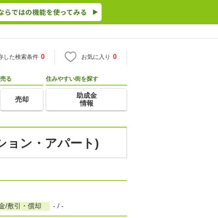
0
0
存した検索条件
お気に入り
売る
住みやすい街を探す
助成金
売却
情報
ンション・アパート)
金/敷引・償却
- / -