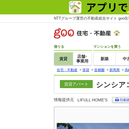
NTTグループ運営の不動産総合サイト goo
借りる
マンションを買う
店舗･
賃貸
新築
中
事業用
住宅・不動産
>
賃貸
>
首都圏
>
群馬県
>
高
シンシアコ
賃貸アパート
情報提供元
LIFULL HOME'S
印刷