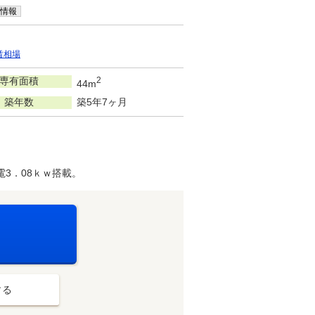
情報
賃相場
専有面積
2
44m
築年数
築5年7ヶ月
3．08ｋｗ搭載。
する