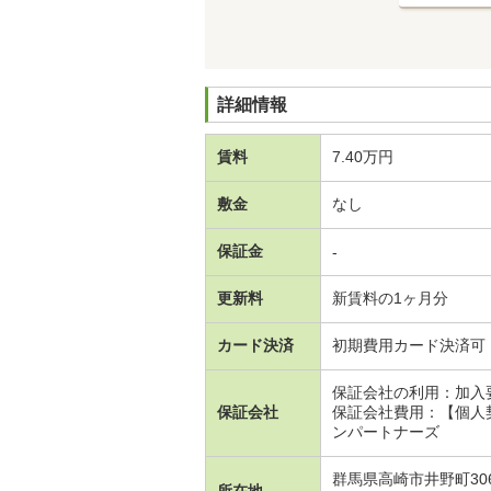
詳細情報
賃料
7.40万円
敷金
なし
保証金
-
更新料
新賃料の1ヶ月分
カード決済
初期費用カード決済可
保証会社の利用：加入
保証会社
保証会社費用：【個人
ンパートナーズ
群馬県高崎市井野町306
所在地