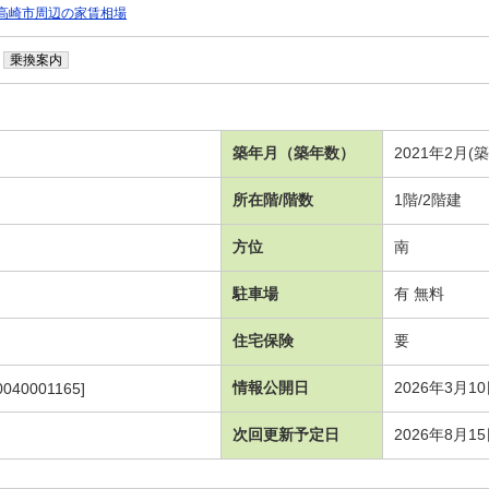
高崎市周辺の家賃相場
乗換案内
築年月（築年数）
2021年2月(
所在階/階数
1階/2階建
方位
南
駐車場
有 無料
住宅保険
要
情報公開日
2026年3月1
0040001165]
次回更新予定日
2026年8月1