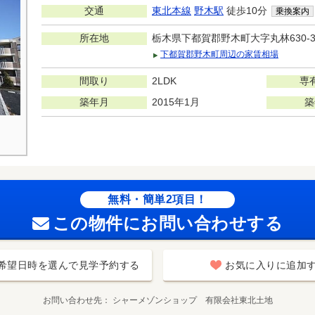
交通
東北本線
野木駅
徒歩10分
乗換案内
所在地
栃木県下都賀郡野木町大字丸林630-
下都賀郡野木町周辺の家賃相場
間取り
2LDK
専
築年月
2015年1月
築
無料・簡単2項目！
この物件にお問い合わせする
希望日時を選んで見学予約する
お気に入りに追加
お問い合わせ先
シャーメゾンショップ 有限会社東北土地