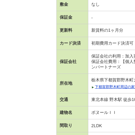
敷金
なし
保証金
-
更新料
新賃料の1ヶ月分
カード決済
初期費用カード決済可
保証会社の利用：加入
保証会社
保証会社費用：【個人
ンパートナーズ
栃木県下都賀郡野木町大
所在地
下都賀郡野木町周辺の家
交通
東北本線 野木駅 徒歩1
建物名
ボヌールＩＩ
間取り
2LDK