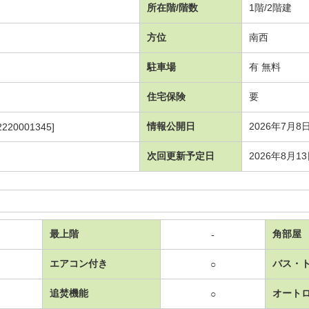
所在階/階数
1階/2階建
方位
南西
駐車場
有 無料
住宅保険
要
情報公開日
2026年7月8
2220001345]
次回更新予定日
2026年8月1
最上階
角部屋
-
エアコン付き
バス・
○
追焚機能
オート
○