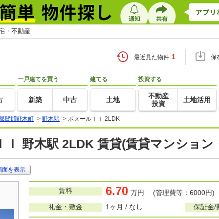
住宅・不動産
1
最近見た物件
保
一戸建てを買う
建てる
投資する
不動産
古
新築
中古
土地
土地活用
投資
都賀郡野木町
>
野木駅
>
ボヌールＩＩ 2LDK
Ｉ 野木駅 2LDK 賃貸(賃貸マンション
画面を表示
6.70
賃料
万円 (管理費等：6000円)
礼金・敷金
1ヶ月 / なし
保証金/