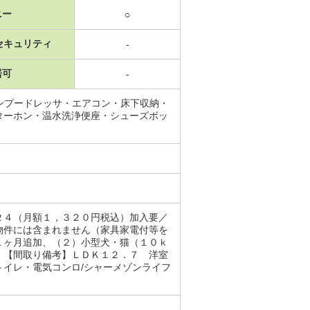
ニー
○
セキュリティ
-
居可
-
ンプードレッサ・エアコン・床下収納・
ターホン・温水洗浄便座・シューズボッ
２４（月額１，３２０円税込）加入要／
物件には含まれません（家具家電付等を
１ヶ月追加、（２）小型犬・猫（１０ｋ
 【間取り備考】ＬＤＫ１２．７ 洋室
イレ・電気コンロ/シャーメゾンライフ