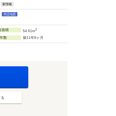
駅情報
3
周辺地図
有面積
2
54.61m
年数
築11年8ヶ月
する