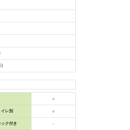
日
3日
○
トイレ別
○
ロック付き
-