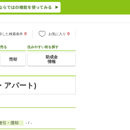
0
0
存した検索条件
お気に入り
売る
住みやすい街を探す
助成金
売却
情報
・アパート)
敷引・償却
- / -