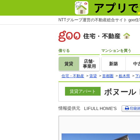
NTTグループ運営の不動産総合サイト goo
借りる
マンションを買う
店舗･
賃貸
新築
中
事業用
住宅・不動産
>
賃貸
>
首都圏
>
栃木県
>
下
ボヌールＩ
賃貸アパート
情報提供元
LIFULL HOME'S
印刷