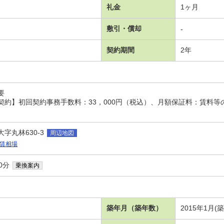
礼金
1ヶ月
敷引・償却
-
契約期間
2年
要
契約】初回契約事務手数料：33，000円（税込）、月額保証料：賃料等
字丸林630-3
周辺地図
賃相場
0分
乗換案内
築年月（築年数）
2015年1月(