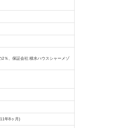
の2％、保証会社:積水ハウスシャーメゾ
築11年8ヶ月)