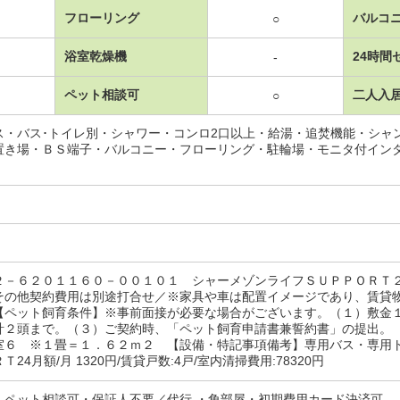
フローリング
バルコ
○
浴室乾燥機
24時間
-
ペット相談可
二人入
○
ス・バス･トイレ別・シャワー・コンロ2口以上・給湯・追焚機能・シャ
置き場・ＢＳ端子・バルコニー・フローリング・駐輪場・モニタ付イン
２－６２０１１６０－００１０１ シャーメゾンライフＳＵＰＰＯＲＴ
その他契約費用は別途打合せ／※家具や車は配置イメージであり、賃貸
【ペット飼育条件】※事前面接が必要な場合がございます。（１）敷金
計２頭まで。（３）ご契約時、「ペット飼育申請書兼誓約書」の提出。
室６ ※１畳＝１．６２ｍ２ 【設備・特記事項備考】専用バス・専用ト
24月額/月 1320円/賃貸戸数:4戸/室内清掃費用:78320円
・ペット相談可・保証人不要／代行 ・角部屋・初期費用カード決済可