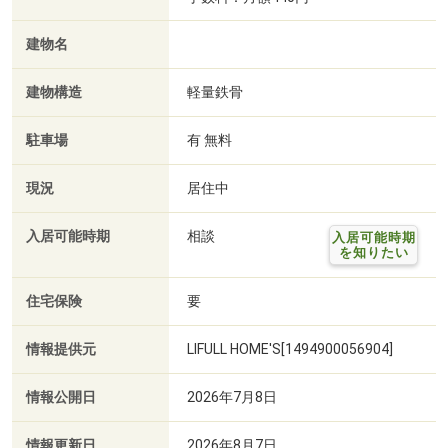
建物名
建物構造
軽量鉄骨
駐車場
有 無料
現況
居住中
入居可能時期
相談
入居可能時期
を知りたい
住宅保険
要
情報提供元
LIFULL HOME'S[1494900056904]
情報公開日
2026年7月8日
情報更新日
2026年8月7日