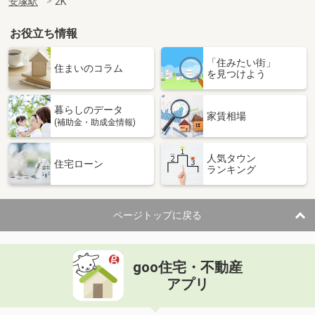
安塚駅
2K
お役立ち情報
「住みたい街」
住まいのコラム
を見つけよう
暮らしのデータ
家賃相場
(補助金・助成金情報)
人気タウン
住宅ローン
ランキング
ページトップに戻る
goo住宅・不動産
アプリ