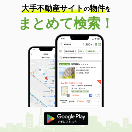
大手不動産サイト
物件
の
を
まとめて検索！