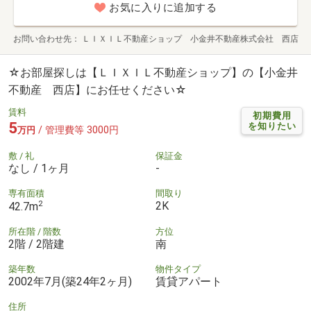
お気に入りに追加する
お問い合わせ先
ＬＩＸＩＬ不動産ショップ 小金井不動産株式会社 西店
☆お部屋探しは【ＬＩＸＩＬ不動産ショップ】の【小金井
不動産 西店】にお任せください☆
賃料
初期費用
5
を知りたい
/ 管理費等 3000円
万円
敷 / 礼
保証金
なし / 1ヶ月
-
専有面積
間取り
2
2K
42.7m
所在階 / 階数
方位
2階 / 2階建
南
築年数
物件タイプ
2002年7月(築24年2ヶ月)
賃貸アパート
住所