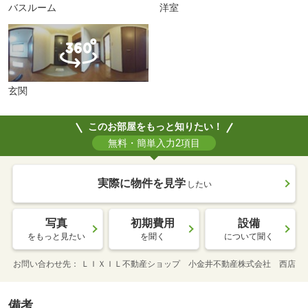
バスルーム
洋室
玄関
このお部屋をもっと知りたい！
無料・簡単入力2項目
実際に物件を見学
したい
写真
初期費用
設備
をもっと見たい
を聞く
について聞く
お問い合わせ先
ＬＩＸＩＬ不動産ショップ 小金井不動産株式会社 西店
備考