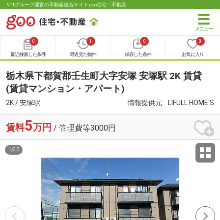
NTTグループ運営の不動産総合サイト goo住宅・不動産
0
1
0
0
最近検索した条件
最近見た物件
保存した条件
お気に入り
栃木県下都賀郡壬生町大字安塚 安塚駅 2K 賃貸
(賃貸マンション・アパート)
2K / 安塚駅
情報提供元
LIFULL HOME'S
5
賃料
万円
/ 管理費等3000円
1
/
30