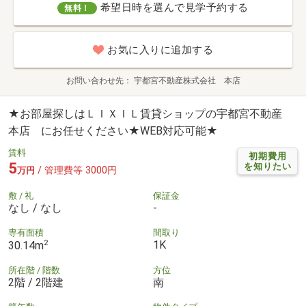
希望日時を選んで見学予約する
無料！
お気に入りに追加する
お問い合わせ先
宇都宮不動産株式会社 本店
★お部屋探しはＬＩＸＩＬ賃貸ショップの宇都宮不動産
本店 にお任せください★WEB対応可能★
賃料
初期費用
5
を知りたい
/ 管理費等 3000円
万円
敷 / 礼
保証金
なし / なし
-
専有面積
間取り
2
1K
30.14m
所在階 / 階数
方位
2階 / 2階建
南