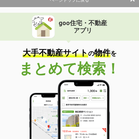
ページトップに戻る
goo住宅・不動産
アプリ
大手不動産サイト
物件
の
を
まとめて検索！