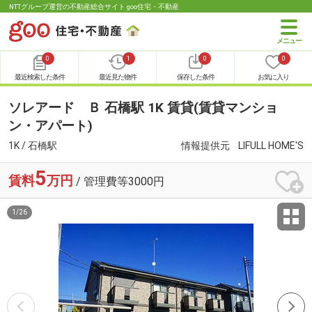
NTTグループ運営の不動産総合サイト goo住宅・不動産
0
1
0
0
最近検索した条件
最近見た物件
保存した条件
お気に入り
ソレアード Ｂ 石橋駅 1K 賃貸(賃貸マンショ
ン・アパート)
1K / 石橋駅
情報提供元
LIFULL HOME'S
5
賃料
万円
/ 管理費等3000円
1
/
26