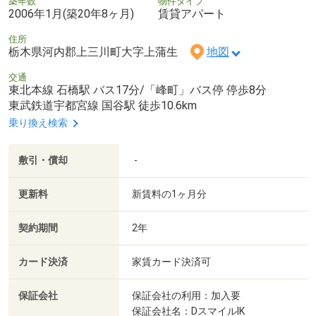
築年数
物件タイプ
2006年1月(築20年8ヶ月)
賃貸アパート
住所
栃木県河内郡上三川町大字上蒲生
地図
交通
東北本線 石橋駅 バス17分/「峰町」バス停 停歩8分
東武鉄道宇都宮線 国谷駅 徒歩10.6km
乗り換え検索
敷引・償却
-
更新料
新賃料の1ヶ月分
契約期間
2年
カード決済
家賃カード決済可
保証会社
保証会社の利用：加入要
保証会社名：DスマイルIK