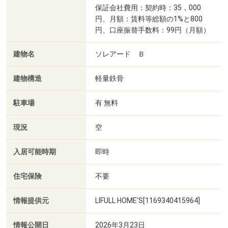
保証会社費用：契約時：35，000
円、月額：賃料等総額の1%と800
円、口座振替手数料：99円（月額）
建物名
ソレアード Ｂ
建物構造
軽量鉄骨
駐車場
有 無料
現況
空
入居可能時期
即時
住宅保険
不要
情報提供元
LIFULL HOME'S[1169340415964]
情報公開日
2026年3月23日