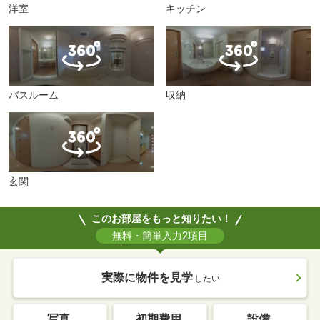
洋室
キッチン
バスルーム
収納
玄関
このお部屋をもっと知りたい！
無料・簡単入力2項目
実際に物件を見学
したい
写真
初期費用
設備