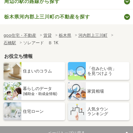
周辺の駅の路線から探す
栃木県河内郡上三川町の不動産を探す
goo住宅・不動産
賃貸
栃木県
河内郡上三川町
石橋駅
ソレアード Ｂ 1K
お役立ち情報
「住みたい街」
住まいのコラム
を見つけよう
暮らしのデータ
家賃相場
(補助金・助成金情報)
人気タウン
住宅ローン
ランキング