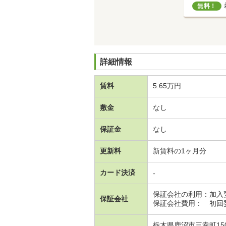
無料！
詳細情報
賃料
5.65万円
敷金
なし
保証金
なし
更新料
新賃料の1ヶ月分
カード決済
-
保証会社の利用：加入
保証会社
保証会社費用： 初回委
栃木県鹿沼市三幸町150