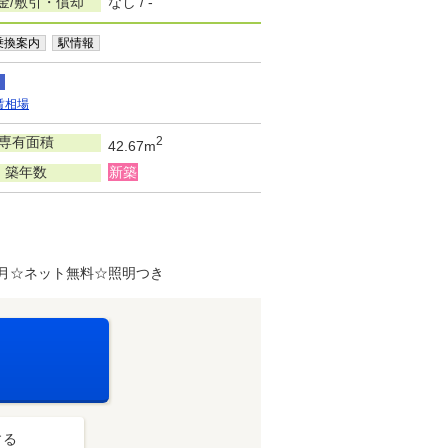
金/敷引・償却
なし / -
乗換案内
駅情報
賃相場
専有面積
2
42.67m
築年数
新築
ヶ月☆ネット無料☆照明つき
する