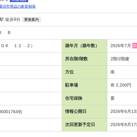
鹿沼市周辺の家賃相場
駅 徒歩9分
乗換案内
ｔ Ｂ
ＬＤＫ １２．２）
築年月（築年数）
2026年7月
新
所在階/階数
2階/2階建
方位
南
駐車場
有 2,200円
住宅保険
要
情報公開日
2026年6月1
850017649]
次回更新予定日
2026年8月1