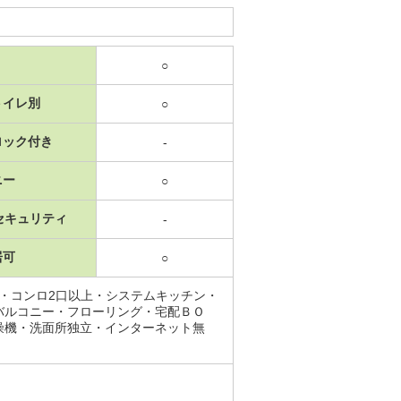
○
トイレ別
○
ロック付き
-
ニー
○
セキュリティ
-
居可
○
・コンロ2口以上・システムキッチン・
バルコニー・フローリング・宅配ＢＯ
燥機・洗面所独立・インターネット無