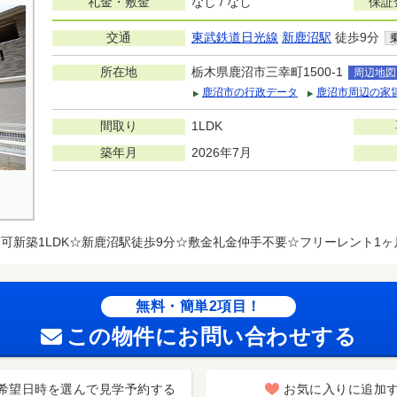
礼金・敷金
なし / なし
保証
交通
東武鉄道日光線
新鹿沼駅
徒歩9分
所在地
栃木県鹿沼市三幸町1500-1
周辺地図
鹿沼市の行政データ
鹿沼市周辺の家
間取り
1LDK
築年月
2026年7月
可新築1LDK☆新鹿沼駅徒歩9分☆敷金礼金仲手不要☆フリーレント1
無料・簡単2項目！
この物件にお問い合わせする
希望日時を選んで見学予約する
お気に入りに追加