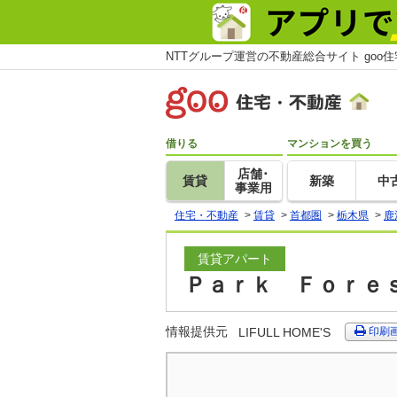
NTTグループ運営の不動産総合サイト goo
借りる
マンションを買う
店舗･
賃貸
新築
中
事業用
住宅・不動産
>
賃貸
>
首都圏
>
栃木県
>
鹿
賃貸アパート
Ｐａｒｋ Ｆｏｒｅｓ
情報提供元
LIFULL HOME'S
印刷