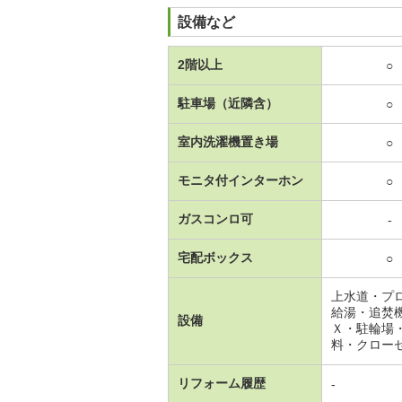
設備など
2階以上
○
駐車場（近隣含）
○
室内洗濯機置き場
○
モニタ付インターホン
○
ガスコンロ可
-
宅配ボックス
○
上水道・プ
給湯・追焚
設備
Ｘ・駐輪場
料・クロー
リフォーム履歴
-