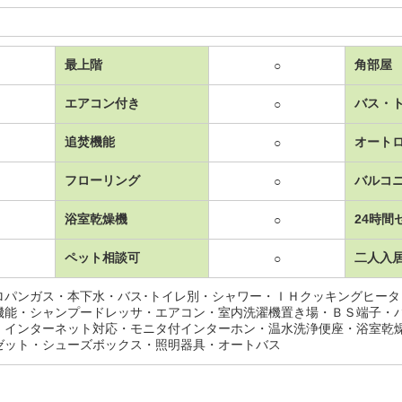
最上階
角部屋
○
エアコン付き
バス・
○
追焚機能
オート
○
フローリング
バルコ
○
浴室乾燥機
24時間
○
ペット相談可
二人入
○
ロパンガス・本下水・バス･トイレ別・シャワー・ＩＨクッキングヒータ
機能・シャンプードレッサ・エアコン・室内洗濯機置き場・ＢＳ端子・
・インターネット対応・モニタ付インターホン・温水洗浄便座・浴室乾
ゼット・シューズボックス・照明器具・オートバス