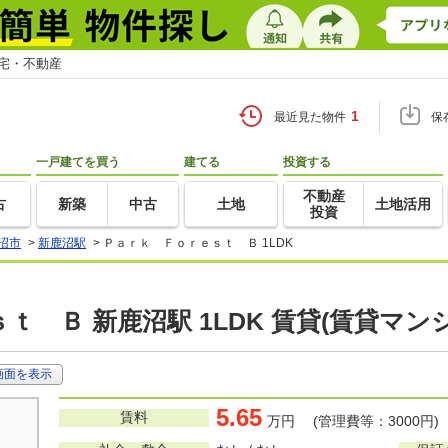
住宅・不動産
1
最近見た物件
保
一戸建てを買う
建てる
投資する
不動産
古
新築
中古
土地
土地活用
投資
沼市
>
新鹿沼駅
>
Ｐａｒｋ Ｆｏｒｅｓｔ Ｂ 1LDK
ｔ Ｂ 新鹿沼駅 1LDK 賃貸(賃貸マン
画面を表示
5.65
賃料
万円 (管理費等：3000円)