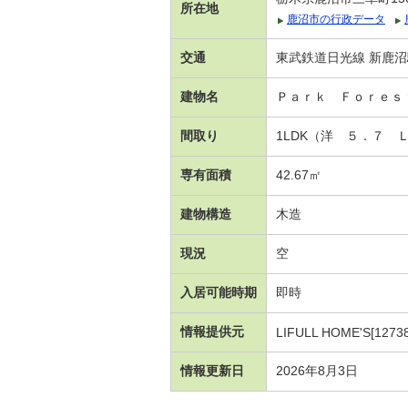
所在地
鹿沼市の行政データ
交通
東武鉄道日光線 新鹿沼
建物名
Ｐａｒｋ Ｆｏｒｅｓ
間取り
1LDK（洋 ５．７ 
専有面積
42.67㎡
建物構造
木造
現況
空
入居可能時期
即時
情報提供元
LIFULL HOME'S[1273
情報更新日
2026年8月3日