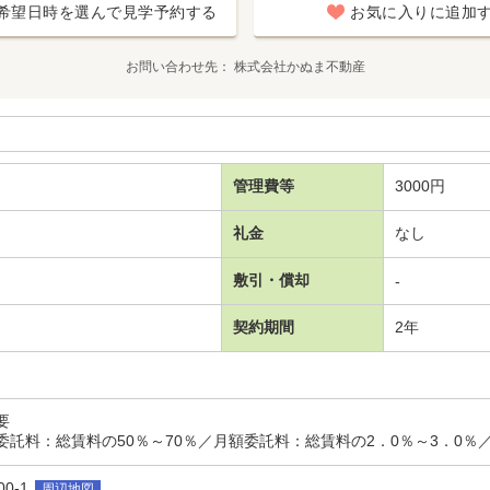
希望日時を選んで見学予約する
お気に入りに追加
お問い合わせ先
株式会社かぬま不動産
管理費等
3000円
礼金
なし
敷引・償却
-
契約期間
2年
要
託料：総賃料の50％～70％／月額委託料：総賃料の2．0％～3．0％
0-1
周辺地図