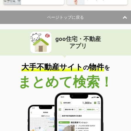
ページトップに戻る
goo住宅・不動産
アプリ
大手不動産サイト
物件
の
を
まとめて検索！