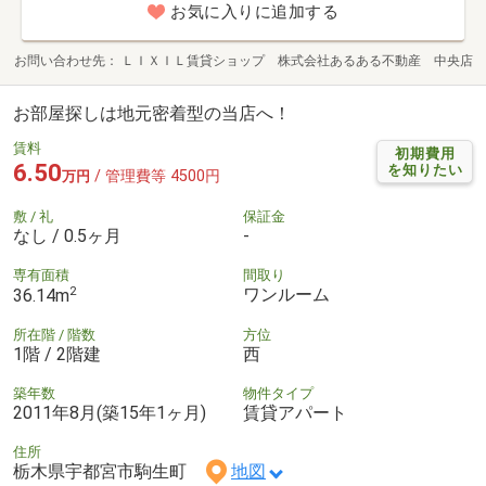
お気に入りに追加する
お問い合わせ先
ＬＩＸＩＬ賃貸ショップ 株式会社あるある不動産 中央店
お部屋探しは地元密着型の当店へ！
賃料
初期費用
6.50
を知りたい
/ 管理費等 4500円
万円
敷 / 礼
保証金
なし / 0.5ヶ月
-
専有面積
間取り
2
ワンルーム
36.14m
所在階 / 階数
方位
1階 / 2階建
西
築年数
物件タイプ
2011年8月(築15年1ヶ月)
賃貸アパート
住所
栃木県宇都宮市駒生町
地図