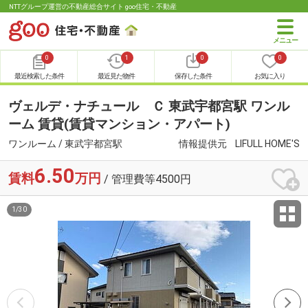
NTTグループ運営の不動産総合サイト goo住宅・不動産
0
1
0
0
最近検索した条件
最近見た物件
保存した条件
お気に入り
ヴェルデ・ナチュール Ｃ 東武宇都宮駅 ワンル
ーム 賃貸(賃貸マンション・アパート)
ワンルーム / 東武宇都宮駅
情報提供元
LIFULL HOME'S
6.50
賃料
万円
/ 管理費等4500円
1
/
30