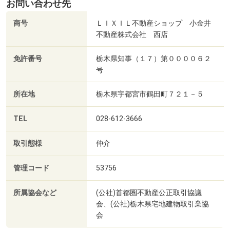
お問い合わせ先
商号
ＬＩＸＩＬ不動産ショップ 小金井
不動産株式会社 西店
免許番号
栃木県知事（１７）第００００６２
号
所在地
栃木県宇都宮市鶴田町７２１－５
TEL
028-612-3666
取引態様
仲介
管理コード
53756
所属協会など
(公社)首都圏不動産公正取引協議
会、(公社)栃木県宅地建物取引業協
会