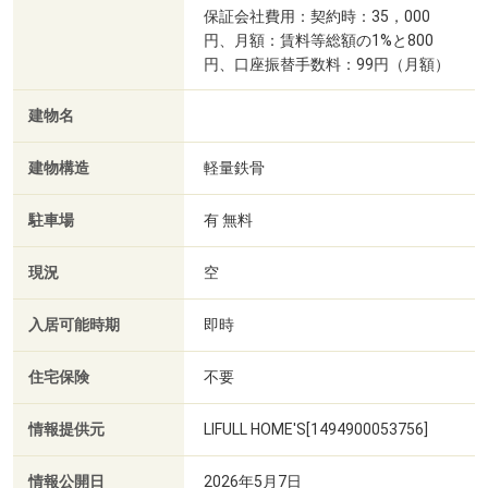
保証会社費用：契約時：35，000
円、月額：賃料等総額の1%と800
円、口座振替手数料：99円（月額）
建物名
建物構造
軽量鉄骨
駐車場
有 無料
現況
空
入居可能時期
即時
住宅保険
不要
情報提供元
LIFULL HOME'S[1494900053756]
情報公開日
2026年5月7日