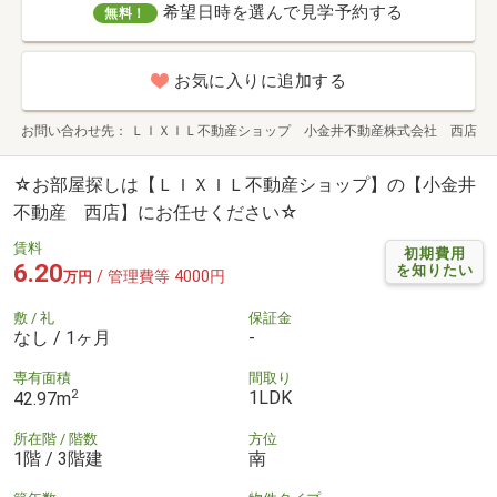
希望日時を選んで見学予約する
無料！
お気に入りに追加する
お問い合わせ先
ＬＩＸＩＬ不動産ショップ 小金井不動産株式会社 西店
☆お部屋探しは【ＬＩＸＩＬ不動産ショップ】の【小金井
不動産 西店】にお任せください☆
賃料
初期費用
6.20
を知りたい
/ 管理費等 4000円
万円
敷 / 礼
保証金
なし / 1ヶ月
-
専有面積
間取り
2
1LDK
42.97m
所在階 / 階数
方位
1階 / 3階建
南