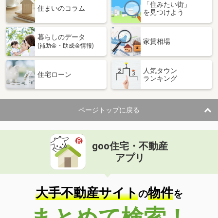
「住みたい街」
住まいのコラム
を見つけよう
暮らしのデータ
家賃相場
(補助金・助成金情報)
人気タウン
住宅ローン
ランキング
ページトップに戻る
goo住宅・不動産
アプリ
大手不動産サイト
物件
の
を
まとめて検索！