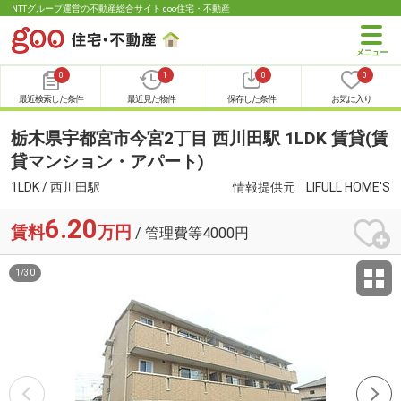
NTTグループ運営の不動産総合サイト goo住宅・不動産
0
1
0
0
最近検索した条件
最近見た物件
保存した条件
お気に入り
栃木県宇都宮市今宮2丁目 西川田駅 1LDK 賃貸(賃
貸マンション・アパート)
1LDK / 西川田駅
情報提供元
LIFULL HOME'S
6.20
賃料
万円
/ 管理費等4000円
1
/
30