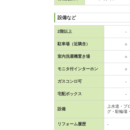
設備など
2階以上
-
駐車場（近隣含）
○
室内洗濯機置き場
○
モニタ付インターホン
○
ガスコンロ可
-
宅配ボックス
-
上水道・プ
設備
グ・駐輪場
リフォーム履歴
-