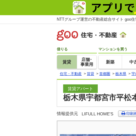
NTTグループ運営の不動産総合サイト goo
借りる
マンションを買う
店舗･
賃貸
新築
中
事業用
住宅・不動産
>
賃貸
>
首都圏
>
栃木県
>
宇
賃貸アパート
栃木県宇都宮市平松本
情報提供元
LIFULL HOME'S
印刷