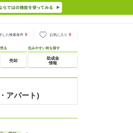
0
0
存した検索条件
お気に入り
売る
住みやすい街を探す
助成金
売却
情報
・アパート)