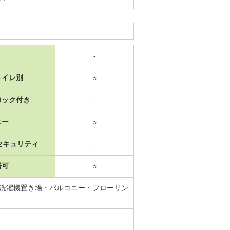
-
トイレ別
○
ロック付き
-
ニー
○
セキュリティ
-
居可
○
内洗濯機置き場・バルコニー・フローリン