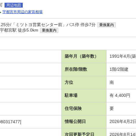
町
周辺地図
宇都宮市周辺の家賃相場
ス25分/「ミツトヨ営業センター前」バス停 停歩7分
乗換案内
都宮駅 徒歩5.0km
乗換案内
築年月（築年数）
1991年4月(
所在階/階数
1階/2階建
方位
南
駐車場
有 4,400円
住宅保険
要
情報公開日
2026年4月2
980317477]
次回更新予定日
2026年8月1