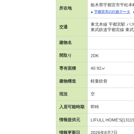
栃木県宇都宮市平松本
所在地
宇都宮市の行政データ
東北本線 宇都宮駅 バ
交通
東武鉄道宇都宮線 東武宇
建物名
間取り
2DK
専有面積
40.92㎡
建物構造
軽量鉄骨
現況
空
入居可能時期
即時
情報提供元
LIFULL HOME'S[1311
情報更新日
2026年8月7日