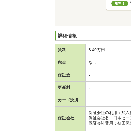
無料！
詳細情報
賃料
3.40万円
敷金
なし
保証金
-
更新料
-
カード決済
-
保証会社の利用：加入
保証会社
保証会社名：日本セー
保証会社費用：初回保証