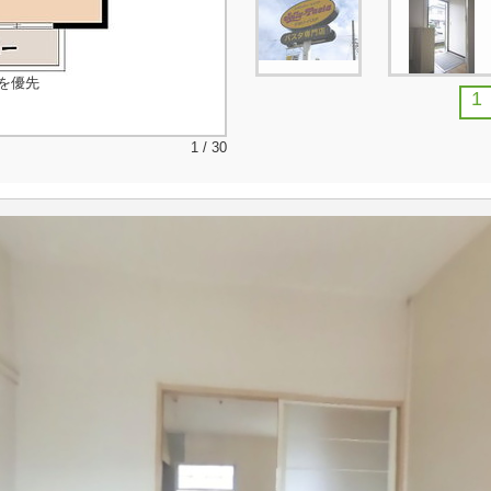
を優先
1
1 / 30