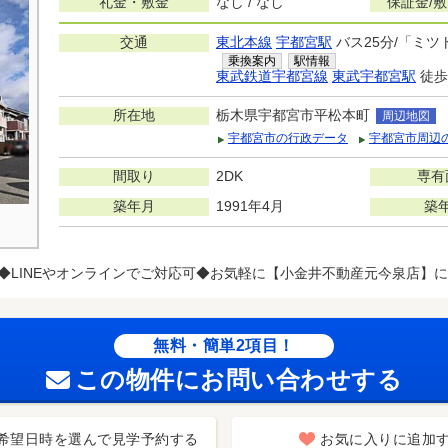
礼金・敷金
なし / なし
保証金/
交通
東北本線
宇都宮駅
バス25分/「ミツ
乗換案内
駅情報
東武鉄道宇都宮線
東武宇都宮駅
徒歩5
所在地
栃木県宇都宮市平松本町
周辺地図
宇都宮市の行政データ
宇都宮市周辺
間取り
2DK
専有
築年月
1991年4月
築
◆LINEやオンラインでご対応可◆お気軽に【小金井不動産元今泉店】
無料・簡単2項目！
この物件にお問い合わせする
希望日時を選んで見学予約する
お気に入りに追加