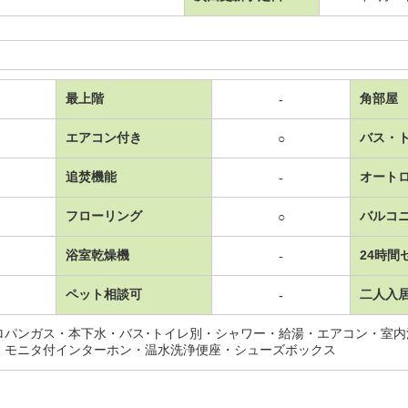
最上階
角部屋
-
エアコン付き
バス・
○
追焚機能
オート
-
フローリング
バルコ
○
浴室乾燥機
24時間
-
ペット相談可
二人入
-
ロパンガス・本下水・バス･トイレ別・シャワー・給湯・エアコン・室
・モニタ付インターホン・温水洗浄便座・シューズボックス