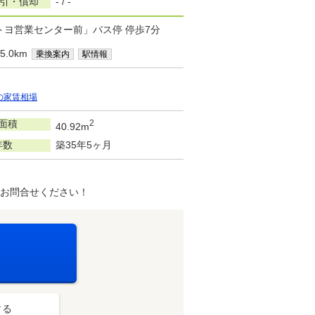
敷引・償却
- / -
トヨ営業センター前」バス停 停歩7分
.0km
乗換案内
駅情報
の家賃相場
面積
2
40.92m
年数
築35年5ヶ月
にお問合せください！
する