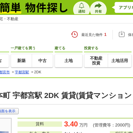
住宅・不動産
1
最近見た物件
保
一戸建てを買う
建てる
投資する
不動産
古
新築
中古
土地
土地活用
投資
都宮市
>
宇都宮駅
>
2DK
町 宇都宮駅 2DK 賃貸(賃貸マンション
画面を表示
3.40
賃料
万円 (管理費等：2000円)