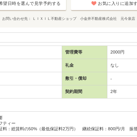
希望日時を選んで見学予約する
お気に入りに追加
お問い合わせ先
ＬＩＸＩＬ不動産ショップ 小金井不動産株式会社 元今泉店
管理費等
2000円
礼金
なし
敷引・償却
-
契約期間
2年
要
フティー
料：総賃料の50%（最低保証料2万円） 継続保証料：800円/月 振替