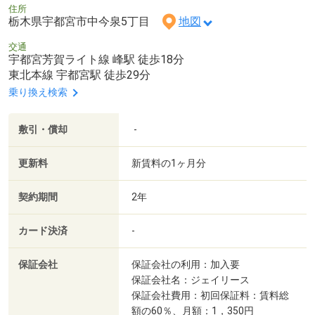
住所
栃木県宇都宮市中今泉5丁目
地図
交通
宇都宮芳賀ライト線 峰駅 徒歩18分
東北本線 宇都宮駅 徒歩29分
乗り換え検索
敷引・償却
-
更新料
新賃料の1ヶ月分
契約期間
2年
カード決済
-
保証会社
保証会社の利用：加入要
保証会社名：ジェイリース
保証会社費用：初回保証料：賃料総
額の60％、月額：1，350円