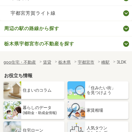
宇都宮芳賀ライト線
周辺の駅の路線から探す
栃木県宇都宮市の不動産を探す
goo住宅・不動産
賃貸
栃木県
宇都宮市
峰駅
3LDK
お役立ち情報
「住みたい街」
住まいのコラム
を見つけよう
暮らしのデータ
家賃相場
(補助金・助成金情報)
人気タウン
住宅ローン