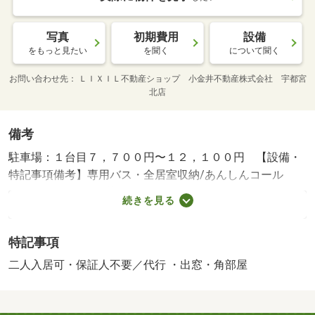
写真
初期費用
設備
をもっと見たい
を聞く
について聞く
お問い合わせ先
ＬＩＸＩＬ不動産ショップ 小金井不動産株式会社 宇都宮
北店
備考
駐車場：１台目７，７００円〜１２，１００円 【設備・
特記事項備考】専用バス・全居室収納/あんしんコール
24 16500円/消臭除菌施工代 16500円/エアコンクリーニン
続きを見る
グ費 13200円/賃貸戸数:26戸/室内清掃費用:80694円/管理
人勤務形態:巡回
特記事項
二人入居可・保証人不要／代行 ・出窓・角部屋