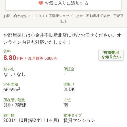
お気に入りに追加する
お問い合わせ先
ＬＩＸＩＬ不動産ショップ 小金井不動産株式会社 宇都宮
北店
お部屋探しは小金井不動産北店にぜひお任せください。オ
ンライン内見も対応いたします！
賃料
初期費用
8.80
を知りたい
/ 管理費等 6000円
万円
敷 / 礼
保証金
なし / なし
-
専有面積
間取り
2
3LDK
66.69m
所在階 / 階数
方位
3階 / 7階建
南
築年数
物件タイプ
2001年10月(築24年11ヶ月)
賃貸マンション