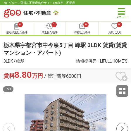
NTTグループ運営の不動産総合サイト goo住宅・不動産
0
1
0
0
最近検索した条件
最近見た物件
保存した条件
お気に入り
栃木県宇都宮市中今泉5丁目 峰駅 3LDK 賃貸(賃貸
マンション・アパート)
3LDK / 峰駅
情報提供元
LIFULL HOME'S
8.80
賃料
万円
/ 管理費等6000円
1
/
24