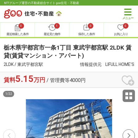
NTTグループ運営の不動産総合サイト goo住宅・不動産
0
1
0
0
最近検索した条件
最近見た物件
保存した条件
お気に入り
栃木県宇都宮市一条1丁目 東武宇都宮駅 2LDK 賃
貸(賃貸マンション・アパート)
2LDK / 東武宇都宮駅
情報提供元
LIFULL HOME'S
5.15
賃料
万円
/ 管理費等4000円
1
/
22