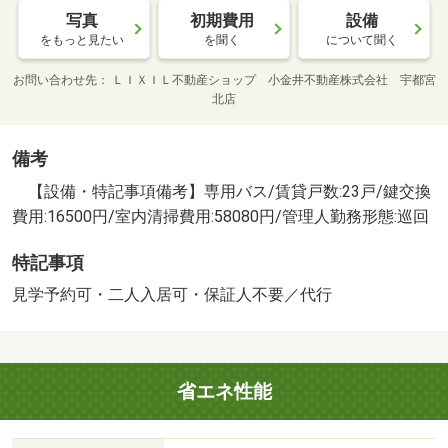
写真
初期費用
設備
をもっと見たい
を聞く
について聞く
お問い合わせ先
ＬＩＸＩＬ不動産ショップ 小金井不動産株式会社 宇都宮
北店
備考
【設備・特記事項備考】専用バス/賃貸戸数:23戸/鍵交換
費用:16500円/室内清掃費用:58080円/管理人勤務形態:巡回
特記事項
見学予約可・二人入居可・保証人不要／代行
省エネ性能