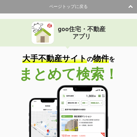
ページトップに戻る
goo住宅・不動産
アプリ
大手不動産サイト
物件
の
を
まとめて検索！