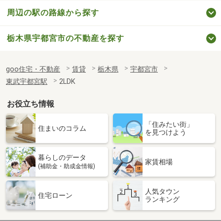
周辺の駅の路線から探す
栃木県宇都宮市の不動産を探す
goo住宅・不動産
賃貸
栃木県
宇都宮市
東武宇都宮駅
2LDK
お役立ち情報
「住みたい街」
住まいのコラム
を見つけよう
暮らしのデータ
家賃相場
(補助金・助成金情報)
人気タウン
住宅ローン
ランキング