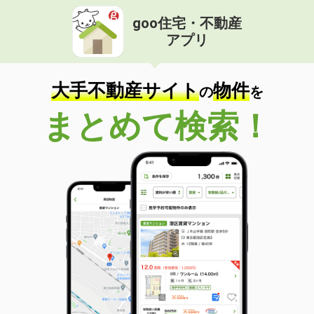
goo住宅・不動産
アプリ
大手不動産サイト
物件
の
を
まとめて検索！