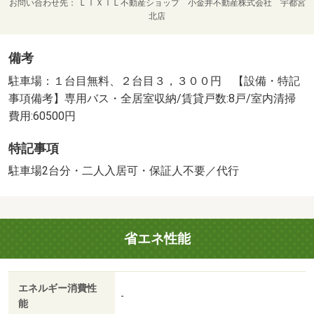
お問い合わせ先
ＬＩＸＩＬ不動産ショップ 小金井不動産株式会社 宇都宮
北店
備考
駐車場：１台目無料、２台目３，３００円 【設備・特記
事項備考】専用バス・全居室収納/賃貸戸数:8戸/室内清掃
費用:60500円
特記事項
駐車場2台分・二人入居可・保証人不要／代行
省エネ性能
エネルギー消費性
-
能