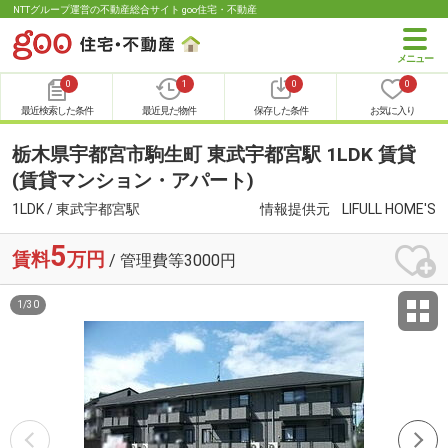
NTTグループ運営の不動産総合サイト goo住宅・不動産
0
1
0
0
最近検索した条件
最近見た物件
保存した条件
お気に入り
栃木県宇都宮市駒生町 東武宇都宮駅 1LDK 賃貸
(賃貸マンション・アパート)
1LDK / 東武宇都宮駅
情報提供元
LIFULL HOME'S
5
賃料
万円
/ 管理費等3000円
1
/
30