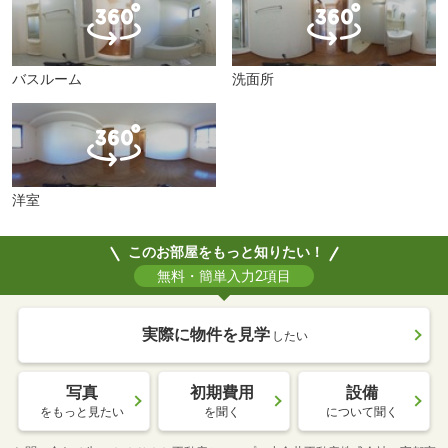
バスルーム
洗面所
洋室
このお部屋をもっと知りたい！
無料・簡単入力2項目
実際に物件を見学
したい
写真
初期費用
設備
をもっと見たい
を聞く
について聞く