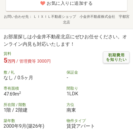
お気に入りに追加する
お問い合わせ先
ＬＩＸＩＬ不動産ショップ 小金井不動産株式会社 宇都宮
北店
お部屋探しは小金井不動産北店にぜひお任せください。オ
ンライン内見も対応いたします！
賃料
初期費用
5
を知りたい
/ 管理費等 3000円
万円
敷 / 礼
保証金
なし / 0.5ヶ月
-
専有面積
間取り
2
1LDK
47.69m
所在階 / 階数
方位
1階 / 2階建
南東
築年数
物件タイプ
2000年9月(築26年)
賃貸アパート