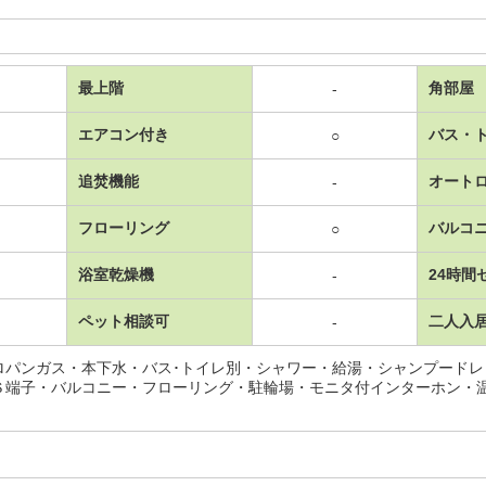
最上階
角部屋
-
エアコン付き
バス・
○
追焚機能
オート
-
フローリング
バルコ
○
浴室乾燥機
24時間
-
ペット相談可
二人入
-
ロパンガス・本下水・バス･トイレ別・シャワー・給湯・シャンプード
Ｓ端子・バルコニー・フローリング・駐輪場・モニタ付インターホン・