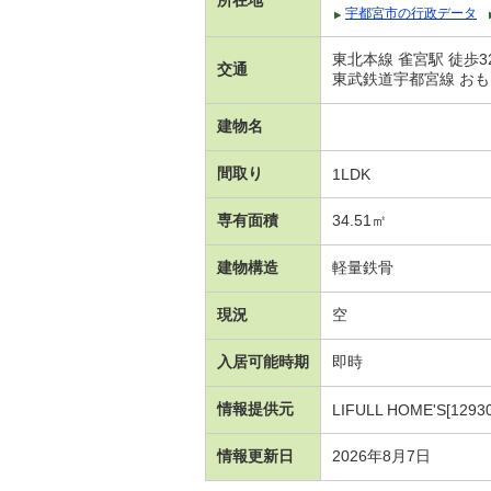
宇都宮市の行政データ
東北本線 雀宮駅 徒歩3
交通
東武鉄道宇都宮線 おもち
建物名
間取り
1LDK
専有面積
34.51㎡
建物構造
軽量鉄骨
現況
空
入居可能時期
即時
情報提供元
LIFULL HOME'S[1293
情報更新日
2026年8月7日