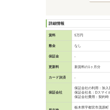
詳細情報
賃料
5万円
敷金
なし
保証金
-
更新料
新賃料の1ヶ月分
カード決済
-
保証会社の利用：加入
保証会社
保証会社名：Dスマイル
保証会社費用：契約時：
栃木県宇都宮市茂原町
所在地