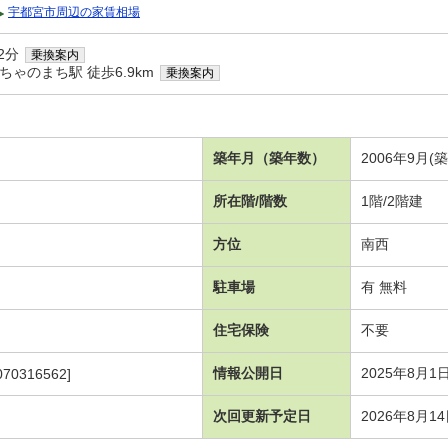
宇都宮市周辺の家賃相場
2分
乗換案内
ゃのまち駅 徒歩6.9km
乗換案内
築年月（築年数）
2006年9月(築
所在階/階数
1階/2階建
方位
南西
駐車場
有 無料
住宅保険
不要
情報公開日
2025年8月1
070316562]
次回更新予定日
2026年8月1