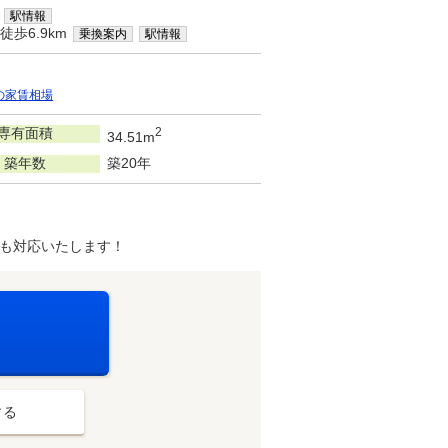
駅情報
徒歩6.9km
乗換案内
駅情報
の家賃相場
専有面積
2
34.51m
築年数
築20年
も対応いたします！
する