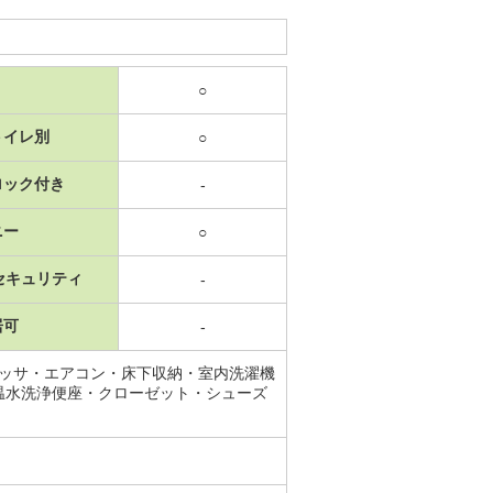
○
トイレ別
○
ロック付き
-
ニー
○
セキュリティ
-
居可
-
レッサ・エアコン・床下収納・室内洗濯機
温水洗浄便座・クローゼット・シューズ