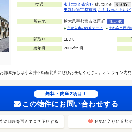
交通
東北本線
雀宮駅
徒歩32分
乗換案内
東武鉄道宇都宮線
おもちゃのまち駅
所在地
栃木県宇都宮市茂原町
周辺地図
宇都宮市の行政データ
宇都宮市周辺
間取り
1LDK
築年月
2006年9月
お部屋探しは小金井不動産北店にぜひお任せください。オンライン内見
無料・簡単2項目！
この物件にお問い合わせする
希望日時を選んで見学予約する
お気に入りに追加