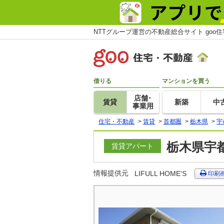
NTTグループ運営の不動産総合サイト goo
借りる
マンションを買う
店舗･
賃貸
新築
中
事業用
住宅・不動産
>
賃貸
>
首都圏
>
栃木県
>
宇
栃木県宇都
賃貸アパート
情報提供元
LIFULL HOME'S
印刷