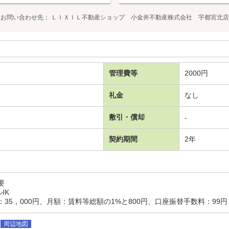
お問い合わせ先
ＬＩＸＩＬ不動産ショップ 小金井不動産株式会社 宇都宮北店
管理費等
2000円
礼金
なし
敷引・償却
-
契約期間
2年
要
IK
35，000円、月額：賃料等総額の1%と800円、口座振替手数料：99
周辺地図