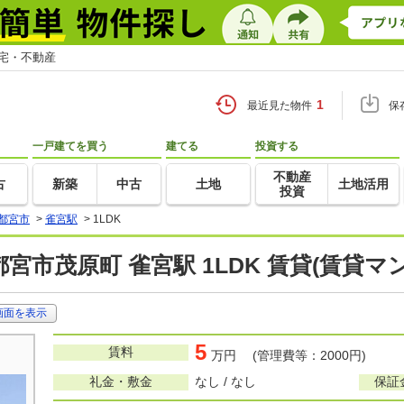
住宅・不動産
1
最近見た物件
保
一戸建てを買う
建てる
投資する
不動産
古
新築
中古
土地
土地活用
投資
都宮市
>
雀宮駅
>
1LDK
宮市茂原町 雀宮駅 1LDK 賃貸(賃貸
画面を表示
5
賃料
万円 (管理費等：2000円)
礼金・敷金
なし / なし
保証