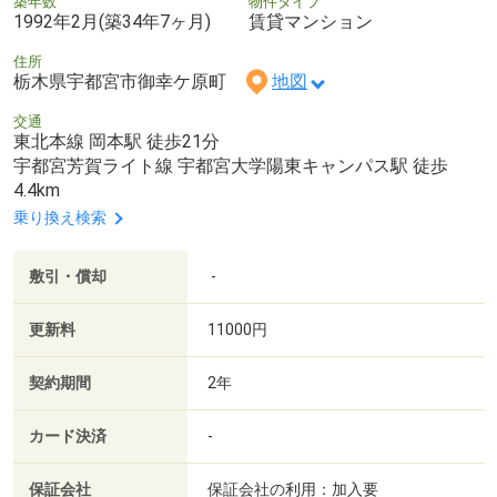
築年数
物件タイプ
1992年2月(築34年7ヶ月)
賃貸マンション
住所
栃木県宇都宮市御幸ケ原町
地図
交通
東北本線 岡本駅 徒歩21分
宇都宮芳賀ライト線 宇都宮大学陽東キャンパス駅 徒歩
4.4km
乗り換え検索
敷引・償却
-
更新料
11000円
契約期間
2年
カード決済
-
保証会社
保証会社の利用：加入要