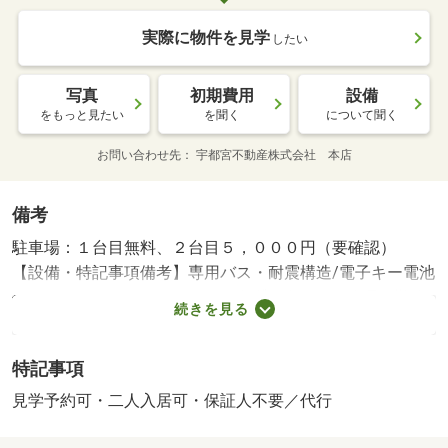
実際に物件を見学
したい
写真
初期費用
設備
をもっと見たい
を聞く
について聞く
お問い合わせ先
宇都宮不動産株式会社 本店
備考
駐車場：１台目無料、２台目５，０００円（要確認）
【設備・特記事項備考】専用バス・耐震構造/電子キー電池
代 2200円/ReloRent24 1000円/賃貸戸数:88戸/管理人勤務
続きを見る
形態:常駐
特記事項
見学予約可・二人入居可・保証人不要／代行