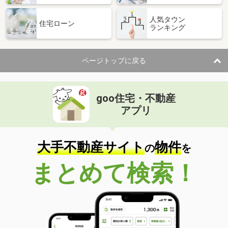
人気タウン
住宅ローン
ランキング
ページトップに戻る
goo住宅・不動産
アプリ
大手不動産サイト
物件
の
を
まとめて検索！