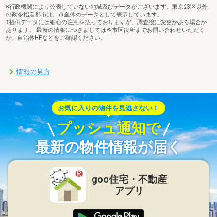
※行政機関により公表していない地域及びデータがございます。東京23区以外
の政令指定都市は、市全体のデータとして表示しています。
※提供データには細心の注意を払っておりますが、調査後に変更がある場合が
あります。 最新の情報につきましては各市区役所までお問い合わせいただく
か、自治体HPなどをご確認ください。
情報の見方
お気に入りの物件を見逃さない！
プッシュ通知で
最新の物件情報が届く
goo住宅・不動産
アプリ