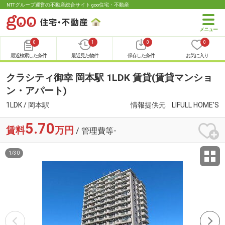
NTTグループ運営の不動産総合サイト goo住宅・不動産
0
1
0
0
最近検索した条件
最近見た物件
保存した条件
お気に入り
クラシティ御幸 岡本駅 1LDK 賃貸(賃貸マンショ
ン・アパート)
1LDK / 岡本駅
情報提供元
LIFULL HOME'S
5.70
賃料
万円
/ 管理費等-
1
/
30