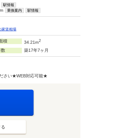
駅情報
km
乗換案内
駅情報
の家賃相場
面積
2
34.21m
年数
築17年7ヶ月
ださい★WEB対応可能★
する