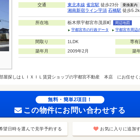
交通
東北本線
雀宮駅
徒歩23分
乗換案内
湘南新宿ライン宇須
石橋駅
徒歩5.2
所在地
栃木県宇都宮市茂原町
周辺地図
宇都宮市の行政データ
宇都宮市周辺
間取り
1LDK
専有
築年月
2009年2月
築
部屋探しはＬＩＸＩＬ賃貸ショップの宇都宮不動産 本店 にお任せく
無料・簡単2項目！
この物件にお問い合わせする
希望日時を選んで見学予約する
お気に入りに追加