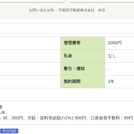
お問い合わせ先
宇都宮不動産株式会社 本店
管理費等
2000円
礼金
なし
敷引・償却
-
契約期間
2年
要
IK
35，000円、月額：賃料等総額の1%と800円、口座振替手数料：99
周辺地図