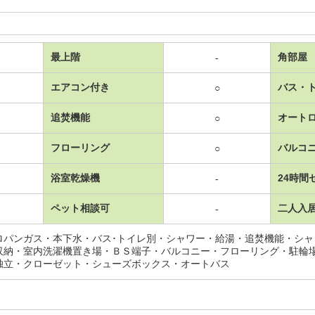
最上階
角部屋
-
エアコン付き
バス・
○
追焚機能
オート
○
フローリング
バルコ
○
浴室乾燥機
24時間
-
ペット相談可
二人入
-
ロパンガス・本下水・バス･トイレ別・シャワー・給湯・追焚機能・シ
収納・室内洗濯機置き場・ＢＳ端子・バルコニー・フローリング・駐輪
独立・クローゼット・シューズボックス・オートバス