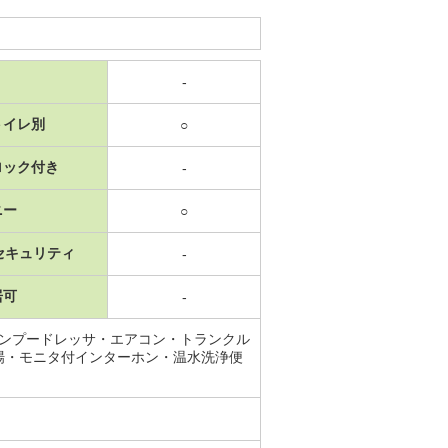
-
トイレ別
○
ロック付き
-
ニー
○
セキュリティ
-
居可
-
ャンプードレッサ・エアコン・トランクル
場・モニタ付インターホン・温水洗浄便