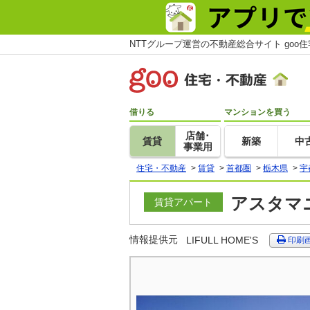
NTTグループ運営の不動産総合サイト goo
借りる
マンションを買う
店舗･
賃貸
新築
中
事業用
住宅・不動産
>
賃貸
>
首都圏
>
栃木県
>
宇
アスタマニ
賃貸アパート
情報提供元
LIFULL HOME'S
印刷