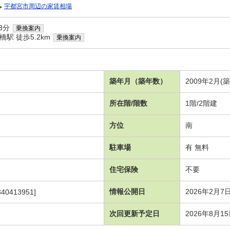
宇都宮市周辺の家賃相場
3分
乗換案内
駅 徒歩5.2km
乗換案内
築年月（築年数）
2009年2月(
所在階/階数
1階/2階建
方位
南
駐車場
有 無料
住宅保険
不要
情報公開日
2026年2月7
340413951]
次回更新予定日
2026年8月1