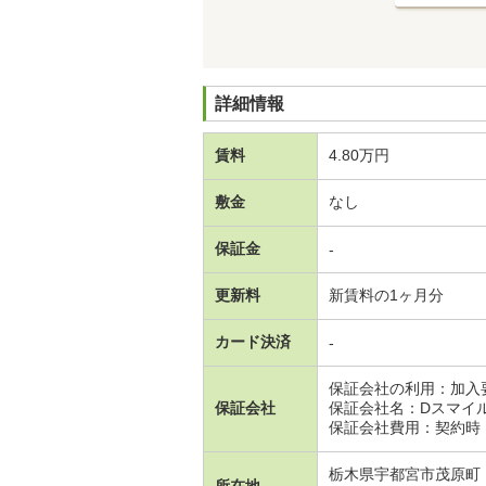
詳細情報
賃料
4.80万円
敷金
なし
保証金
-
更新料
新賃料の1ヶ月分
カード決済
-
保証会社の利用：加入
保証会社
保証会社名：Dスマイル
保証会社費用：契約時：
栃木県宇都宮市茂原町
所在地