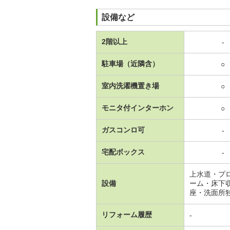
設備など
2階以上
-
駐車場（近隣含）
○
室内洗濯機置き場
○
モニタ付インターホン
○
ガスコンロ可
-
宅配ボックス
-
上水道・プ
設備
ーム・床下
座・洗面所
リフォーム履歴
-