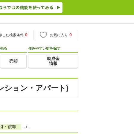
0
0
存した検索条件
お気に入り
売る
住みやすい街を探す
助成金
売却
情報
マンション・アパート)
敷引・償却
- / -