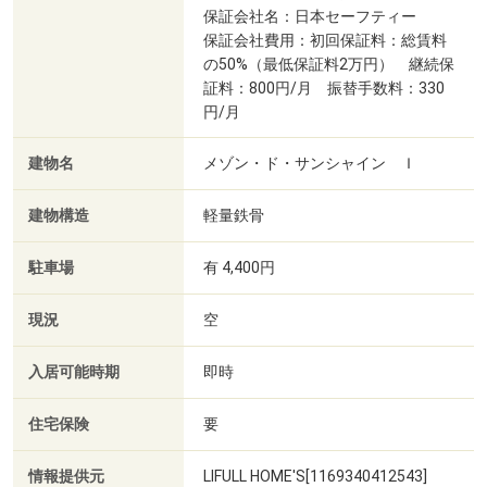
保証会社名：日本セーフティー
保証会社費用：初回保証料：総賃料
の50%（最低保証料2万円） 継続保
証料：800円/月 振替手数料：330
円/月
建物名
メゾン・ド・サンシャイン Ｉ
建物構造
軽量鉄骨
駐車場
有 4,400円
現況
空
入居可能時期
即時
住宅保険
要
情報提供元
LIFULL HOME'S[1169340412543]