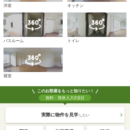
洋室
キッチン
バスルーム
トイレ
寝室
このお部屋をもっと知りたい！
無料・簡単入力2項目
実際に物件を見学
したい