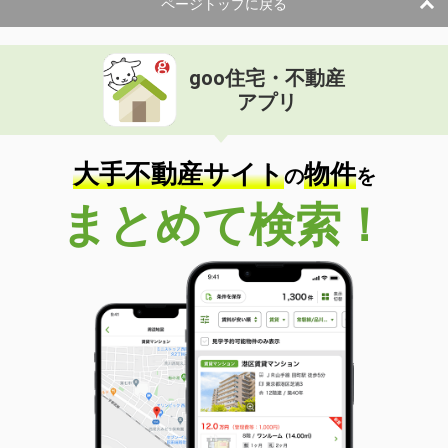
ページトップに戻る
goo住宅・不動産
アプリ
大手不動産サイト
物件
の
を
まとめて検索！