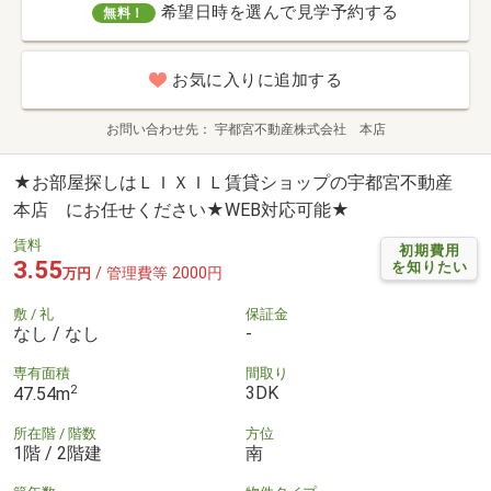
希望日時を選んで見学予約する
無料！
お気に入りに追加する
お問い合わせ先
宇都宮不動産株式会社 本店
★お部屋探しはＬＩＸＩＬ賃貸ショップの宇都宮不動産
本店 にお任せください★WEB対応可能★
賃料
初期費用
3.55
を知りたい
/ 管理費等 2000円
万円
敷 / 礼
保証金
なし / なし
-
専有面積
間取り
2
3DK
47.54m
所在階 / 階数
方位
1階 / 2階建
南