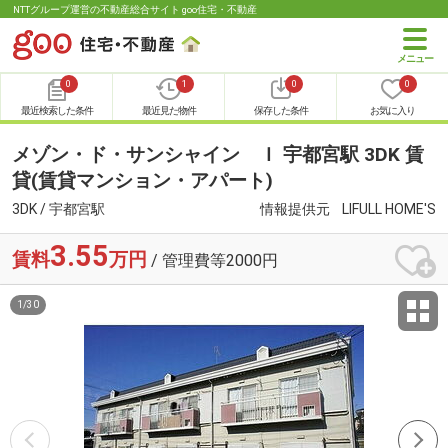
NTTグループ運営の不動産総合サイト goo住宅・不動産
0
1
0
0
最近検索した条件
最近見た物件
保存した条件
お気に入り
メゾン・ド・サンシャイン Ｉ 宇都宮駅 3DK 賃
貸(賃貸マンション・アパート)
3DK / 宇都宮駅
情報提供元
LIFULL HOME'S
3.55
賃料
万円
/ 管理費等2000円
1
/
30