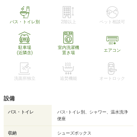
バス・トイレ別
2階以上
ペット相談可
駐車場
室内洗濯機
エアコン
(近隣含)
置き場
洗面所独立
追焚機能
オートロック
設備
バス・トイレ
バス･トイレ別、シャワー、温水洗浄
便座
収納
シューズボックス