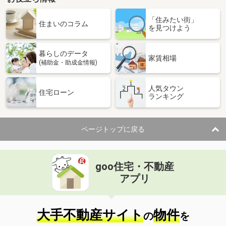
「住みたい街」
住まいのコラム
を見つけよう
暮らしのデータ
家賃相場
(補助金・助成金情報)
人気タウン
住宅ローン
ランキング
ページトップに戻る
goo住宅・不動産
アプリ
大手不動産サイト
物件
の
を