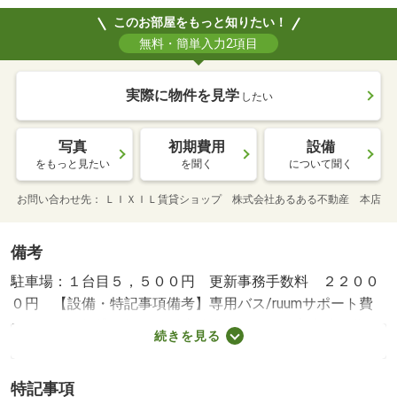
このお部屋をもっと知りたい！
無料・簡単入力2項目
実際に物件を見学
したい
写真
初期費用
設備
をもっと見たい
を聞く
について聞く
お問い合わせ先
ＬＩＸＩＬ賃貸ショップ 株式会社あるある不動産 本店
備考
駐車場：１台目５，５００円 更新事務手数料 ２２００
０円 【設備・特記事項備考】専用バス/ruumサポート費
用 1980円/賃貸戸数:8戸/鍵交換費用:3300円/室内清掃費
続きを見る
用:50000円
特記事項