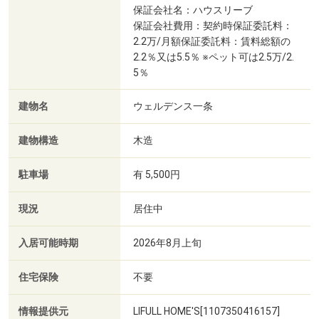
保証会社名：ハウスリーブ
保証会社費用：契約時保証委託料：
2.2万/月額保証委託料：賃料総額の
2.2％又は5.5％ ※ペット可は2.5万/2.
5％
建物名
ウェルデンス一条
建物構造
木造
駐車場
有 5,500円
現況
居住中
入居可能時期
2026年8月上旬
住宅保険
不要
情報提供元
LIFULL HOME'S[1107350416157]