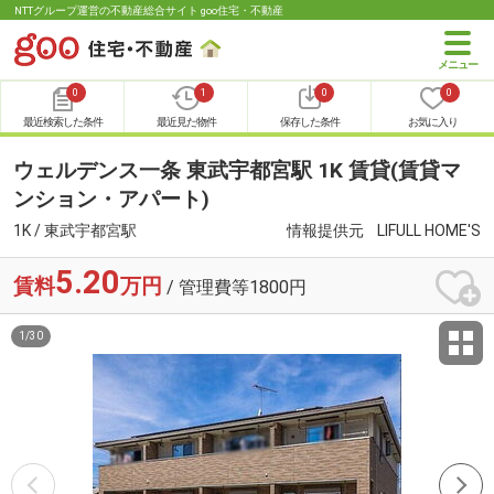
NTTグループ運営の不動産総合サイト goo住宅・不動産
0
1
0
0
最近検索した条件
最近見た物件
保存した条件
お気に入り
ウェルデンス一条 東武宇都宮駅 1K 賃貸(賃貸マ
ンション・アパート)
1K / 東武宇都宮駅
情報提供元
LIFULL HOME'S
5.20
賃料
万円
/ 管理費等1800円
1
/
30