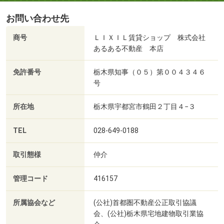
お問い合わせ先
商号
ＬＩＸＩＬ賃貸ショップ 株式会社
あるある不動産 本店
免許番号
栃木県知事（０５）第００４３４６
号
所在地
栃木県宇都宮市鶴田２丁目４−３
TEL
028-649-0188
取引態様
仲介
管理コード
416157
所属協会など
(公社)首都圏不動産公正取引協議
会、(公社)栃木県宅地建物取引業協