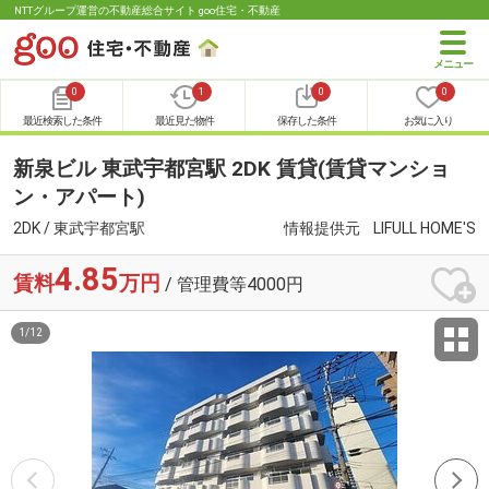
NTTグループ運営の不動産総合サイト goo住宅・不動産
0
1
0
0
最近検索した条件
最近見た物件
保存した条件
お気に入り
新泉ビル 東武宇都宮駅 2DK 賃貸(賃貸マンショ
ン・アパート)
2DK / 東武宇都宮駅
情報提供元
LIFULL HOME'S
4.85
賃料
万円
/ 管理費等4000円
1
/
12