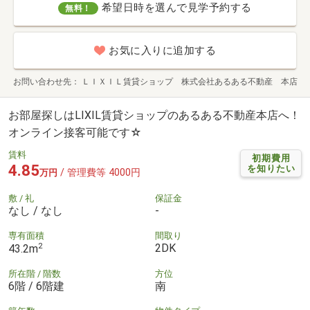
希望日時を選んで見学予約する
無料！
お気に入りに追加する
お問い合わせ先
ＬＩＸＩＬ賃貸ショップ 株式会社あるある不動産 本店
お部屋探しはLIXIL賃貸ショップのあるある不動産本店へ！
オンライン接客可能です☆
賃料
初期費用
4.85
を知りたい
/ 管理費等 4000円
万円
敷 / 礼
保証金
なし / なし
-
専有面積
間取り
2
2DK
43.2m
所在階 / 階数
方位
6階 / 6階建
南