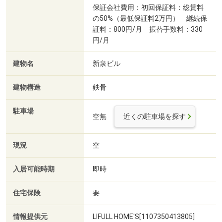
保証会社費用：初回保証料：総賃料
の50%（最低保証料2万円） 継続保
証料：800円/月 振替手数料：330
円/月
建物名
新泉ビル
建物構造
鉄骨
駐車場
空無
近くの駐車場を探す
現況
空
入居可能時期
即時
住宅保険
要
情報提供元
LIFULL HOME'S[1107350413805]