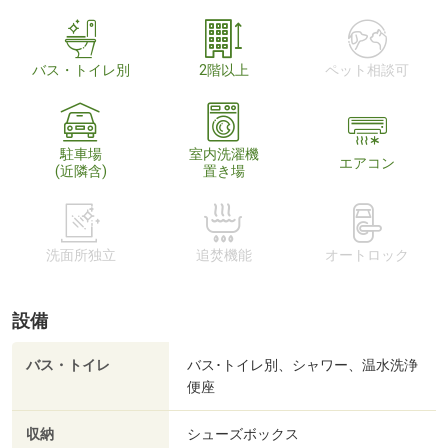
バス・トイレ別
2階以上
ペット相談可
駐車場
室内洗濯機
エアコン
(近隣含)
置き場
洗面所独立
追焚機能
オートロック
設備
バス・トイレ
バス･トイレ別、シャワー、温水洗浄
便座
収納
シューズボックス