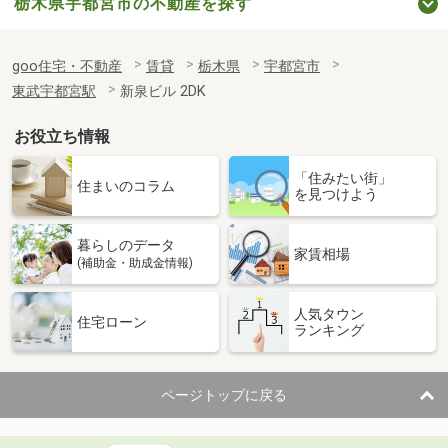
栃木県宇都宮市の不動産を探す
goo住宅・不動産
賃貸
栃木県
宇都宮市
東武宇都宮駅
新泉ビル 2DK
お役立ち情報
「住みたい街」
住まいのコラム
を見つけよう
暮らしのデータ
家賃相場
(補助金・助成金情報)
人気タウン
住宅ローン
ランキング
ページトップに戻る