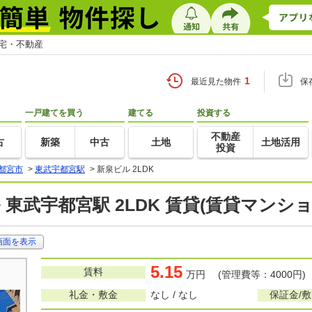
住宅・不動産
1
最近見た物件
保
一戸建てを買う
建てる
投資する
不動産
古
新築
中古
土地
土地活用
投資
都宮市
>
東武宇都宮駅
>
新泉ビル 2LDK
 東武宇都宮駅 2LDK 賃貸(賃貸マンシ
画面を表示
5.15
賃料
万円 (管理費等：4000円)
礼金・敷金
なし / なし
保証金/