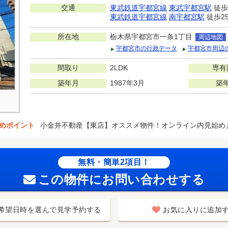
交通
東武鉄道宇都宮線
東武宇都宮駅
徒歩
東武鉄道宇都宮線
南宇都宮駅
徒歩2
所在地
栃木県宇都宮市一条1丁目
周辺地図
宇都宮市の行政データ
宇都宮市周辺
間取り
2LDK
専有
築年月
1987年3月
築
めポイント
小金井不動産【東店】オススメ物件！オンライン内見始め
無料・簡単2項目！
この物件にお問い合わせする
希望日時を選んで見学予約する
お気に入りに追加