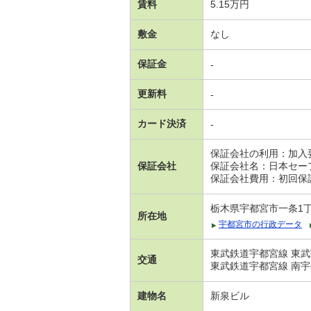
賃料
5.15万円
敷金
なし
保証金
-
更新料
-
カード決済
-
保証会社の利用：加入
保証会社
保証会社名：日本セー
保証会社費用：初回保証
栃木県宇都宮市一条1
所在地
宇都宮市の行政データ
東武鉄道宇都宮線 東武
交通
東武鉄道宇都宮線 南宇
建物名
新泉ビル