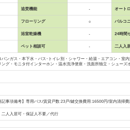
追焚機能
オート
-
フローリング
バルコ
○
浴室乾燥機
24時間
-
ペット相談可
二人入
-
ロパンガス・本下水・バス･トイレ別・シャワー・給湯・エアコン・室
リング・モニタ付インターホン・温水洗浄便座・洗面所独立・シューズ
事項備考】専用バス/賃貸戸数:23戸/鍵交換費用:16500円/室内清掃費用
・二人入居可・保証人不要／代行