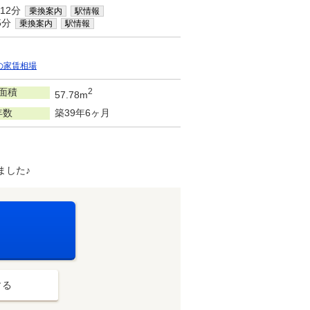
12分
乗換案内
駅情報
5分
乗換案内
駅情報
の家賃相場
面積
2
57.78m
年数
築39年6ヶ月
ました♪
する