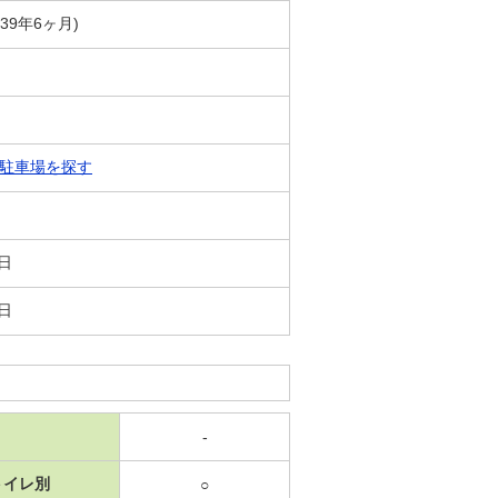
築39年6ヶ月)
駐車場を探す
2日
3日
-
トイレ別
○