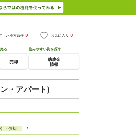
0
0
存した検索条件
お気に入り
売る
住みやすい街を探す
助成金
売却
情報
ョン・アパート)
敷引・償却
- / -