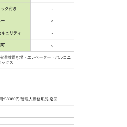
ロック付き
-
ニー
○
セキュリティ
-
居可
○
内洗濯機置き場・エレベーター・バルコニ
ボックス
:58080円/管理人勤務形態:巡回