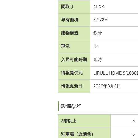
間取り
2LDK
専有面積
57.78㎡
建物構造
鉄骨
現況
空
入居可能時期
即時
情報提供元
LIFULL HOME'S[1088
情報更新日
2026年8月6日
設備など
2階以上
○
駐車場（近隣含）
○