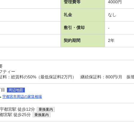
管理費等
4000円
礼金
なし
敷引・償却
-
契約期間
2年
要
フティー
料：総賃料の50%（最低保証料2万円） 継続保証料：800円/月 振替
丁目
周辺地図
宇都宮市周辺の家賃相場
宇都宮駅 徒歩12分
乗換案内
都宮駅 徒歩25分
乗換案内