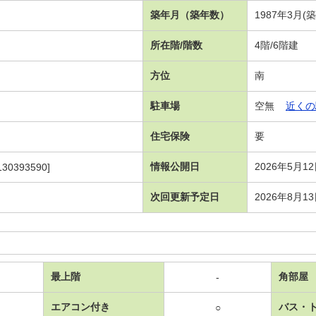
築年月（築年数）
1987年3月(
所在階/階数
4階/6階建
方位
南
駐車場
空無
近くの
住宅保険
要
情報公開日
2026年5月1
130393590]
次回更新予定日
2026年8月1
最上階
角部屋
-
エアコン付き
バス・
○