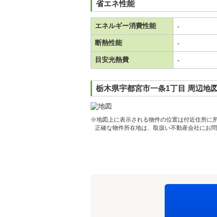
省エネ性能
エネルギー消費性能
-
断熱性能
-
目安光熱費
-
栃木県宇都宮市一条1丁目 周辺地
※地図上に表示される物件の位置は付近住所に
正確な物件所在地は、取扱い不動産会社にお問