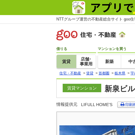
NTTグループ運営の不動産総合サイト goo
借りる
マンションを買う
店舗･
賃貸
新築
中
事業用
住宅・不動産
>
賃貸
>
首都圏
>
栃木県
>
宇
新泉ビル
賃貸マンション
情報提供元
LIFULL HOME'S
印刷