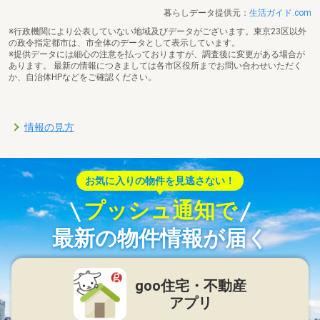
暮らしデータ提供元：
生活ガイド.com
※行政機関により公表していない地域及びデータがございます。東京23区以外
の政令指定都市は、市全体のデータとして表示しています。
※提供データには細心の注意を払っておりますが、調査後に変更がある場合が
あります。 最新の情報につきましては各市区役所までお問い合わせいただく
か、自治体HPなどをご確認ください。
情報の見方
お気に入りの物件を見逃さない！
プッシュ通知で
最新の物件情報が届く
goo住宅・不動産
アプリ