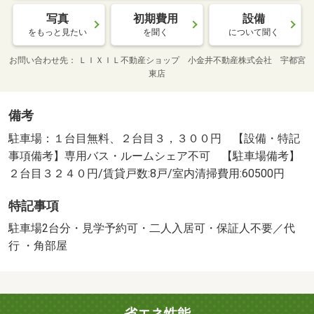
写真
初期費用
設備
をもっと見たい
を聞く
について聞く
お問い合わせ先
ＬＩＸＩＬ不動産ショップ 小金井不動産株式会社 宇都宮
東店
備考
駐車場：１台目無料、２台目３，３００円 【設備・特記
事項備考】専用バス・ルームシェア不可 【駐車場備考】
２台目３２４０円/賃貸戸数:8戸/室内清掃費用:60500円
特記事項
駐車場2台分・見学予約可・二人入居可・保証人不要／代
行 ・角部屋
省エネ性能