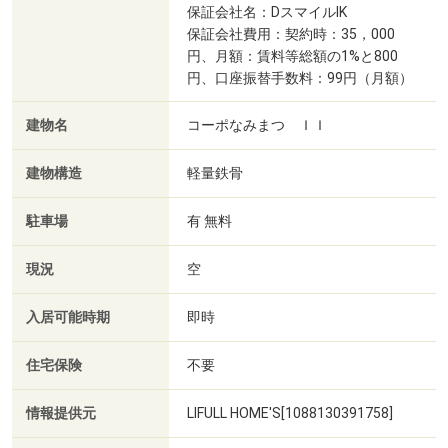
保証会社名：DスマイルIK
保証会社費用：契約時：35，000
円、月額：賃料等総額の1%と800
円、口座振替手数料：99円（月額）
建物名
コーポなみまつ ＩＩ
建物構造
軽量鉄骨
駐車場
有 無料
現況
空
入居可能時期
即時
住宅保険
不要
情報提供元
LIFULL HOME'S[1088130391758]