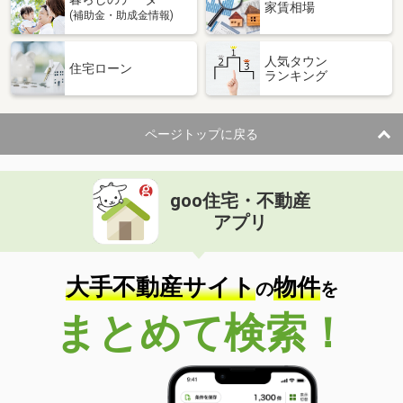
家賃相場
(補助金・助成金情報)
人気タウン
住宅ローン
ランキング
ページトップに戻る
goo住宅・不動産
アプリ
大手不動産サイト
物件
の
を
まとめて検索！