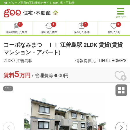
NTTグループ運営の不動産総合サイト goo住宅・不動産
0
1
0
0
最近検索した条件
最近見た物件
保存した条件
お気に入り
コーポなみまつ ＩＩ 江曽島駅 2LDK 賃貸(賃貸
マンション・アパート)
2LDK / 江曽島駅
情報提供元
LIFULL HOME'S
5
賃料
万円
/ 管理費等4000円
1
/
30