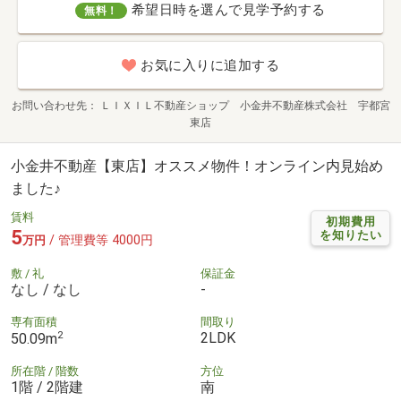
希望日時を選んで見学予約する
無料！
お気に入りに追加する
お問い合わせ先
ＬＩＸＩＬ不動産ショップ 小金井不動産株式会社 宇都宮
東店
小金井不動産【東店】オススメ物件！オンライン内見始め
ました♪
賃料
初期費用
5
を知りたい
/ 管理費等 4000円
万円
敷 / 礼
保証金
なし / なし
-
専有面積
間取り
2
2LDK
50.09m
所在階 / 階数
方位
1階 / 2階建
南