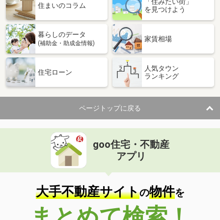
「住みたい街」
住まいのコラム
を見つけよう
暮らしのデータ
家賃相場
(補助金・助成金情報)
人気タウン
住宅ローン
ランキング
ページトップに戻る
goo住宅・不動産
アプリ
大手不動産サイト
物件
の
を
まとめて検索！