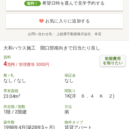
希望日時を選んで見学予約する
無料！
お気に入りに追加する
お問い合わせ先
上総屋不動産株式会社 本店
大和ハウス施工 開口部南向きで日当たり良し
賃料
初期費用
4
を知りたい
/ 管理費等 3000円
万円
敷 / 礼
保証金
なし / なし
なし
専有面積
間取り
2
1K(洋 ６．４ Ｋ ２)
23.04m
所在階 / 階数
方位
1階 / 2階建
南
築年数
物件タイプ
1998年4月(築28年5ヶ月)
賃貸アパート