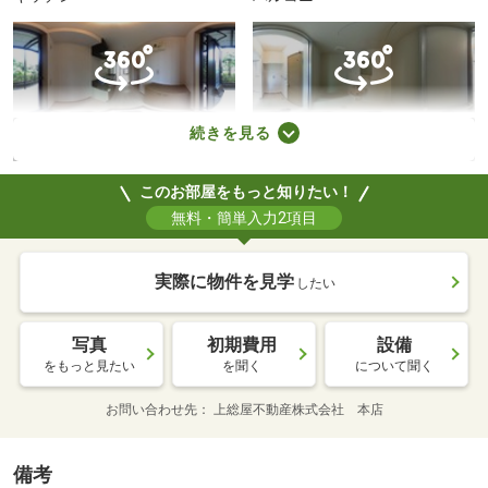
玄関
バスルーム
続きを見る
このお部屋をもっと知りたい！
無料・簡単入力2項目
外観
実際に物件を見学
したい
写真
初期費用
設備
をもっと見たい
を聞く
について聞く
お問い合わせ先
上総屋不動産株式会社 本店
備考