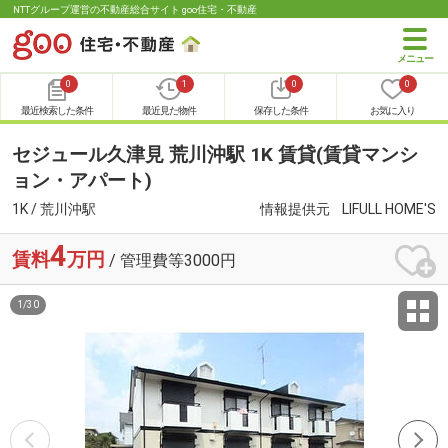
NTTグループ運営の不動産総合サイト goo住宅・不動産
0
1
0
0
最近検索した条件
最近見た物件
保存した条件
お気に入り
セジュール久津見 荒川沖駅 1K 賃貸(賃貸マンシ
ョン・アパート)
1K / 荒川沖駅
情報提供元
LIFULL HOME'S
4
賃料
万円
/ 管理費等3000円
1
/
30