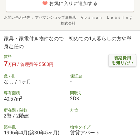
お気に入りに追加する
お問い合わせ先
アパマンショップ鹿嶋店 Ａｐａｍａｎ Ｌｅａｓｉｎｇ
株式会社
家具・家電付き物件なので、初めての1人暮らしの方や単
身赴任の
賃料
初期費用
7
を知りたい
/ 管理費等 5500円
万円
敷 / 礼
保証金
なし / 1ヶ月
-
専有面積
間取り
2
2DK
40.57m
所在階 / 階数
方位
2階 / 2階建
築年数
物件タイプ
1996年4月(築30年5ヶ月)
賃貸アパート