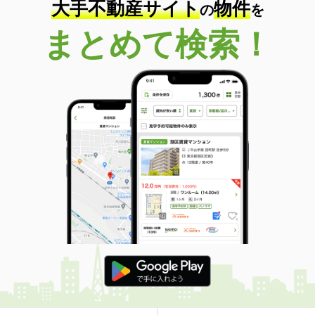
大手不動産サイト
物件
の
を
まとめて検索！