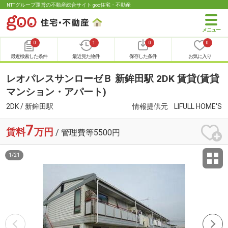
NTTグループ運営の不動産総合サイト goo住宅・不動産
0
1
0
0
最近検索した条件
最近見た物件
保存した条件
お気に入り
レオパレスサンローゼＢ 新鉾田駅 2DK 賃貸(賃貸
マンション・アパート)
2DK / 新鉾田駅
情報提供元
LIFULL HOME'S
7
賃料
万円
/ 管理費等5500円
1
/
21