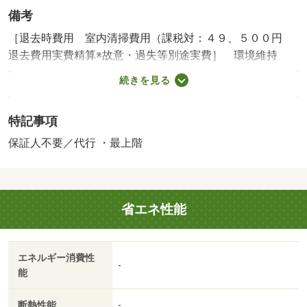
備考
［退去時費用 室内清掃費用（課税対：４９、５００円
退去費用実費精算※故意・過失等別途実費］ 環境維持
費：１ヶ月５５０円（税込）、鍵交換費：ご契約時１６５
続きを見る
００円（税込）、退去時清掃費：６３２５０円（税込）、
インターネット利用料：有料、更新手数料：１６５００円
特記事項
（税込）、保証委託料：必要 暖房あり 【設備・特記事
項備考】ペット不可・ルームシェア不可/鍵交換費用（課税
保証人不要／代行 ・最上階
対象） 10450円/環境維持費（課税対象） 550円/賃貸戸
数:10戸
省エネ性能
エネルギー消費性
-
能
断熱性能
-