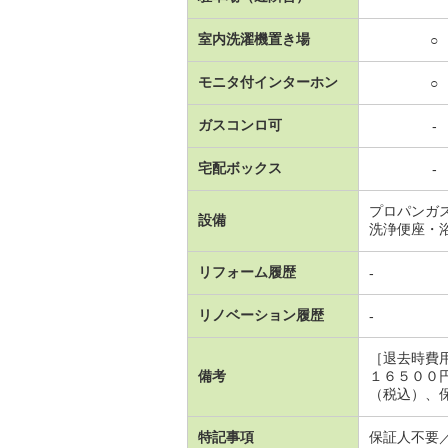
室内洗濯機置き場
○
モニタ付インターホン
○
ガスコンロ可
-
宅配ボックス
-
プロパンガ
設備
洗浄便座・
リフォーム履歴
-
リノベーション履歴
-
［退去時費
備考
１６５００
（税込）、
特記事項
保証人不要