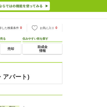
0
0
存した検索条件
お気に入り
売る
住みやすい街を探す
助成金
売却
情報
・アパート)