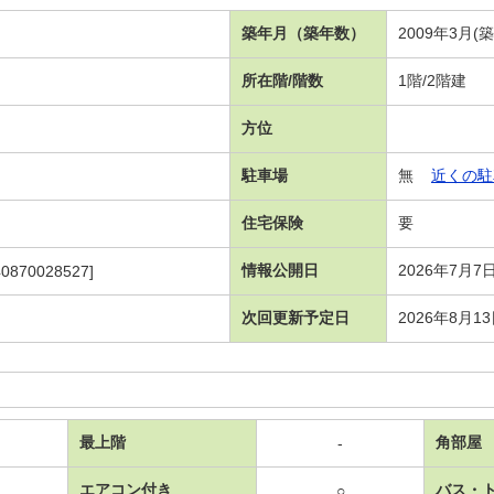
築年月（築年数）
2009年3月(
所在階/階数
1階/2階建
方位
駐車場
無
近くの駐
住宅保険
要
情報公開日
2026年7月7
40870028527]
次回更新予定日
2026年8月1
最上階
角部屋
-
エアコン付き
バス・
○