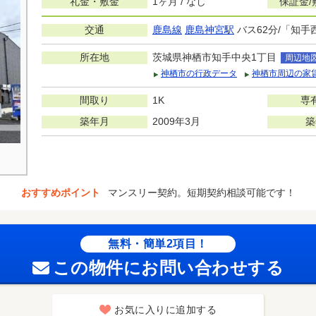
礼金・敷金
1ヶ月 / なし
保証金/
交通
鹿島線
鹿島神宮駅
バス62分/「知手
所在地
茨城県神栖市知手中央1丁目
周辺地
神栖市の行政データ
神栖市周辺の家
間取り
1K
専
築年月
2009年3月
築
おすすめポイント
マンスリー契約。短期契約相談可能です！
無料・簡単2項目！
この物件にお問い合わせする
お気に入りに追加する