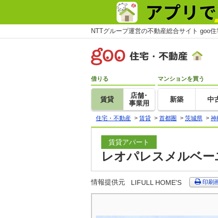
NTTグループ運営の不動産総合サイト goo
借りる
マンションを買う
店舗･
賃貸
新築
中
事業用
住宅・不動産
>
賃貸
>
首都圏
>
茨城県
>
神
賃貸アパート
レオパレスメルベーユ
情報提供元
LIFULL HOME'S
印刷