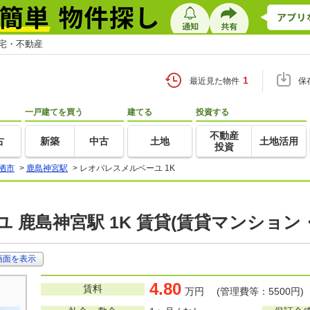
住宅・不動産
1
最近見た物件
保
一戸建てを買う
建てる
投資する
不動産
古
新築
中古
土地
土地活用
投資
栖市
>
鹿島神宮駅
>
レオパレスメルベーユ 1K
 鹿島神宮駅 1K 賃貸(賃貸マンション
画面を表示
4.80
賃料
万円 (管理費等：5500円)