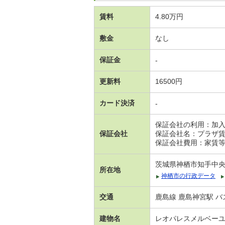
賃料
4.80万円
敷金
なし
保証金
-
更新料
16500円
カード決済
-
保証会社の利用：加
保証会社
保証会社名：プラザ
保証会社費用：家賃等の
茨城県神栖市知手中央
所在地
神栖市の行政データ
交通
鹿島線 鹿島神宮駅 バ
建物名
レオパレスメルベー