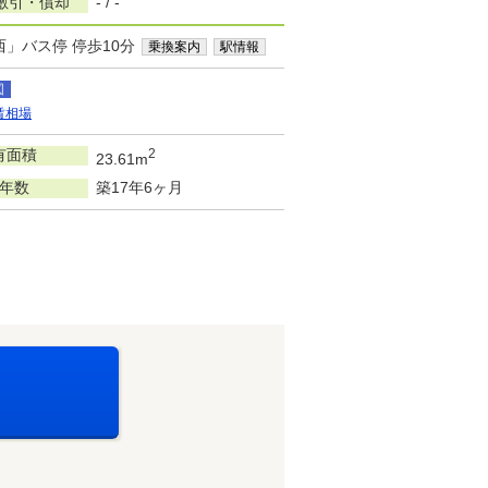
敷引・償却
- / -
西」バス停 停歩10分
乗換案内
駅情報
図
賃相場
有面積
2
23.61m
年数
築17年6ヶ月