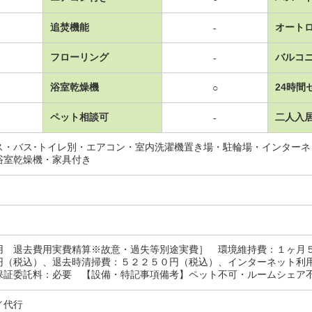
追焚機能
オート
-
フローリング
バルコ
-
浴室乾燥機
24時間
○
ペット相談可
二人入
-
ス・バス･トイレ別・エアコン・室内洗濯機置き場・駐輪場・インター
浴室乾燥機・家具付き
用 退去費用実費精算※故意・過失等別途実費］ 環境維持費：１ヶ月
円（税込）、退去時清掃費：５２２５０円（税込）、インターネット利
保証委託料：必要 【設備・特記事項備考】ペット不可・ルームシェア不可
／代行