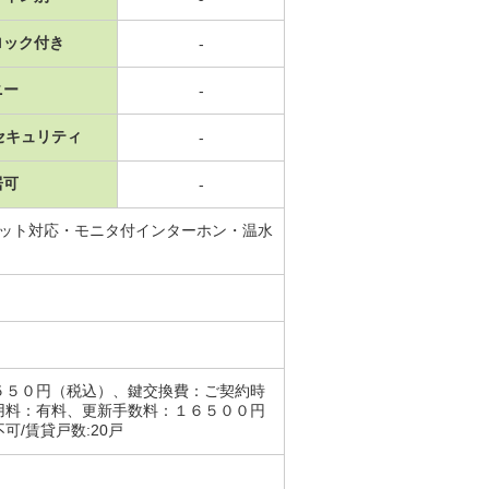
ロック付き
-
ニー
-
セキュリティ
-
居可
-
ネット対応・モニタ付インターホン・温水
５５０円（税込）、鍵交換費：ご契約時
用料：有料、更新手数料：１６５００円
/賃貸戸数:20戸