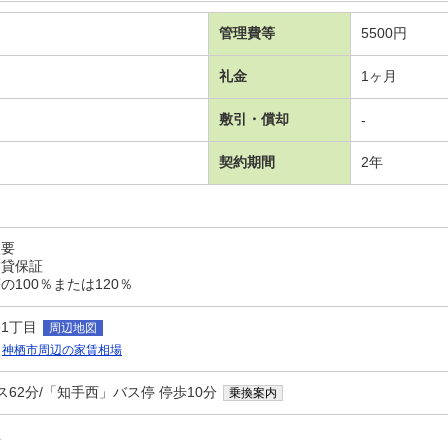
管理費等
5500円
礼金
1ヶ月
敷引・償却
-
契約期間
2年
入要
賃貸保証
100％または120％
1丁目
周辺地図
神栖市周辺の家賃相場
ス62分/「知手西」バス停 停歩10分
乗換案内
ユ