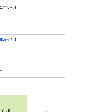
築17年6ヶ月)
車場を探す
日
3日
-
トイレ別
○