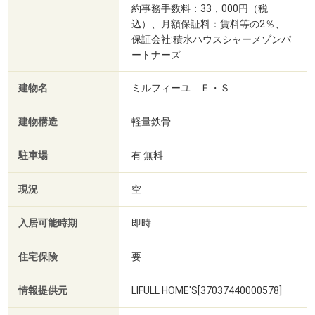
約事務手数料：33，000円（税
込）、月額保証料：賃料等の2％、
保証会社:積水ハウスシャーメゾンパ
ートナーズ
建物名
ミルフィーユ Ｅ・Ｓ
建物構造
軽量鉄骨
駐車場
有 無料
現況
空
入居可能時期
即時
住宅保険
要
情報提供元
LIFULL HOME'S[37037440000578]