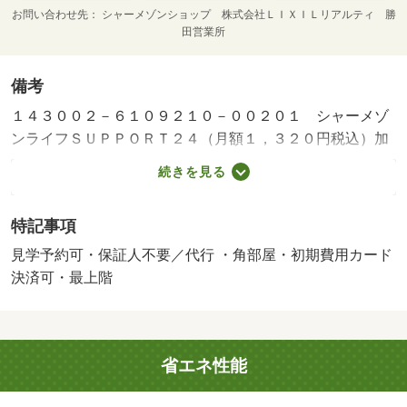
お問い合わせ先
シャーメゾンショップ 株式会社ＬＩＸＩＬリアルティ 勝
田営業所
備考
１４３００２－６１０９２１０－００２０１ シャーメゾ
ンライフＳＵＰＰＯＲＴ２４（月額１，３２０円税込）加
入要／諸費用及びその他契約費用は別途打合せ／※家具や
続きを見る
車は配置イメージであり、賃貸物件には含まれません（家
具家電付等を除く）。 【間取り備考】洋室６．４ 洋室
特記事項
５．５ ＬＤＫ１４ ※１畳＝１．６２ｍ２ 【設備・特
記事項備考】ペット不可・専用バス/シャーメゾンライフＳ
見学予約可・保証人不要／代行 ・角部屋・初期費用カード
ＵＰＰＯＲＴ24月額/月 1320円/賃貸戸数:4戸/鍵交換費
決済可・最上階
用:11000円/室内清掃費用:88440円
省エネ性能