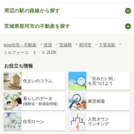
周辺の駅の路線から探す
茨城県那珂市の不動産を探す
goo住宅・不動産
賃貸
茨城県
那珂市
下菅谷駅
ミルフィーユ Ｅ・Ｓ 2LDK
お役立ち情報
「住みたい街」
住まいのコラム
を見つけよう
暮らしのデータ
家賃相場
(補助金・助成金情報)
人気タウン
住宅ローン
ランキング