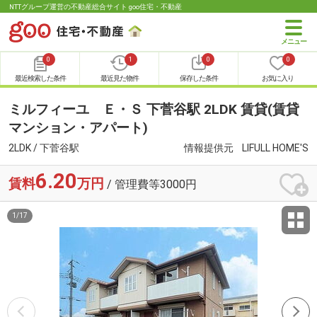
NTTグループ運営の不動産総合サイト goo住宅・不動産
0
1
0
0
最近検索した条件
最近見た物件
保存した条件
お気に入り
ミルフィーユ Ｅ・Ｓ 下菅谷駅 2LDK 賃貸(賃貸
マンション・アパート)
2LDK / 下菅谷駅
情報提供元
LIFULL HOME'S
6.20
賃料
万円
/ 管理費等3000円
1
/
17