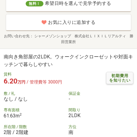
希望日時を選んで見学予約する
無料！
お気に入りに追加する
お問い合わせ先
シャーメゾンショップ 株式会社ＬＩＸＩＬリアルティ 勝
田営業所
南向き角部屋の2LDK。ウォークインクローゼットや対面キ
ッチンで暮らしやすい
賃料
初期費用
6.20
を知りたい
/ 管理費等 3000円
万円
敷 / 礼
保証金
なし / なし
-
専有面積
間取り
2
2LDK
61.63m
所在階 / 階数
方位
2階 / 2階建
南