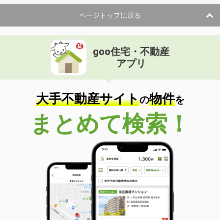
ページトップに戻る
goo住宅・不動産
アプリ
大手不動産サイト
物件
の
を
まとめて検索！