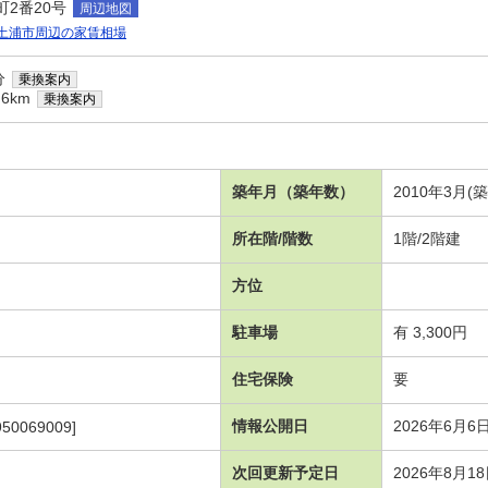
2番20号
周辺地図
土浦市周辺の家賃相場
分
乗換案内
6km
乗換案内
築年月（築年数）
2010年3月(
所在階/階数
1階/2階建
方位
駐車場
有 3,300円
住宅保険
要
情報公開日
2026年6月6
950069009]
次回更新予定日
2026年8月1