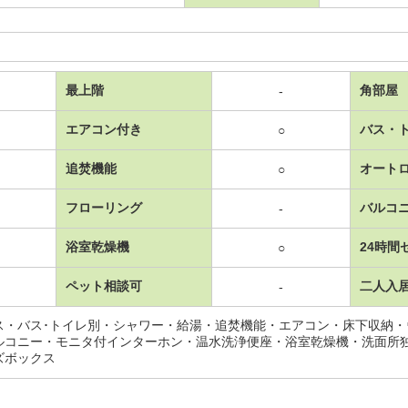
最上階
角部屋
-
エアコン付き
バス・
○
追焚機能
オート
○
フローリング
バルコ
-
浴室乾燥機
24時間
○
ペット相談可
二人入
-
ス・バス･トイレ別・シャワー・給湯・追焚機能・エアコン・床下収納
ルコニー・モニタ付インターホン・温水洗浄便座・浴室乾燥機・洗面所
ズボックス