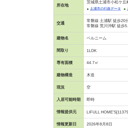
茨城県土浦市小松ケ丘町
所在地
土浦市の行政データ
常磐線 土浦駅 徒歩20
交通
常磐線 荒川沖駅 徒歩5.
建物名
ベルニーム
間取り
1LDK
専有面積
44.7㎡
建物構造
木造
現況
空
入居可能時期
即時
情報提供元
LIFULL HOME'S[1137
情報更新日
2026年8月8日