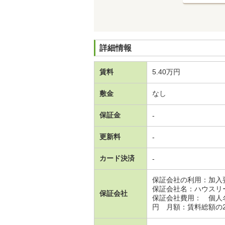
詳細情報
賃料
5.40万円
敷金
なし
保証金
-
更新料
-
カード決済
-
保証会社の利用：加入
保証会社名：ハウスリ
保証会社
保証会社費用： 個人
円 月額：賃料総額の2