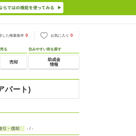
0
0
存した検索条件
お気に入り
売る
住みやすい街を探す
助成金
売却
情報
アパート)
敷引・償却
- / -