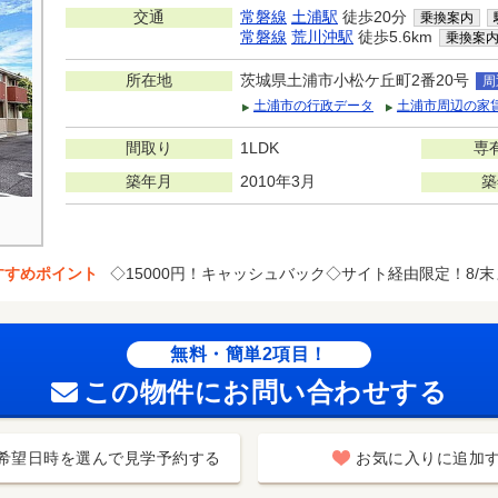
交通
常磐線
土浦駅
徒歩20分
乗換案内
常磐線
荒川沖駅
徒歩5.6km
乗換案
所在地
茨城県土浦市小松ケ丘町2番20号
周
土浦市の行政データ
土浦市周辺の家
間取り
1LDK
専
築年月
2010年3月
築
すすめポイント
◇15000円！キャッシュバック◇サイト経由限定！8/末
無料・簡単2項目！
この物件にお問い合わせする
希望日時を選んで見学予約する
お気に入りに追加