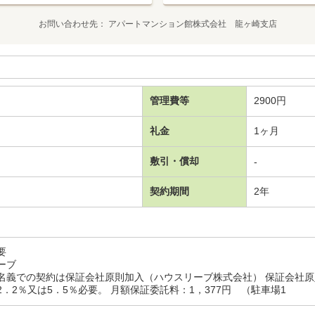
お問い合わせ先
アパートマンション館株式会社 龍ヶ崎支店
管理費等
2900円
礼金
1ヶ月
敷引・償却
-
契約期間
2年
要
ーブ
名義での契約は保証会社原則加入（ハウスリーブ株式会社） 保証会社原則
．2％又は5．5％必要。 月額保証委託料：1，377円 （駐車場1