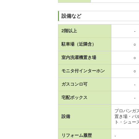
設備など
2階以上
-
駐車場（近隣含）
○
室内洗濯機置き場
○
モニタ付インターホン
○
ガスコンロ可
-
宅配ボックス
-
プロパンガ
設備
置き場・バ
ト・シュー
リフォーム履歴
-