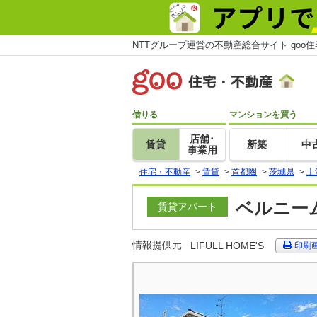
NTTグループ運営の不動産総合サイト goo
借りる
マンションを買う
店舗･
賃貸
新築
中
事業用
住宅・不動産
>
賃貸
>
首都圏
>
茨城県
>
土
ベルニーム
賃貸アパート
情報提供元
LIFULL HOME'S
印刷