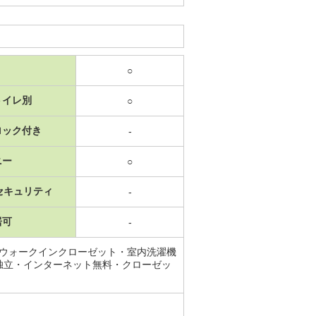
○
トイレ別
○
ロック付き
-
ニー
○
セキュリティ
-
居可
-
・ウォークインクローゼット・室内洗濯機
独立・インターネット無料・クローゼッ