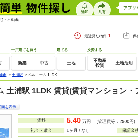
住宅・不動産
1
最近見た物件
保
一戸建てを買う
建てる
投資する
不動産
古
新築
中古
土地
土地活用
投資
浦市
>
土浦駅
>
ベルニーム 1LDK
 土浦駅 1LDK 賃貸(賃貸マンション・
画面を表示
5.40
賃料
万円 (管理費等：2900円)
礼金・敷金
1ヶ月 / なし
保証金/