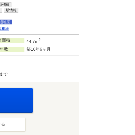
駅情報
内
駅情報
辺地図
賃相場
有面積
2
44.7m
年数
築16年6ヶ月
まで
する