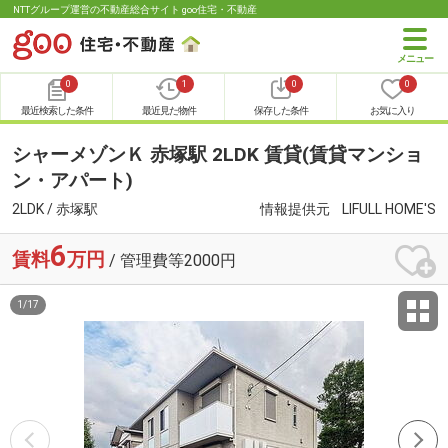
NTTグループ運営の不動産総合サイト goo住宅・不動産
0
1
0
0
最近検索した条件
最近見た物件
保存した条件
お気に入り
シャーメゾンＫ 赤塚駅 2LDK 賃貸(賃貸マンショ
ン・アパート)
2LDK / 赤塚駅
情報提供元
LIFULL HOME'S
6
賃料
万円
/ 管理費等2000円
1
/
17