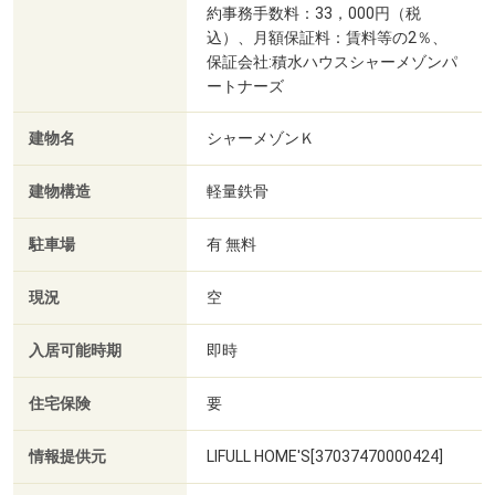
約事務手数料：33，000円（税
込）、月額保証料：賃料等の2％、
保証会社:積水ハウスシャーメゾンパ
ートナーズ
建物名
シャーメゾンＫ
建物構造
軽量鉄骨
駐車場
有 無料
現況
空
入居可能時期
即時
住宅保険
要
情報提供元
LIFULL HOME'S[37037470000424]