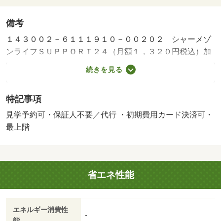
備考
１４３００２－６１１１９１０－００２０２ シャーメゾ
ンライフＳＵＰＰＯＲＴ２４（月額１，３２０円税込）加
入要／諸費用及びその他契約費用は別途打合せ／※家具や
続きを見る
車は配置イメージであり、賃貸物件には含まれません（家
具家電付等を除く）。 【間取り備考】洋室６．５ 洋室
特記事項
５．１ ＬＤＫ１２．６ ※１畳＝１．６２ｍ２ 【設
備・特記事項備考】ペット不可・専用バス・専用トイレ/シ
見学予約可・保証人不要／代行 ・初期費用カード決済可・
ャーメゾンライフＳＵＰＰＯＲＴ24月額/月 1320円/賃貸戸
最上階
数:4戸/鍵交換費用:11000円/室内清掃費用:88440円
省エネ性能
エネルギー消費性
-
能