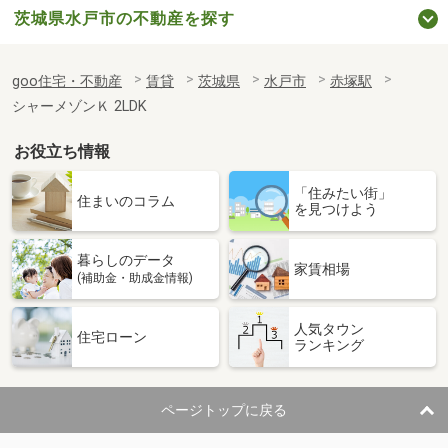
茨城県水戸市の不動産を探す
goo住宅・不動産
賃貸
茨城県
水戸市
赤塚駅
シャーメゾンＫ 2LDK
お役立ち情報
「住みたい街」
住まいのコラム
を見つけよう
暮らしのデータ
家賃相場
(補助金・助成金情報)
人気タウン
住宅ローン
ランキング
ページトップに戻る