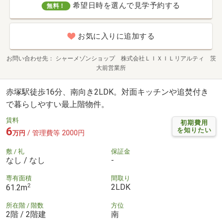
希望日時を選んで見学予約する
無料！
お気に入りに追加する
お問い合わせ先
シャーメゾンショップ 株式会社ＬＩＸＩＬリアルティ 茨
大前営業所
赤塚駅徒歩16分、南向き2LDK。対面キッチンや追焚付き
で暮らしやすい最上階物件。
賃料
初期費用
6
を知りたい
/ 管理費等 2000円
万円
敷 / 礼
保証金
なし / なし
-
専有面積
間取り
2
2LDK
61.2m
所在階 / 階数
方位
2階 / 2階建
南