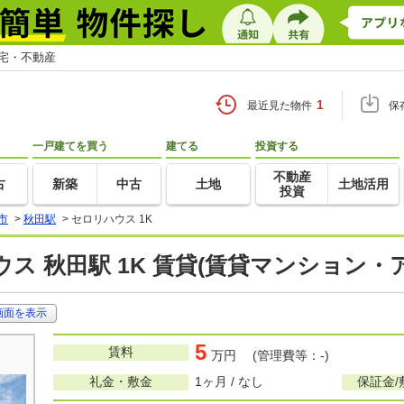
住宅・不動産
1
最近見た物件
保
一戸建てを買う
建てる
投資する
不動産
古
新築
中古
土地
土地活用
投資
市
>
秋田駅
>
セロリハウス 1K
ス 秋田駅 1K 賃貸(賃貸マンション・
画面を表示
5
賃料
万円 (管理費等：-)
礼金・敷金
1ヶ月 / なし
保証金/