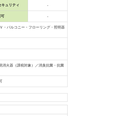
セキュリティ
-
居可
-
ＴＶ・バルコニー・フローリング・照明器
易消火器（課税対象）／消臭抗菌・抗菌
可