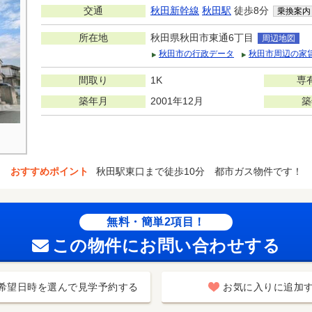
交通
秋田新幹線
秋田駅
徒歩8分
乗換案内
所在地
秋田県秋田市東通6丁目
周辺地図
秋田市の行政データ
秋田市周辺の家
間取り
1K
専
築年月
2001年12月
築
おすすめポイント
秋田駅東口まで徒歩10分 都市ガス物件です！
無料・簡単2項目！
この物件にお問い合わせする
希望日時を選んで見学予約する
お気に入りに追加