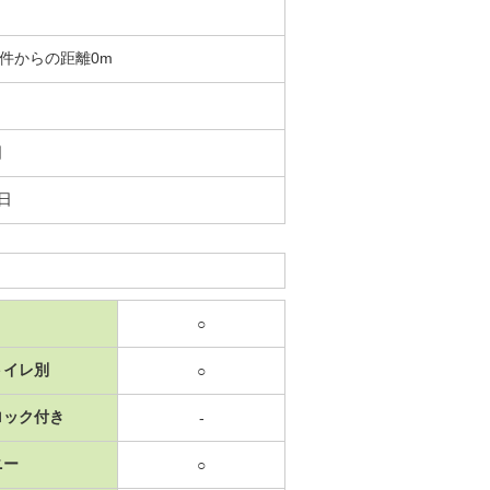
 物件からの距離0m
日
2日
○
トイレ別
○
ロック付き
-
ニー
○