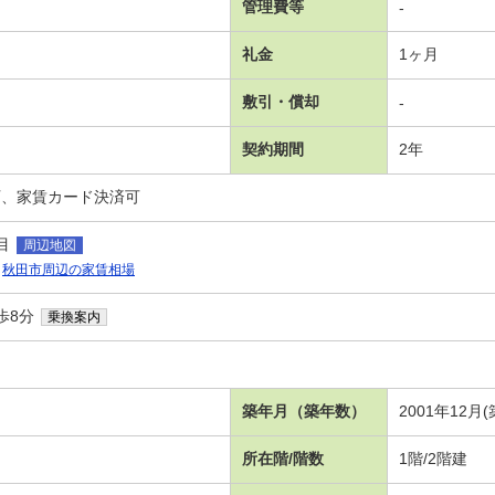
管理費等
-
礼金
1ヶ月
敷引・償却
-
契約期間
2年
可、家賃カード決済可
目
周辺地図
秋田市周辺の家賃相場
歩8分
乗換案内
築年月（築年数）
2001年12月
所在階/階数
1階/2階建