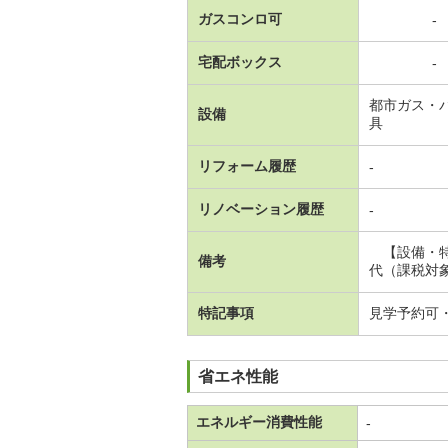
ガスコンロ可
-
宅配ボックス
-
都市ガス・
設備
具
リフォーム履歴
-
リノベーション履歴
-
【設備・特
備考
代（課税対象
特記事項
見学予約可
省エネ性能
エネルギー消費性能
-