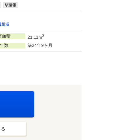
駅情報
賃相場
有面積
2
21.11m
年数
築24年9ヶ月
する