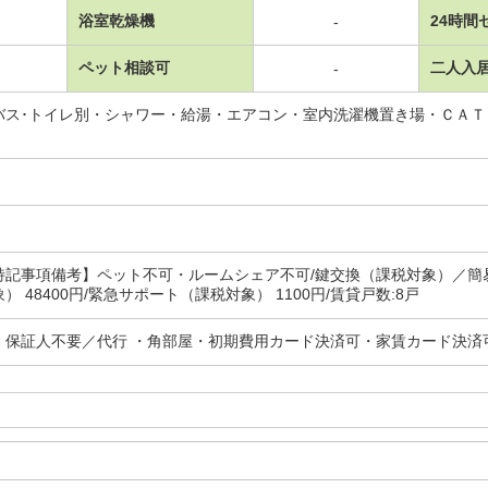
浴室乾燥機
24時間
-
ペット相談可
二人入
-
バス･トイレ別・シャワー・給湯・エアコン・室内洗濯機置き場・ＣＡ
記事項備考】ペット不可・ルームシェア不可/鍵交換（課税対象）／簡
） 48400円/緊急サポート（課税対象） 1100円/賃貸戸数:8戸
・保証人不要／代行 ・角部屋・初期費用カード決済可・家賃カード決済