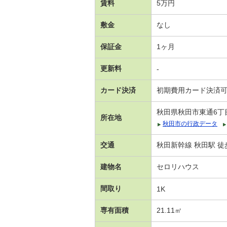
賃料
5万円
敷金
なし
保証金
1ヶ月
更新料
-
カード決済
初期費用カード決済
秋田県秋田市東通6丁
所在地
秋田市の行政データ
交通
秋田新幹線 秋田駅 徒
建物名
セロリハウス
間取り
1K
専有面積
21.11㎡