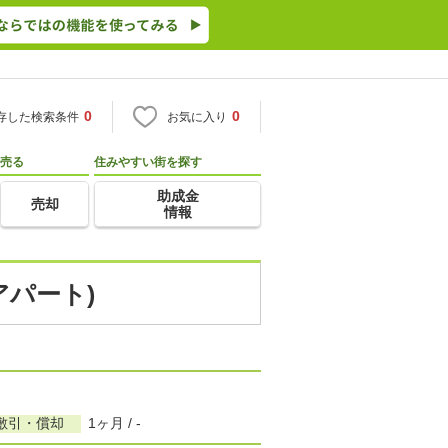
0
0
存した検索条件
お気に入り
売る
住みやすい街を探す
助成金
売却
情報
アパート)
敷引・償却
1ヶ月 / -