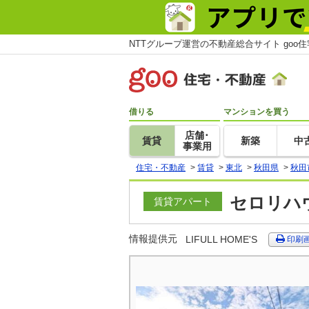
NTTグループ運営の不動産総合サイト goo
借りる
マンションを買う
店舗･
賃貸
新築
中
事業用
住宅・不動産
>
賃貸
>
東北
>
秋田県
>
秋田
セロリハウ
賃貸アパート
情報提供元
LIFULL HOME'S
印刷