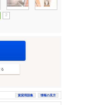
2
する
賃貸用語集
情報の見方