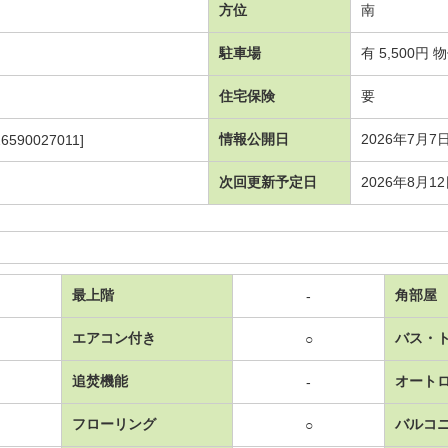
方位
南
駐車場
有 5,500円
住宅保険
要
情報公開日
2026年7月7
6590027011]
次回更新予定日
2026年8月1
最上階
角部屋
-
エアコン付き
バス・
○
追焚機能
オート
-
フローリング
バルコ
○