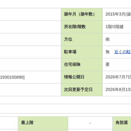
築年月（築年数）
2015年3月(
所在階/階数
1階/2階建
方位
南
駐車場
無
近くの駐
住宅保険
要
情報公開日
2026年7月7
1930100890]
次回更新予定日
2026年8月1
最上階
角部屋
-