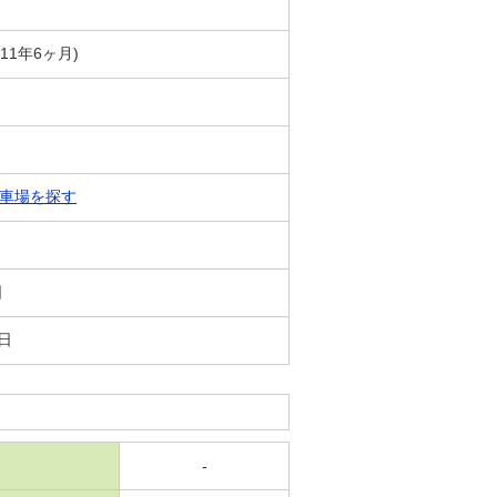
築11年6ヶ月)
車場を探す
日
3日
-