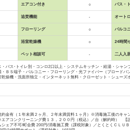
エアコン付き
バス・
○
追焚機能
オート
-
フローリング
バルコ
○
浴室乾燥機
24時間
○
ペット相談可
二人入
-
ス・バス･トイレ別・コンロ2口以上・システムキッチン・給湯・シャン
場・ＢＳ端子・バルコニー・フローリング・光ファイバー（ブロードバ
室乾燥機・洗面所独立・インターネット無料・クローゼット・シューズ
違約金有（１年未満２ヶ月、２年未満賃料１ヶ月）※消毒施工後のキャ
※エアコンクリーニング費１３，２００円（税込）／台（解約時） 【
ムシェア不可/町会費 200円/消毒施工費（課税対象）／とくとくＣＬＵ