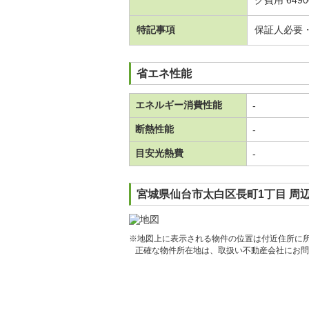
グ費用 649
特記事項
保証人必要
省エネ性能
エネルギー消費性能
-
断熱性能
-
目安光熱費
-
宮城県仙台市太白区長町1丁目 周
※地図上に表示される物件の位置は付近住所に
正確な物件所在地は、取扱い不動産会社にお問