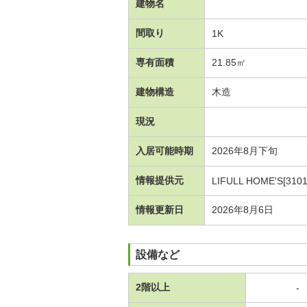
建物名
間取り
1K
専有面積
21.85㎡
建物構造
木造
現況
入居可能時期
2026年8月下旬
情報提供元
LIFULL HOME'S[3101
情報更新日
2026年8月6日
設備など
2階以上
-