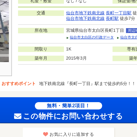
礼金・敷金
なし / なし
保証金/
交通
仙台市地下鉄南北線
長町一丁目駅
徒
仙台市地下鉄南北線
長町駅
徒歩7分
所在地
宮城県仙台市太白区長町1丁目
周辺
仙台市太白区の行政データ
仙台市太
間取り
1K
専有
築年月
2015年3月
築
おすすめポイント
地下鉄南北線『長町一丁目』駅まで徒歩約5分！！
無料・簡単2項目！
この物件にお問い合わせする
お気に入りに追加する