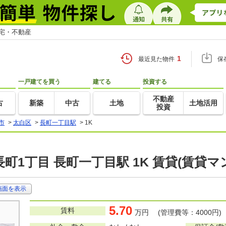
住宅・不動産
1
最近見た物件
保
一戸建てを買う
建てる
投資する
不動産
古
新築
中古
土地
土地活用
投資
市
>
太白区
>
長町一丁目駅
>
1K
町1丁目 長町一丁目駅 1K 賃貸(賃貸
画面を表示
5.70
賃料
万円 (管理費等：4000円)