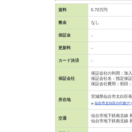
賃料
5.70万円
敷金
なし
保証金
-
更新料
-
カード決済
-
保証会社の利用：加
保証会社
保証会社名：指定保
保証会社費用：初回：月
宮城県仙台市太白区長
所在地
仙台市太白区の行政デ
仙台市地下鉄南北線 
交通
仙台市地下鉄南北線 長