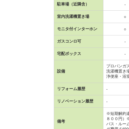
駐車場（近隣含）
-
室内洗濯機置き場
○
モニタ付インターホン
○
ガスコンロ可
-
宅配ボックス
-
プロパンガ
設備
洗濯機置き
浄便座・浴
リフォーム履歴
-
リノベーション履歴
-
※短期解約
８００円）
備考
バス・ルー