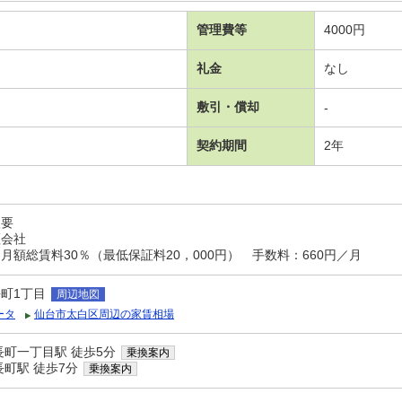
管理費等
4000円
礼金
なし
敷引・償却
-
契約期間
2年
入要
証会社
額総賃料30％（最低保証料20，000円） 手数料：660円／月
町1丁目
周辺地図
ータ
仙台市太白区周辺の家賃相場
長町一丁目駅 徒歩5分
乗換案内
町駅 徒歩7分
乗換案内