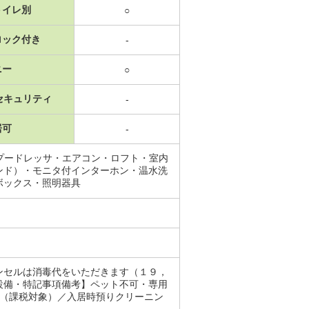
トイレ別
○
ロック付き
-
ニー
○
セキュリティ
-
居可
-
プードレッサ・エアコン・ロフト・室内
ンド）・モニタ付インターホン・温水洗
ボックス・照明器具
ンセルは消毒代をいただきます（１９，
設備・特記事項備考】ペット不可・専用
Ｂ（課税対象）／入居時預りクリーニン