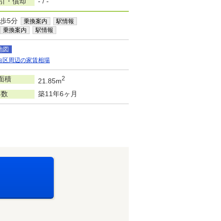
敷引・償却
- / -
歩5分
乗換案内
駅情報
乗換案内
駅情報
地図
白区周辺の家賃相場
面積
2
21.85m
年数
築11年6ヶ月