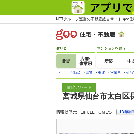
NTTグループ運営の不動産総合サイト goo
借りる
マンションを買う
店舗･
賃貸
新築
中
事業用
住宅・不動産
>
賃貸
>
東北
>
宮城県
>
仙台
賃貸アパート
宮城県仙台市太白区長
情報提供元
LIFULL HOME'S
印刷