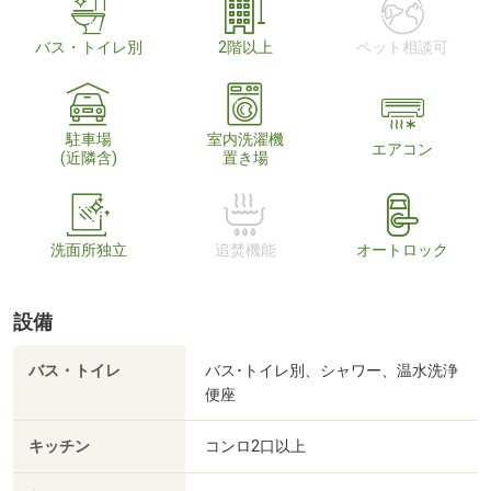
バス・トイレ別
2階以上
ペット相談可
駐車場
室内洗濯機
エアコン
(近隣含)
置き場
洗面所独立
追焚機能
オートロック
設備
バス・トイレ
バス･トイレ別、シャワー、温水洗浄
便座
キッチン
コンロ2口以上