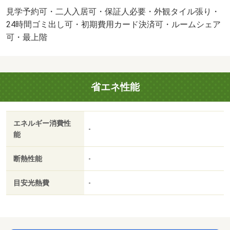
ット不可・専用バス・専用トイレ 【駐車場備考】敷金１
見学予約可・二人入居可・保証人必要・外観タイル張り・
ヶ月。屋根有り、屋根無しで料金が変わります。/室内抗菌
24時間ゴミ出し可・初期費用カード決済可・ルームシェア
施工代 13200円/自転車駐輪料金(月々) 500円/原付駐輪料金
可・最上階
(月々) 1000円/賃貸戸数:60戸/鍵交換費用:17600円/管理人
勤務形態:巡回
省エネ性能
エネルギー消費性
-
能
断熱性能
-
目安光熱費
-