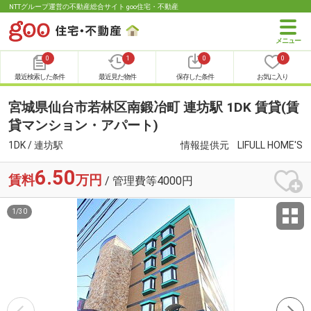
NTTグループ運営の不動産総合サイト goo住宅・不動産
0
1
0
0
最近検索した条件
最近見た物件
保存した条件
お気に入り
宮城県仙台市若林区南鍛冶町 連坊駅 1DK 賃貸(賃
貸マンション・アパート)
1DK / 連坊駅
情報提供元
LIFULL HOME'S
6.50
賃料
万円
/ 管理費等4000円
1
/
30