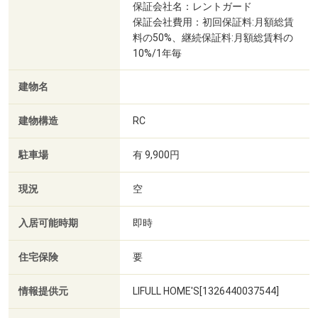
保証会社名：レントガード
保証会社費用：初回保証料:月額総賃
料の50%、継続保証料:月額総賃料の
10%/1年毎
建物名
建物構造
RC
駐車場
有 9,900円
現況
空
入居可能時期
即時
住宅保険
要
情報提供元
LIFULL HOME'S[1326440037544]