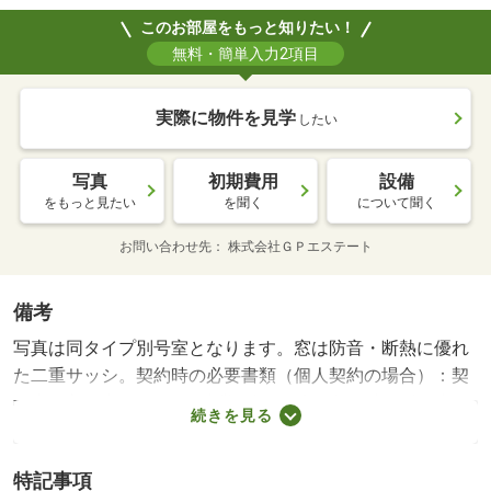
このお部屋をもっと知りたい！
無料・簡単入力2項目
駐車場
エントランス
実際に物件を見学
したい
写真
初期費用
設備
をもっと見たい
を聞く
について聞く
お問い合わせ先
株式会社ＧＰエステート
備考
写真は同タイプ別号室となります。窓は防音・断熱に優れ
た二重サッシ。契約時の必要書類（個人契約の場合）：契
約者・入居者…住民票、連帯保証人…印鑑証明書、法人契約
続きを見る
の場合はキャンペーンの適用はございません。現況優先、
お問い合わせは「ピタットハウス仙台駅前東口店 ＧＰエ
特記事項
ステート」へ。 【設備・特記事項備考】事務所不可・ペ