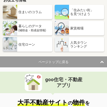
お役立ち情報
「住みたい街」
住まいのコラム
を見つけよう
暮らしのデータ
家賃相場
(補助金・助成金情報)
人気タウン
住宅ローン
ランキング
ページトップに戻る
goo住宅・不動産
アプリ
大手不動産サイト
物件
の
を