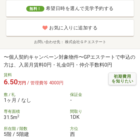
希望日時を選んで見学予約する
無料！
お気に入りに追加する
お問い合わせ先
株式会社ＧＰエステート
〜個人契約キャンペーン対象物件〜GPエステートで申込の
方は、入居月賃料0円・礼金0円・仲介手数料0円
賃料
初期費用
6.50
を知りたい
/ 管理費等 4000円
万円
敷 / 礼
保証金
1ヶ月 / なし
-
専有面積
間取り
2
1DK
31.5m
所在階 / 階数
方位
5階 / 5階建
西