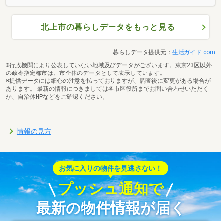
北上市の暮らしデータをもっと見る
暮らしデータ提供元：
生活ガイド.com
※行政機関により公表していない地域及びデータがございます。東京23区以外
の政令指定都市は、市全体のデータとして表示しています。
※提供データには細心の注意を払っておりますが、調査後に変更がある場合が
あります。 最新の情報につきましては各市区役所までお問い合わせいただく
か、自治体HPなどをご確認ください。
情報の見方
お気に入りの物件を見逃さない！
プッシュ通知で
最新の物件情報が届く