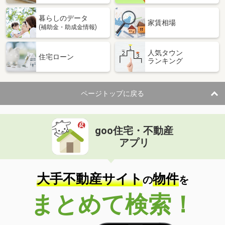
暮らしのデータ
家賃相場
(補助金・助成金情報)
人気タウン
住宅ローン
ランキング
ページトップに戻る
goo住宅・不動産
アプリ
大手不動産サイト
物件
の
を
まとめて検索！