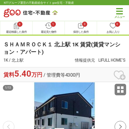
NTTグループ運営の不動産総合サイト goo住宅・不動産
0
1
0
0
最近検索した条件
最近見た物件
保存した条件
お気に入り
ＳＨＡＭＲＯＣＫ１ 北上駅 1K 賃貸(賃貸マンシ
ョン・アパート)
1K / 北上駅
情報提供元
LIFULL HOME'S
5.40
賃料
万円
/ 管理費等4300円
1
/
13