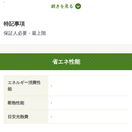
料金］ミツウロコグリーンエネルギー？から供給されま
続きを見る
す。、［安心入居サポート］ ２年更新※契約時加入必須
となります。、ガス供給開始時保証金お預かり １０００
特記事項
０円、法人１か月、電気はミツウロコグリーンエネル 冷
房あり 【設備・特記事項備考】ペット不可・ルームシェ
保証人必要・最上階
ア不可/安心入居サポート 16500円/賃貸戸数:8戸
省エネ性能
エネルギー消費性
-
能
断熱性能
-
目安光熱費
-