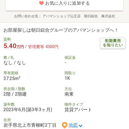
お気に入りに追加する
お問い合わせ先
アパマンショップ山王店 朝日綜合 株式会社
お部屋探しは朝日綜合グループのアパマンショップへ！
賃料
初期費用
5.40
を知りたい
/ 管理費等 4300円
万円
敷 / 礼
保証金
なし / なし
-
専有面積
間取り
2
1K
37.25m
所在階 / 階数
方位
2階 / 2階建
南東
築年数
物件タイプ
2023年6月(築3年3ヶ月)
賃貸アパート
住所
岩手県北上市青柳町2丁目
地図