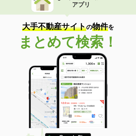
アプリ
大手不動産サイト
物件
の
を
まとめて検索！