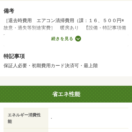
備考
［退去時費用 エアコン清掃費用（課：１６、５００円※
故意・過失等別途実費］ 暖房あり 【設備・特記事項備
考】ペット不可・専用バス・専用トイレ・ルームシェア不
続きを見る
可/火災保険料／ハウスクリーニング（課税対象） 47700
円/町費／緊急サポート料（課税対象） 1400円
特記事項
保証人必要・初期費用カード決済可・最上階
省エネ性能
エネルギー消費性
-
能