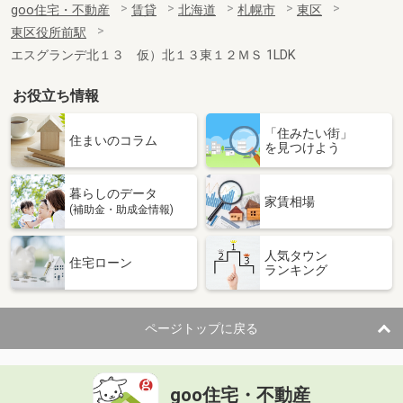
goo住宅・不動産
賃貸
北海道
札幌市
東区
東区役所前駅
エスグランデ北１３ 仮）北１３東１２ＭＳ 1LDK
お役立ち情報
「住みたい街」
住まいのコラム
を見つけよう
暮らしのデータ
家賃相場
(補助金・助成金情報)
人気タウン
住宅ローン
ランキング
ページトップに戻る
goo住宅・不動産