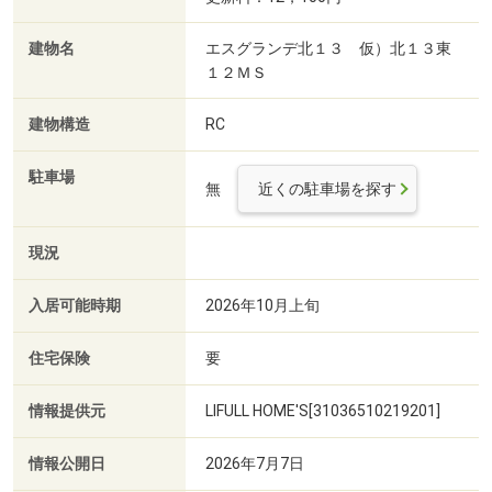
建物名
エスグランデ北１３ 仮）北１３東
１２ＭＳ
建物構造
RC
駐車場
無
近くの駐車場を探す
現況
入居可能時期
2026年10月上旬
住宅保険
要
情報提供元
LIFULL HOME'S[31036510219201]
情報公開日
2026年7月7日