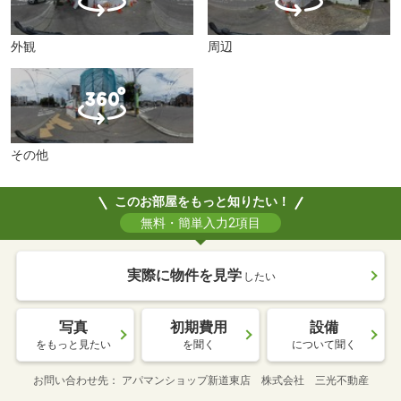
外観
周辺
その他
このお部屋をもっと知りたい！
無料・簡単入力2項目
実際に物件を見学
したい
写真
初期費用
設備
をもっと見たい
を聞く
について聞く
お問い合わせ先
アパマンショップ新道東店 株式会社 三光不動産