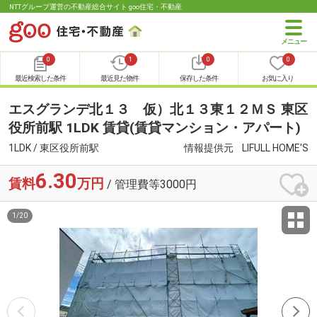
NTTグループ運営の不動産総合サイト goo住宅・不動産
0
1
0
0
最近検索した条件
最近見た物件
保存した条件
お気に入り
エスグランデ北１３ 仮）北１３東１２ＭＳ 東区
役所前駅 1LDK 賃貸(賃貸マンション・アパート)
1LDK / 東区役所前駅
情報提供元
LIFULL HOME'S
6.30
賃料
万円
/ 管理費等3000円
1
/
20